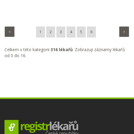
1
2
3
4
5
6
Celkem v této kategorii
316 lékařů
. Zobrazuji záznamy lékařů
od 0 do 16.