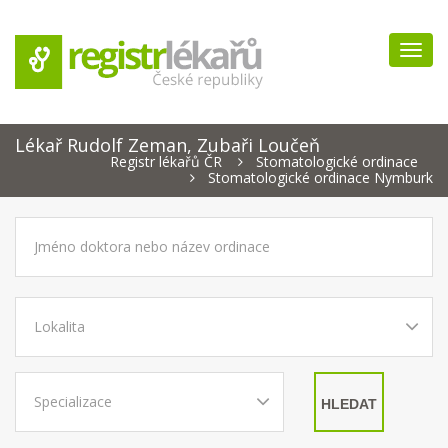
Navig
Lékař Rudolf Zeman, Zubaři Loučeň
Registr lékařů ČR
Stomatologické ordinace
Stomatologické ordinace Nymburk
HLEDAT