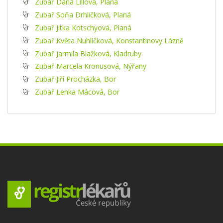
Zubař Dana Lillová, Planá
Zubař Soňa Drhličková, Planá
Zubař Jitka Kotschyová, Planá
Zubař Květa Nuhlíčková, Konstantinovy Lázně
Zubař Jarmila Blažková, Kladruby
Zubař Marcela Kronusová, Nýřany
Zubař Jiří Procházka, Bor
Zubař Lenka Mácová, Bor