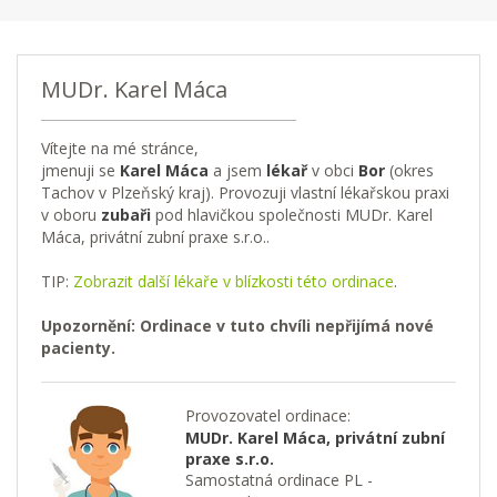
MUDr. Karel Máca
Vítejte na mé stránce,
jmenuji se
Karel Máca
a jsem
lékař
v obci
Bor
(okres
Tachov v Plzeňský kraj). Provozuji vlastní lékařskou praxi
v oboru
zubaři
pod hlavičkou společnosti MUDr. Karel
Máca, privátní zubní praxe s.r.o..
TIP:
Zobrazit další lékaře v blízkosti této ordinace
.
Upozornění: Ordinace v tuto chvíli nepřijímá nové
pacienty.
Provozovatel ordinace:
MUDr. Karel Máca, privátní zubní
praxe s.r.o.
Samostatná ordinace PL -