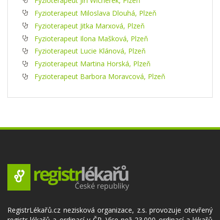
Fyzioterapeut Jiří Wicherek, Plzeň
Fyzioterapeut Miloslava Dlouhá, Plzeň
Fyzioterapeut Jitka Marxová, Plzeň
Fyzioterapeut Ilona Mašková, Plzeň
Fyzioterapeut Lucie Klánová, Plzeň
Fyzioterapeut Martina Horská, Plzeň
Fyzioterapeut Barbora Moravcová, Plzeň
RegistrLékařů.cz nezisková organizace, z.s. provozuje otevřený
registr lékařů a ordinací v ČR. Více než 23.000 ordinací a lékařů