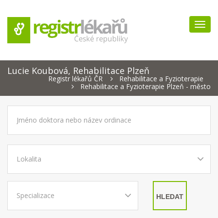
Navig
Lucie Koubová, Rehabilitace Plzeň
Registr lékařů ČR
Rehabilitace a Fyzioterapie
Rehabilitace a Fyzioterapie Plzeň - město
HLEDAT