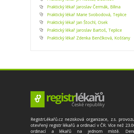
Praktický lékař Jaroslav Čermák, Bílina
Praktický lékař Marie Svobodová, Teplice
Praktický lékař Jan Štochl, Osek
Praktický lékař Jaroslav Bartoš, Teplice
Praktický lékař Zdenka Benčíková, Košťany
RegistrLékařů.cz nezisková organizace, z.s. provoz
otevřený registr lékařů a ordinací v ČR. Více než 23.
ordinací a lékařů na jednom místě. Den