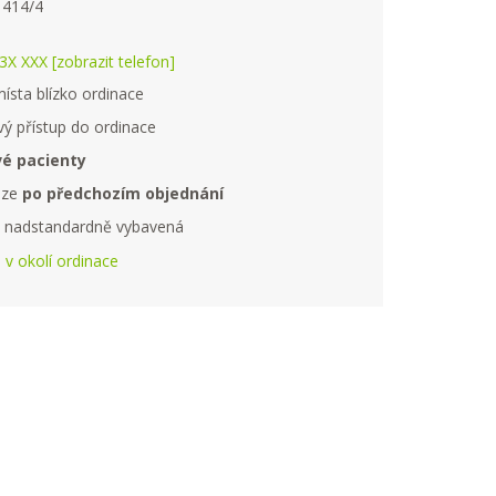
. 414/4
X XXX [zobrazit telefon]
ísta blízko ordinace
ý přístup do ordinace
é pacienty
uze
po předchozím objednání
e nadstandardně vybavená
e v okolí ordinace