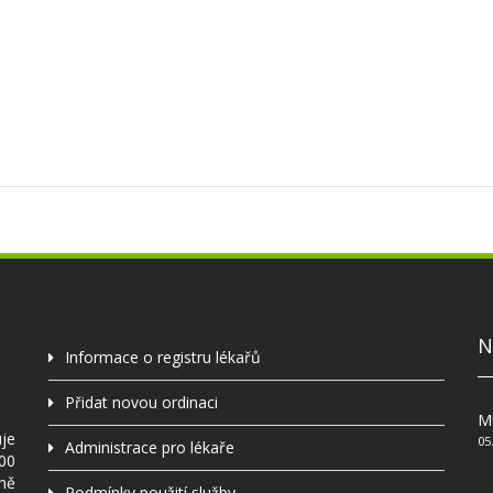
N
Informace o registru lékařů
Přidat novou ordinaci
MU
uje
05
Administrace pro lékaře
000
ně
Podmínky použití služby