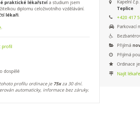
Kapelní č.p
é praktické lékařství
a studium jsem
Teplice
itelkou diplomu celoživotního vzdělávání.
tí lékaři
.
+420 417 53
Parkovací m
e
.
Bezbariérov
Přijímá
nov
profil
Přijímá po
Ordinace j
ro dospělé
Najít lékař
ohoto profilu ordinace je
75x
za 30 dní.
erován automaticky, informace bez záruky.