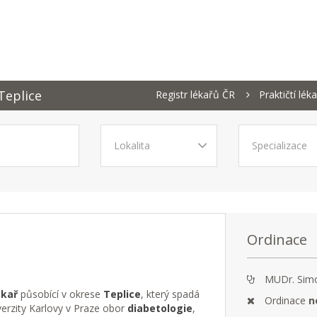
Teplice
Registr lékařů ČR
Praktičtí lék
Ordinace
MUDr. Sim
ékař
působící v okrese
Teplice
, který spadá
Ordinace
n
verzity Karlovy v Praze obor
diabetologie
,