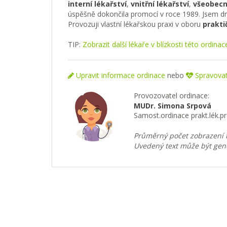
interní lékařství
,
vnitřní lékařství
,
všeobecn
úspěšně dokončila promocí v roce 1989. Jsem drž
Provozuji vlastní lékařskou praxi v oboru
praktič
TIP:
Zobrazit další lékaře v blízkosti této ordinac
Upravit informace ordinace
nebo
Spravovat 
Provozovatel ordinace:
MUDr. Simona Srpová
Samost.ordinace prakt.lék.p
Průměrný počet zobrazení t
Uvedený text může být gen