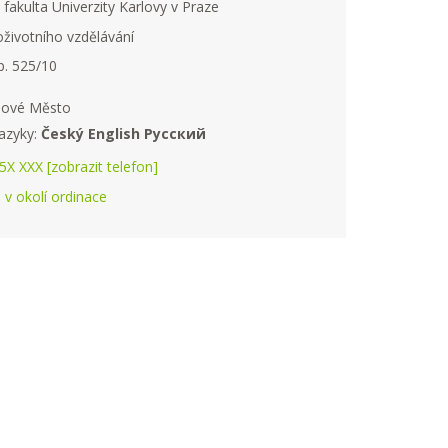
 fakulta Univerzity Karlovy v Praze
životního vzdělávání
p. 525/10
-Nové Město
azyky:
Český English Русский
X XXX [zobrazit telefon]
e v okolí ordinace