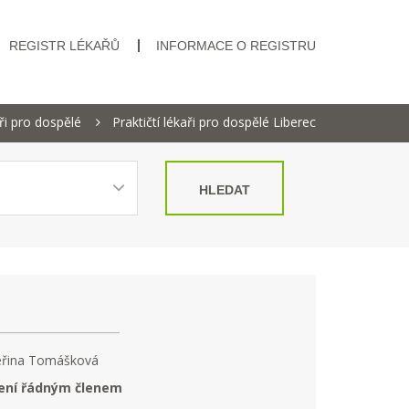
REGISTR LÉKAŘŮ
INFORMACE O REGISTRU
aři pro dospělé
Praktičtí lékaři pro dospělé Liberec
HLEDAT
eřina Tomášková
ení řádným členem