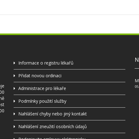
N
Informace o registru lékařů
Přidat novou ordinaci
MU
uje
05
Administrace pro lékaře
000
ně
Podmínky použití služby
ost
000
Nahlášení chyby nebo jiný kontakt
Nahlášení zneužití osobních údajů