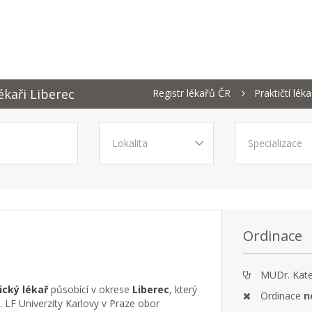
ékaři Liberec
Registr lékařů ČR
Praktičtí lék
Ordinace
MUDr. Kat
ický lékař
působící v okrese
Liberec
, který
Ordinace
n
. LF Univerzity Karlovy v Praze obor