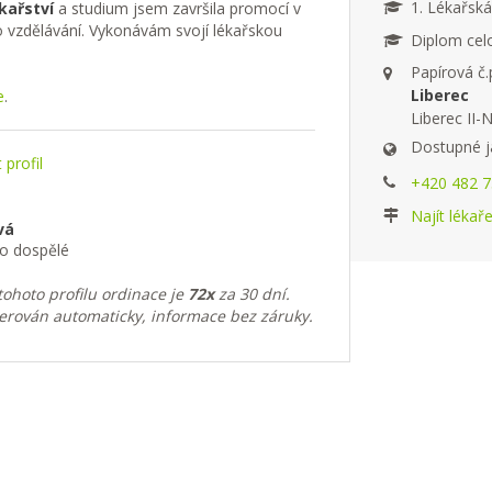
1. Lékařská
kařství
a studium jsem završila promocí v
o vzdělávání. Vykonávám svojí lékařskou
Diplom celo
Papírová č.
Liberec
e
.
Liberec II
Dostupné j
profil
+420 482 75
Najít lékař
vá
ro dospělé
ohoto profilu ordinace je
72x
za 30 dní.
erován automaticky, informace bez záruky.