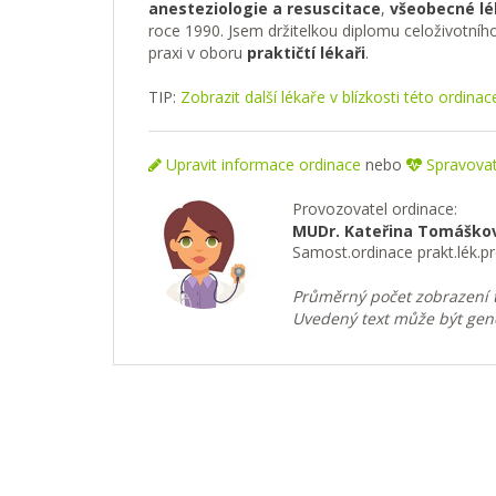
anesteziologie a resuscitace
,
všeobecné lé
roce 1990. Jsem držitelkou diplomu celoživotníh
praxi v oboru
praktičtí lékaři
.
TIP:
Zobrazit další lékaře v blízkosti této ordinac
Upravit informace ordinace
nebo
Spravovat 
Provozovatel ordinace:
MUDr. Kateřina Tomáško
Samost.ordinace prakt.lék.p
Průměrný počet zobrazení t
Uvedený text může být gen