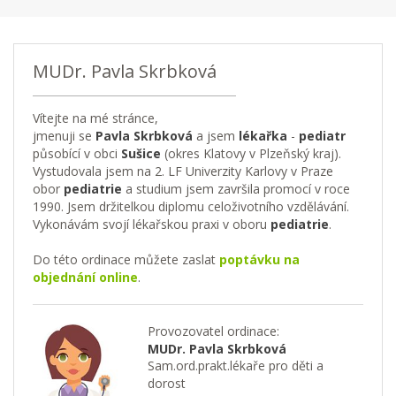
MUDr. Pavla Skrbková
Vítejte na mé stránce,
jmenuji se
Pavla Skrbková
a jsem
lékařka
-
pediatr
působící v obci
Sušice
(okres Klatovy v Plzeňský kraj).
Vystudovala jsem na 2. LF Univerzity Karlovy v Praze
obor
pediatrie
a studium jsem završila promocí v roce
1990. Jsem držitelkou diplomu celoživotního vzdělávání.
Vykonávám svojí lékařskou praxi v oboru
pediatrie
.
Do této ordinace můžete zaslat
poptávku na
objednání online
.
Provozovatel ordinace:
MUDr. Pavla Skrbková
Sam.ord.prakt.lékaře pro děti a
dorost