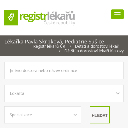
Navig
Lékařka Pavla Skrbková, Pediatrie Sušice
Registr lékařů ČR
Dětští a dorostoví lékaři
Dětští a dorostoví lékaři Klatovy
HLEDAT