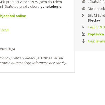
Lékařská fa
ršil promocí v roce 1975. Jsem držitelem
tní lékařskou praxi v oboru
gynekologie
.
Diplom celo
Bří. Mrštík
bjednání online
.
Břeclav
+420 519 30
profil
Poptávka 
Najít lékař
gynekologa
ohoto profilu ordinace je
129x
za 30 dní.
erován automaticky, informace bez záruky.