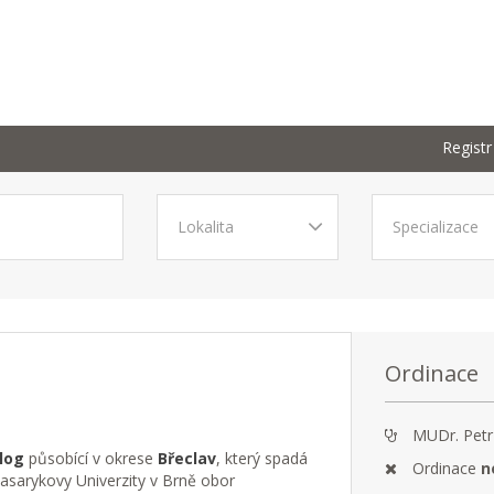
Registr
Ordinace
MUDr. Petr
log
působící v okrese
Břeclav
, který spadá
Ordinace
n
asarykovy Univerzity v Brně obor