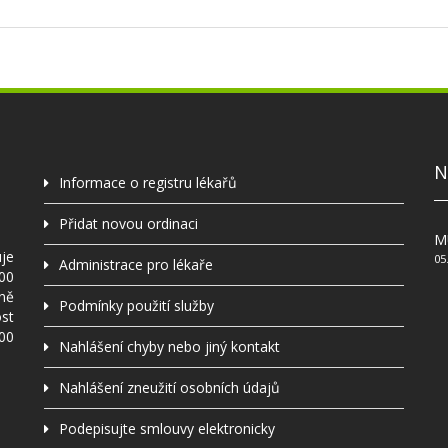
N
Informace o registru lékařů
Přidat novou ordinaci
MU
uje
05
Administrace pro lékaře
000
ně
Podmínky použití služby
ost
000
Nahlášení chyby nebo jiný kontakt
Nahlášení zneužití osobních údajů
Podepisujte smlouvy elektronicky