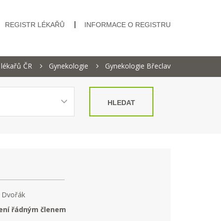
REGISTR LÉKAŘŮ
INFORMACE O REGISTRU
 lékařů ČR
Gynekologie
Gynekologie Břeclav
HLEDAT
 Dvořák
ení řádným členem