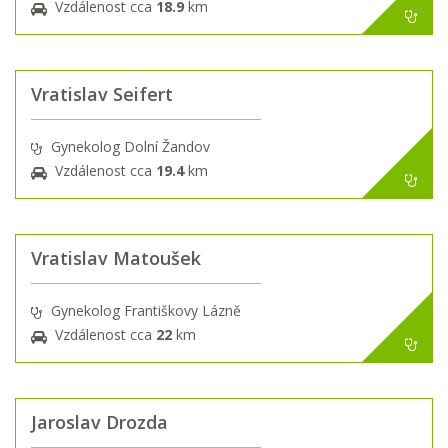
Vzdálenost cca
18.9
km
Vratislav Seifert
Gynekolog Dolní Žandov
Vzdálenost cca
19.4
km
Vratislav Matoušek
Gynekolog Františkovy Lázně
Vzdálenost cca
22
km
Jaroslav Drozda