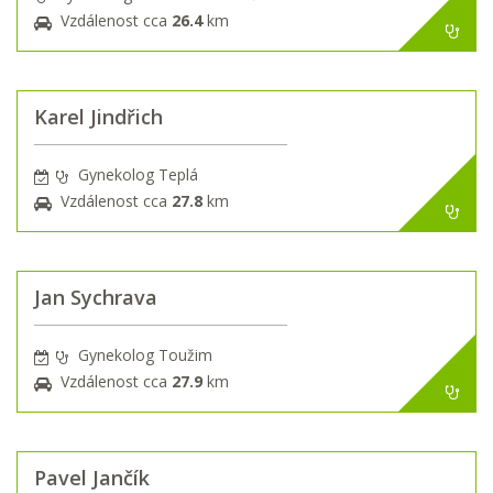
Vzdálenost cca
26.4
km
Karel Jindřich
Gynekolog Teplá
Vzdálenost cca
27.8
km
Jan Sychrava
Gynekolog Toužim
Vzdálenost cca
27.9
km
Pavel Jančík