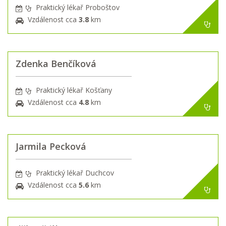
Praktický lékař Proboštov
Vzdálenost cca
3.8
km
Zdenka Benčíková
Praktický lékař Košťany
Vzdálenost cca
4.8
km
Jarmila Pecková
Praktický lékař Duchcov
Vzdálenost cca
5.6
km