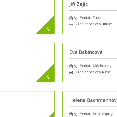
Jiří Zajíc
Pediatr Žatec
Vzdálenost cca
300
m
Eva Babincová
Pediatr Měcholupy
Vzdálenost cca
6
km
Helena Bachmannov
Pediatr Postoloprty