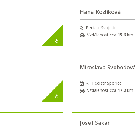
Hana Kozlíková
Pediatr Svojetín
Vzdálenost cca
15.6
km
Miroslava Svobodov
Pediatr Spořice
Vzdálenost cca
17.2
km
Josef Sakař