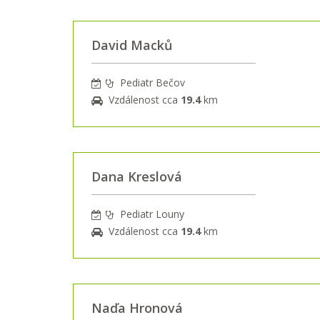
David Macků
Pediatr Bečov
Vzdálenost cca
19.4
km
Dana Kreslová
Pediatr Louny
Vzdálenost cca
19.4
km
Naďa Hronová