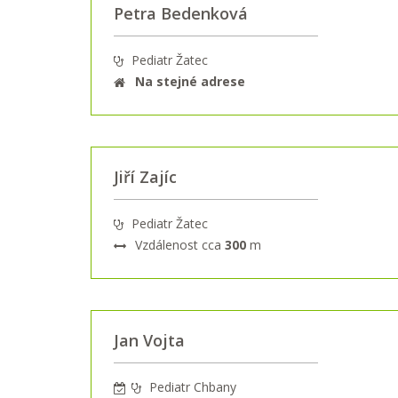
Petra Bedenková
Pediatr Žatec
Na stejné adrese
Jiří Zajíc
Pediatr Žatec
Vzdálenost cca
300
m
Jan Vojta
Pediatr Chbany