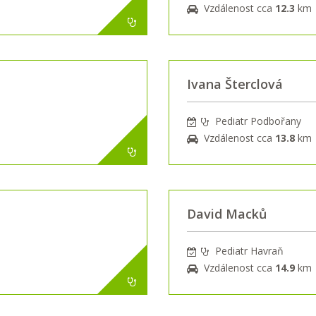
Vzdálenost cca
12.3
km
Ivana Šterclová
Pediatr Podbořany
Vzdálenost cca
13.8
km
David Macků
Pediatr Havraň
Vzdálenost cca
14.9
km