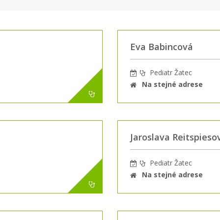
Eva Babincová
Pediatr Žatec
Na stejné adrese
Jaroslava Reitspieso
Pediatr Žatec
Na stejné adrese