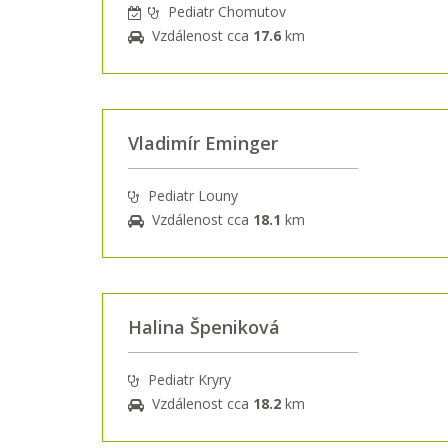
Pediatr Chomutov
Vzdálenost cca
17.6
km
Vladimír Eminger
Pediatr Louny
Vzdálenost cca
18.1
km
Halina Špeniková
Pediatr Kryry
Vzdálenost cca
18.2
km