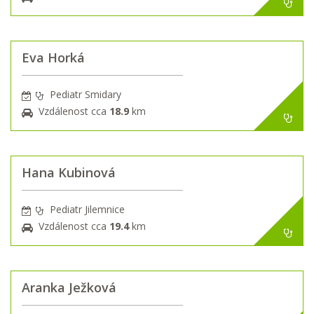
Eva Horká
Pediatr Smidary
Vzdálenost cca
18.9
km
Hana Kubinová
Pediatr Jilemnice
Vzdálenost cca
19.4
km
Aranka Ježková