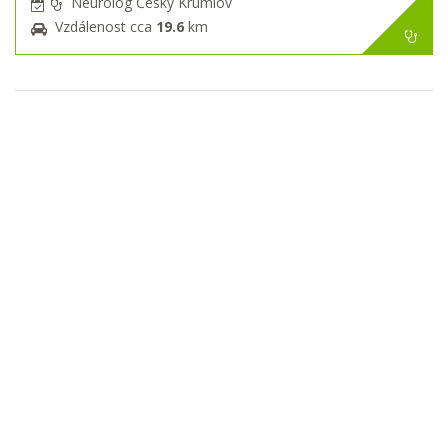
Neurolog Český Krumlov
Vzdálenost cca
19.6
km