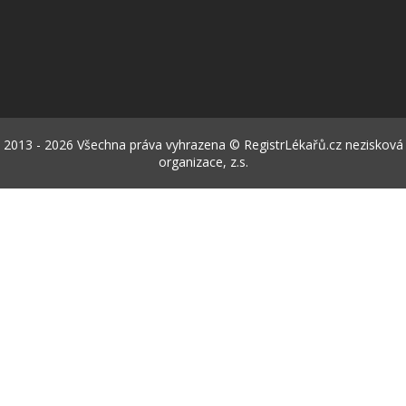
2013 - 2026 Všechna práva vyhrazena © RegistrLékařů.cz nezisková
organizace, z.s.