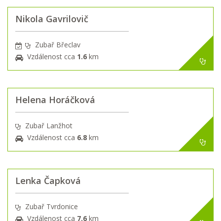
Nikola Gavrilovič
Zubař Břeclav
Vzdálenost cca
1.6
km
Helena Horáčková
Zubař Lanžhot
Vzdálenost cca
6.8
km
Lenka Čapková
Zubař Tvrdonice
Vzdálenost cca
7.6
km