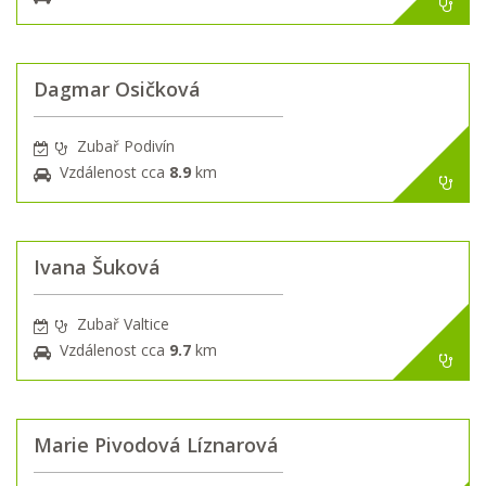
Dagmar Osičková
Zubař Podivín
Vzdálenost cca
8.9
km
Ivana Šuková
Zubař Valtice
Vzdálenost cca
9.7
km
Marie Pivodová Líznarová