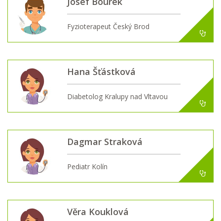
Josef Bourek
Fyzioterapeut Český Brod
Hana Šťástková
Diabetolog Kralupy nad Vltavou
Dagmar Straková
Pediatr Kolín
Věra Kouklová