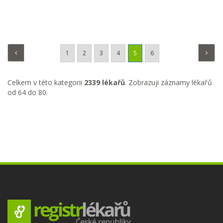
1
2
3
4
5
6
Celkem v této kategorii
2339 lékařů
. Zobrazuji záznamy lékařů
od 64 do 80.