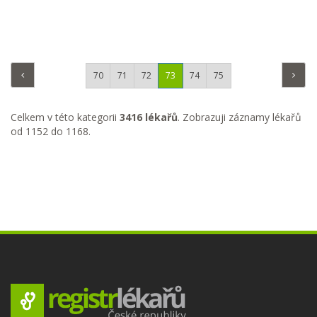
70
71
72
73
74
75
Celkem v této kategorii
3416 lékařů
. Zobrazuji záznamy lékařů
od 1152 do 1168.