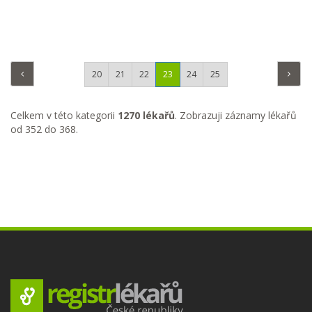
20
21
22
23
24
25
Celkem v této kategorii
1270 lékařů
. Zobrazuji záznamy lékařů
od 352 do 368.