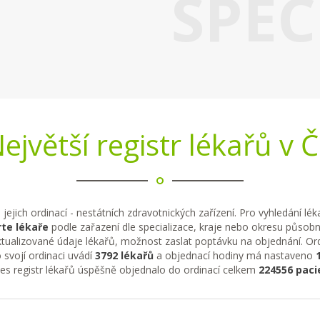
SPEC
ejvětší registr lékařů v 
 jejich ordinací - nestátních zdravotnických zařízení. Pro vyhledání lé
te lékaře
podle zařazení dle specializace, kraje nebo okresu působno
tualizované údaje lékařů, možnost zaslat poptávku na objednání. Ordi
 svojí ordinaci uvádí
3792 lékařů
a objednací hodiny má nastaveno
řes registr lékařů úspěšně objednalo do ordinací celkem
224556 paci