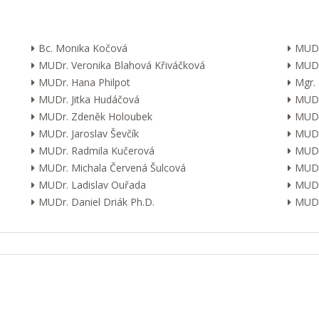
Bc. Monika Kočová
MUDr
MUDr. Veronika Blahová Křiváčková
MUDr
MUDr. Hana Philpot
Mgr.
MUDr. Jitka Hudáčová
MUDr.
MUDr. Zdeněk Holoubek
MUDr
MUDr. Jaroslav Ševčík
MUDr
MUDr. Radmila Kučerová
MUDr.
MUDr. Michala Červená Šulcová
MUDr.
MUDr. Ladislav Ouřada
MUDr
MUDr. Daniel Driák Ph.D.
MUDr