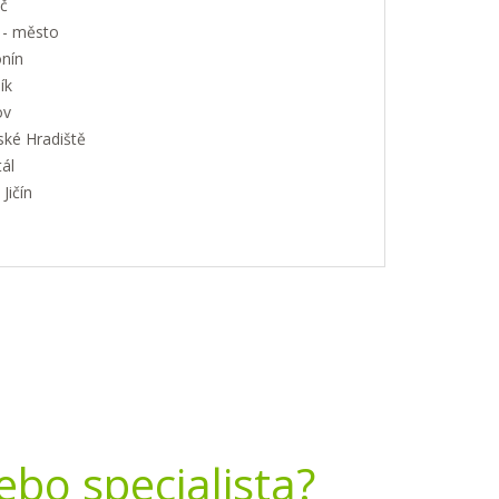
č
 - město
nín
ík
ov
ské Hradiště
ál
Jičín
nebo specialista?