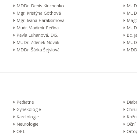
MDDr. Denis Kirichenko
MUDr
Mgr. Kristýna Göthová
MUDr
Mgr. Ivana Haraksimová
Magd
Mudr. Vladimír Peřina
MUDr
Pavla Luhanová, DiS.
Bc. 
MUDr. Zdeněk Novák
MUDr
MDDr. Šárka Šejvlová
MDDr
Pediatrie
Diab
Gynekologie
Chiru
Kardiologie
Kožn
Neurologie
Oční
ORL
Orto