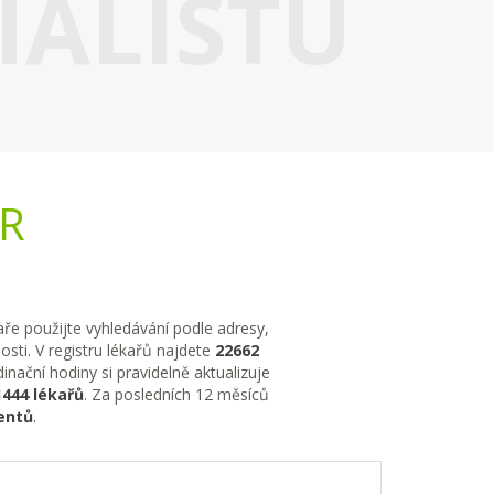
IALISTU
ČR
kaře použijte vyhledávání podle adresy,
sti. V registru lékařů najdete
22662
nační hodiny si pravidelně aktualizuje
1444 lékařů
. Za posledních 12 měsíců
entů
.