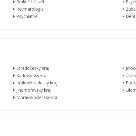
Praktičtí lékaři
Psyc
Revmatologie
Zuba
Psychiatrie
Dentá
Středočeský kraj
Jihoč
Karlovarský kraj
Ústec
Královéhradecký kraj
Pardu
Jihomoravský kraj
Olom
Moravskoslezský kraj