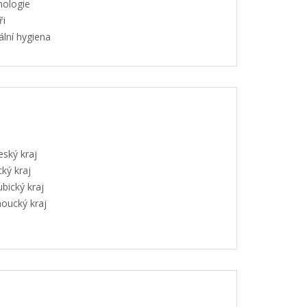
hologie
ři
lní hygiena
eský kraj
ký kraj
bický kraj
oucký kraj