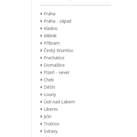
Praha
Praha - západ
Kladno
Mělník
Příbram
Český Krumlov
Prachatice
Domažlice
Plzeň - sever
Cheb
Děčín
Louny
Ústí nad Labem
Liberec
Jičín
Trutnov
Svitavy