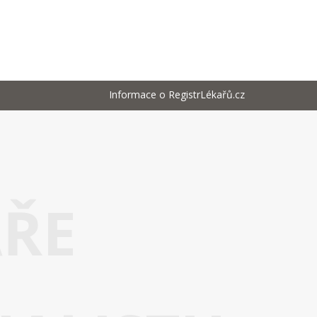
Informace o RegistrLékařů.cz
AŘE