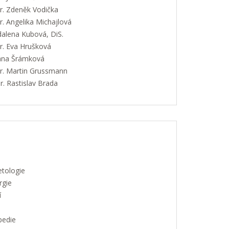
. Zdeněk Vodička
. Angelika Michajlová
alena Kubová, DiS.
. Eva Hrušková
Jana Šrámková
. Martin Grussmann
. Rastislav Brada
etologie
rgie
í
pedie