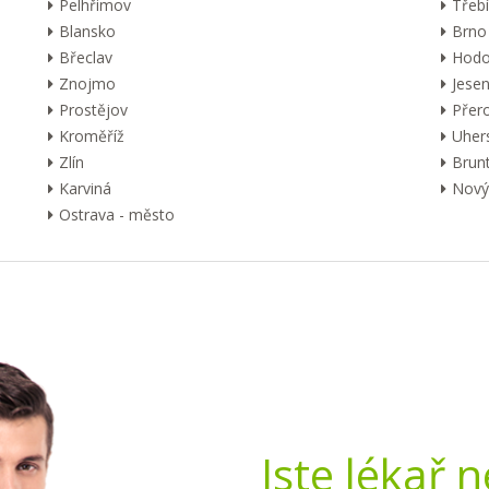
Pelhřimov
Třebí
Blansko
Brno
Břeclav
Hodo
Znojmo
Jesen
Prostějov
Přer
Kroměříž
Uher
Zlín
Brunt
Karviná
Nový 
Ostrava - město
Jste lékař 