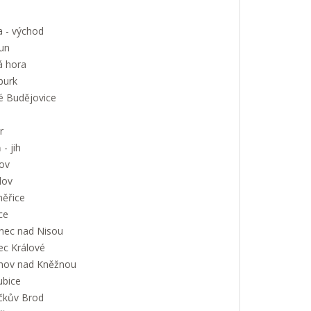
a - východ
un
á hora
urk
é Budějovice
r
 - jih
ov
lov
měřice
ce
onec nad Nisou
ec Králové
nov nad Kněžnou
ubice
íčkův Brod