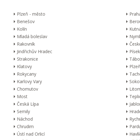
Plzeň - město
Prah
Benešov
Bero
Kolín
Kutn
Mladá boleslav
Nymb
Rakovník
Česk
Jindřichův Hradec
Písek
Strakonice
Tábo
Klatovy
Plzeň
Rokycany
Tach
Karlovy Vary
Soko
Chomutov
Lito
Most
Tepli
Česká Lípa
Jabl
Semily
Hrad
Náchod
Rych
Chrudim
Pard
Ústí nad Orlicí
Havl