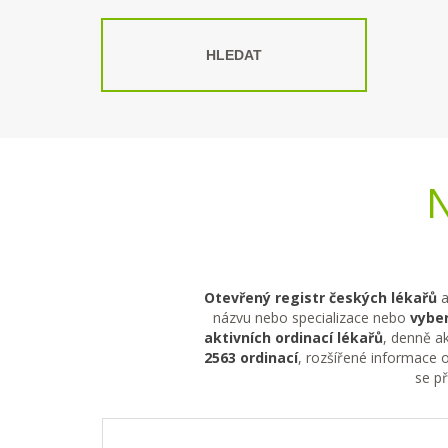
HLEDAT
N
Otevřený registr českých lékařů
a
názvu nebo specializace nebo
vyber
aktivních ordinací lékařů
, denně ak
2563 ordinací
, rozšířené informace o
se p