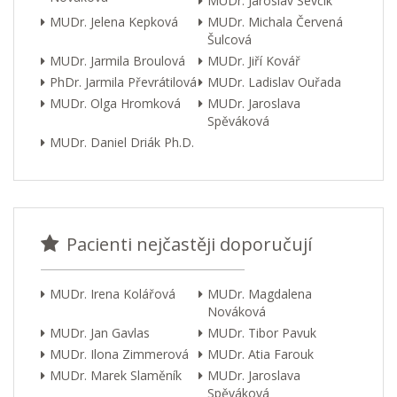
MUDr. Jaroslav Ševčík
MUDr. Jelena Kepková
MUDr. Michala Červená
Šulcová
MUDr. Jarmila Broulová
MUDr. Jiří Kovář
PhDr. Jarmila Převrátilová
MUDr. Ladislav Ouřada
MUDr. Olga Hromková
MUDr. Jaroslava
Spěváková
MUDr. Daniel Driák Ph.D.
Pacienti nejčastěji doporučují
MUDr. Irena Kolářová
MUDr. Magdalena
Nováková
MUDr. Jan Gavlas
MUDr. Tibor Pavuk
MUDr. Ilona Zimmerová
MUDr. Atia Farouk
MUDr. Marek Slaměník
MUDr. Jaroslava
Spěváková