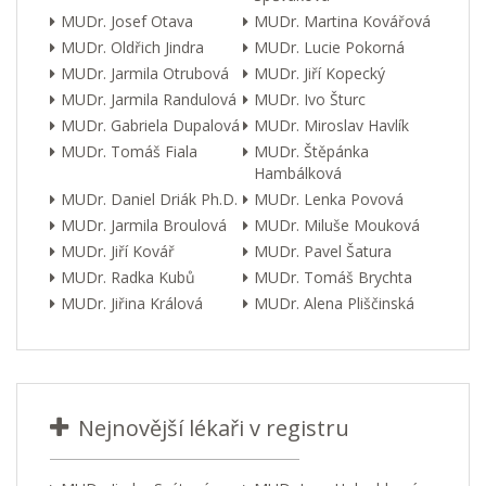
MUDr. Josef Otava
MUDr. Martina Kovářová
MUDr. Oldřich Jindra
MUDr. Lucie Pokorná
MUDr. Jarmila Otrubová
MUDr. Jiří Kopecký
MUDr. Jarmila Randulová
MUDr. Ivo Šturc
MUDr. Gabriela Dupalová
MUDr. Miroslav Havlík
MUDr. Tomáš Fiala
MUDr. Štěpánka
Hambálková
MUDr. Daniel Driák Ph.D.
MUDr. Lenka Povová
MUDr. Jarmila Broulová
MUDr. Miluše Mouková
MUDr. Jiří Kovář
MUDr. Pavel Šatura
MUDr. Radka Kubů
MUDr. Tomáš Brychta
MUDr. Jiřina Králová
MUDr. Alena Pliščinská
Nejnovější lékaři v registru