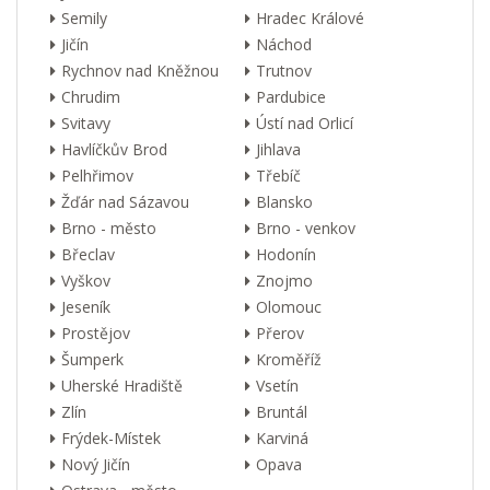
Semily
Hradec Králové
Jičín
Náchod
Rychnov nad Kněžnou
Trutnov
Chrudim
Pardubice
Svitavy
Ústí nad Orlicí
Havlíčkův Brod
Jihlava
Pelhřimov
Třebíč
Žďár nad Sázavou
Blansko
Brno - město
Brno - venkov
Břeclav
Hodonín
Vyškov
Znojmo
Jeseník
Olomouc
Prostějov
Přerov
Šumperk
Kroměříž
Uherské Hradiště
Vsetín
Zlín
Bruntál
Frýdek-Místek
Karviná
Nový Jičín
Opava