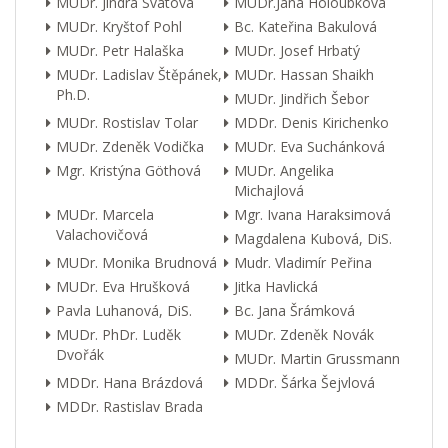
MUDr. Jindra Svátová
MUDr.Jana Holoubková
MUDr. Kryštof Pohl
Bc. Kateřina Bakulová
MUDr. Petr Halaška
MUDr. Josef Hrbatý
MUDr. Ladislav Štěpánek,
MUDr. Hassan Shaikh
Ph.D.
MUDr. Jindřich Šebor
MUDr. Rostislav Tolar
MDDr. Denis Kirichenko
MUDr. Zdeněk Vodička
MUDr. Eva Suchánková
Mgr. Kristýna Göthová
MUDr. Angelika
Michajlová
MUDr. Marcela
Mgr. Ivana Haraksimová
Valachovičová
Magdalena Kubová, DiS.
MUDr. Monika Brudnová
Mudr. Vladimír Peřina
MUDr. Eva Hrušková
Jitka Havlická
Pavla Luhanová, DiS.
Bc. Jana Šrámková
MUDr. PhDr. Luděk
MUDr. Zdeněk Novák
Dvořák
MUDr. Martin Grussmann
MDDr. Hana Brázdová
MDDr. Šárka Šejvlová
MDDr. Rastislav Brada