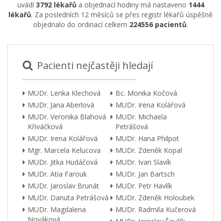
uvádí
3792 lékařů
a objednací hodiny má nastaveno
1444
lékařů
. Za posledních 12 měsíců se přes registr lékařů úspěšně
objednalo do ordinací celkem
224556 pacientů
.
Pacienti nejčastěji hledají
MUDr. Lenka Klechová
Bc. Monika Kočová
MUDr. Jana Aberlová
MUDr. Irena Kolářová
MUDr. Veronika Blahová
MUDr. Michaela
Křiváčková
Petrášová
MUDr. Irena Kolářová
MUDr. Hana Philpot
Mgr. Marcela Kelucova
MUDr. Zdeněk Kopal
MUDr. Jitka Hudáčová
MUDr. Ivan Slavík
MUDr. Atia Farouk
MUDr. Jan Bartsch
MUDr. Jaroslav Brunát
MUDr. Petr Havlík
MUDr. Danuta Petrášová
MUDr. Zdeněk Holoubek
MUDr. Magdalena
MUDr. Radmila Kučerová
Nováková