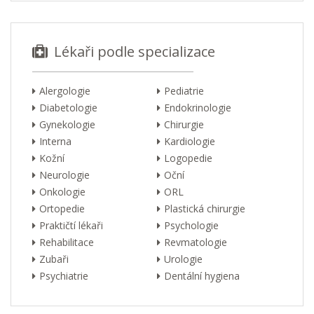
Lékaři podle specializace
Alergologie
Pediatrie
Diabetologie
Endokrinologie
Gynekologie
Chirurgie
Interna
Kardiologie
Kožní
Logopedie
Neurologie
Oční
Onkologie
ORL
Ortopedie
Plastická chirurgie
Praktičtí lékaři
Psychologie
Rehabilitace
Revmatologie
Zubaři
Urologie
Psychiatrie
Dentální hygiena