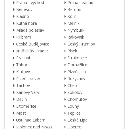
Praha - východ
Praha - západ
Benešov
Beroun
Kladno
Kolín
Kutná hora
Mělník
Mladá boleslav
Nymburk
Příbram
Rakovník
České Budějovice
Český Krumlov
Jindřichův Hradec
Písek
Prachatice
Strakonice
Tábor
Domažlice
Klatovy
Plzeň - jih
Plzeň - sever
Rokycany
Tachov
Cheb
Karlovy Vary
Sokolov
Děčín
Chomutov
Litoměřice
Louny
Most
Teplice
Ústí nad Labem
Česká Lípa
Jablonec nad Nisou
Liberec