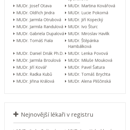
MUDr. Josef Otava
MUDr. Martina Kovářová
MUDr. Oldřich Jindra
MUDr. Lucie Pokorná
MUDr. Jarmila Otrubová
MUDr. Jiří Kopecký
MUDr. Jarmila Randulová
MUDr. Ivo Šturc
MUDr. Gabriela Dupalová
MUDr. Miroslav Havlík
MUDr. Tomáš Fiala
MUDr. Štěpánka
Hambálková
MUDr. Daniel Driák Ph.D.
MUDr. Lenka Povová
MUDr. Jarmila Broulová
MUDr. Miluše Mouková
MUDr. Jiří Kovář
MUDr. Pavel Šatura
MUDr. Radka Kubů
MUDr. Tomáš Brychta
MUDr. Jiřina Králová
MUDr. Alena Pliščinská
Nejnovější lékaři v registru