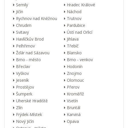
Semily
Hradec Králové
Jičín
Náchod
Rychnov nad Kněžnou
Trutnov
Chrudim
Pardubice
Svitavy
Ústí nad Orlicí
Havlíčkův Brod
Jihlava
Pelhřimov
Třebíč
Žďár nad Sázavou
Blansko
Brno - město
Brno - venkov
Břeclav
Hodonín
Vyškov
Znojmo
Jeseník
Olomouc
Prostějov
Přerov
Šumperk
Kroměříž
Uherské Hradiště
Vsetín
Zlín
Bruntál
Frýdek-Místek
Karviná
Nový Jičín
Opava