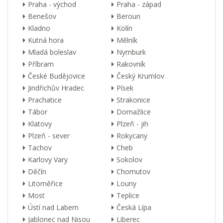
Praha - východ
Praha - západ
Benešov
Beroun
Kladno
Kolín
Kutná hora
Mělník
Mladá boleslav
Nymburk
Příbram
Rakovník
České Budějovice
Český Krumlov
Jindřichův Hradec
Písek
Prachatice
Strakonice
Tábor
Domažlice
Klatovy
Plzeň - jih
Plzeň - sever
Rokycany
Tachov
Cheb
Karlovy Vary
Sokolov
Děčín
Chomutov
Litoměřice
Louny
Most
Teplice
Ústí nad Labem
Česká Lípa
Jablonec nad Nisou
Liberec