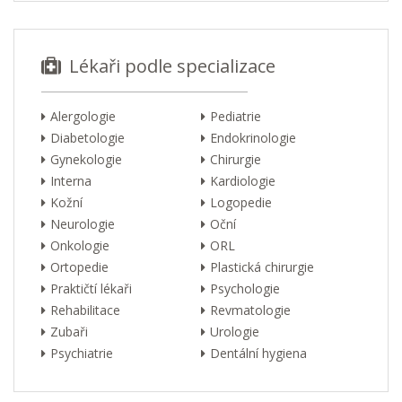
Lékaři podle specializace
Alergologie
Pediatrie
Diabetologie
Endokrinologie
Gynekologie
Chirurgie
Interna
Kardiologie
Kožní
Logopedie
Neurologie
Oční
Onkologie
ORL
Ortopedie
Plastická chirurgie
Praktičtí lékaři
Psychologie
Rehabilitace
Revmatologie
Zubaři
Urologie
Psychiatrie
Dentální hygiena