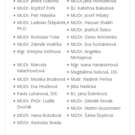
MUDr. Jindra Svátová
MUDr.Jana Holoubková
MUDr. Kryštof Pohl
Bc. Kateřina Bakulová
MUDr. Petr Halaška
MUDr. Josef Hrbatý
MUDr. Ladislav Štěpánek,
MUDr. Hassan Shaikh
Ph.D.
MUDr. Jindřich Šebor
MUDr. Rostislav Tolar
MDDr. Denis Kirichenko
MUDr. Zdeněk Vodička
MUDr. Eva Suchánková
Mgr. Kristýna Göthová
MUDr. Angelika
Michajlová
MUDr. Marcela
Mgr. Ivana Haraksimová
Valachovičová
Magdalena Kubová, DiS.
MUDr. Monika Brudnová
Mudr. Vladimír Peřina
MUDr. Eva Hrušková
Jitka Havlická
Pavla Luhanová, DiS.
Bc. Jana Šrámková
MUDr. PhDr. Luděk
MUDr. Zdeněk Novák
Dvořák
MUDr. Martin Grussmann
MDDr. Hana Brázdová
MDDr. Šárka Šejvlová
MDDr. Rastislav Brada