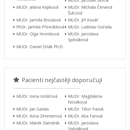
MUDr. Jaroslav Ševčík
MUDr. Jelena Kepková
MUDr. Michala Červená
Šulcová
MUDr. Jarmila Broulová
MUDr. Jiří Kovář
PhDr. Jarmila Převrátilová
MUDr. Ladislav Ouřada
MUDr. Olga Hromková
MUDr. Jaroslava
Spěváková
MUDr. Daniel Driák Ph.D.
Pacienti nejčastěji doporučují
MUDr. Irena Kolářová
MUDr. Magdalena
Nováková
MUDr. Jan Gavlas
MUDr. Tibor Pavuk
MUDr. Ilona Zimmerová
MUDr. Atia Farouk
MUDr. Marek Slaměník
MUDr. Jaroslava
Spěváková