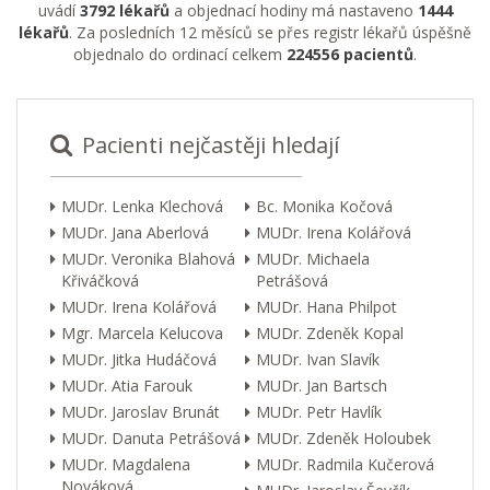
uvádí
3792 lékařů
a objednací hodiny má nastaveno
1444
lékařů
. Za posledních 12 měsíců se přes registr lékařů úspěšně
objednalo do ordinací celkem
224556 pacientů
.
Pacienti nejčastěji hledají
MUDr. Lenka Klechová
Bc. Monika Kočová
MUDr. Jana Aberlová
MUDr. Irena Kolářová
MUDr. Veronika Blahová
MUDr. Michaela
Křiváčková
Petrášová
MUDr. Irena Kolářová
MUDr. Hana Philpot
Mgr. Marcela Kelucova
MUDr. Zdeněk Kopal
MUDr. Jitka Hudáčová
MUDr. Ivan Slavík
MUDr. Atia Farouk
MUDr. Jan Bartsch
MUDr. Jaroslav Brunát
MUDr. Petr Havlík
MUDr. Danuta Petrášová
MUDr. Zdeněk Holoubek
MUDr. Magdalena
MUDr. Radmila Kučerová
Nováková