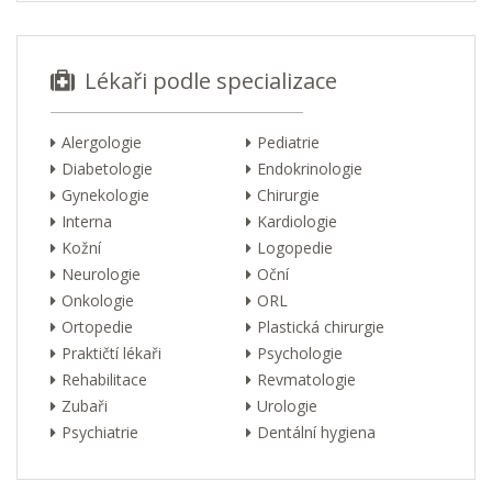
Lékaři podle specializace
Alergologie
Pediatrie
Diabetologie
Endokrinologie
Gynekologie
Chirurgie
Interna
Kardiologie
Kožní
Logopedie
Neurologie
Oční
Onkologie
ORL
Ortopedie
Plastická chirurgie
Praktičtí lékaři
Psychologie
Rehabilitace
Revmatologie
Zubaři
Urologie
Psychiatrie
Dentální hygiena