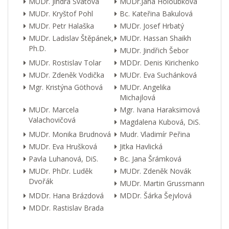
MUDr. Jindra Svátová
MUDr.Jana Holoubková
MUDr. Kryštof Pohl
Bc. Kateřina Bakulová
MUDr. Petr Halaška
MUDr. Josef Hrbatý
MUDr. Ladislav Štěpánek,
MUDr. Hassan Shaikh
Ph.D.
MUDr. Jindřich Šebor
MUDr. Rostislav Tolar
MDDr. Denis Kirichenko
MUDr. Zdeněk Vodička
MUDr. Eva Suchánková
Mgr. Kristýna Göthová
MUDr. Angelika
Michajlová
MUDr. Marcela
Mgr. Ivana Haraksimová
Valachovičová
Magdalena Kubová, DiS.
MUDr. Monika Brudnová
Mudr. Vladimír Peřina
MUDr. Eva Hrušková
Jitka Havlická
Pavla Luhanová, DiS.
Bc. Jana Šrámková
MUDr. PhDr. Luděk
MUDr. Zdeněk Novák
Dvořák
MUDr. Martin Grussmann
MDDr. Hana Brázdová
MDDr. Šárka Šejvlová
MDDr. Rastislav Brada