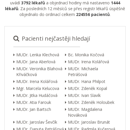
uvádí
3792 lékařů
a objednací hodiny má nastaveno
1444
lékařů
. Za posledních 12 měsíců se přes registr lékařů úspěšně
objednalo do ordinací celkem
224556 pacientů
.
Pacienti nejčastěji hledají
MUDr. Lenka Klechová
Bc. Monika Kočová
MUDr. Jana Aberlová
MUDr. Irena Kolářová
MUDr. Veronika Blahová
MUDr. Michaela
Křiváčková
Petrášová
MUDr. Irena Kolářová
MUDr. Hana Philpot
Mgr. Marcela Kelucova
MUDr. Zdeněk Kopal
MUDr. Jitka Hudáčová
MUDr. Ivan Slavík
MUDr. Atia Farouk
MUDr. Zdeněk Holoubek
MUDr. Jan Bartsch
MUDr. Magdalena
Nováková
MUDr. Jaroslav Ševčík
MUDr. Jaroslav Brunát
MUDr. Danuta Petrášová
MUDr. Radmila Kučerová