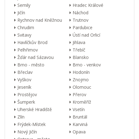
Semily
Hradec Králové
Jičín
Náchod
Rychnov nad Kněžnou
Trutnov
Chrudim
Pardubice
Svitavy
Ústí nad Orlicí
Havlíčkův Brod
Jihlava
Pelhřimov
Třebíč
Žďár nad Sázavou
Blansko
Brno - město
Brno - venkov
Břeclav
Hodonín
Vyškov
Znojmo
Jeseník
Olomouc
Prostějov
Přerov
Šumperk
Kroměříž
Uherské Hradiště
Vsetín
Zlín
Bruntál
Frýdek-Místek
Karviná
Nový Jičín
Opava