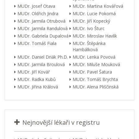
MUDr. Josef Otava
MUDr. Martina Kovářová
MUDr. Oldřich Jindra
MUDr. Lucie Pokorná
MUDr. Jarmila Otrubová
MUDr. Jiří Kopecký
MUDr. Jarmila Randulová
MUDr. Ivo Šturc
MUDr. Gabriela Dupalová
MUDr. Miroslav Havlík
MUDr. Tomáš Fiala
MUDr. Štěpánka
Hambálková
MUDr. Daniel Driák Ph.D.
MUDr. Lenka Povová
MUDr. Jarmila Broulová
MUDr. Miluše Mouková
MUDr. Jiří Kovář
MUDr. Pavel Šatura
MUDr. Radka Kubů
MUDr. Tomáš Brychta
MUDr. Jiřina Králová
MUDr. Alena Pliščinská
Nejnovější lékaři v registru