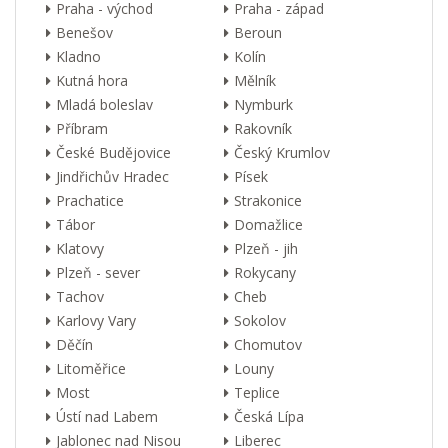
Praha - východ
Praha - západ
Benešov
Beroun
Kladno
Kolín
Kutná hora
Mělník
Mladá boleslav
Nymburk
Příbram
Rakovník
České Budějovice
Český Krumlov
Jindřichův Hradec
Písek
Prachatice
Strakonice
Tábor
Domažlice
Klatovy
Plzeň - jih
Plzeň - sever
Rokycany
Tachov
Cheb
Karlovy Vary
Sokolov
Děčín
Chomutov
Litoměřice
Louny
Most
Teplice
Ústí nad Labem
Česká Lípa
Jablonec nad Nisou
Liberec