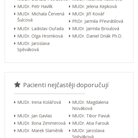
MUDr. Petr Havlík
MUDr. Jelena Kepková
MUDr. Michala Červená
MUDr. Jiří Kovář
Šulcová
PhDr. Jarmila Převrátilová
MUDr. Ladislav Ouřada
MUDr. Jarmila Broulová
MUDr. Olga Hromková
MUDr. Daniel Driák Ph.D.
MUDr. Jaroslava
Spěváková
Pacienti nejčastěji doporučují
MUDr. Irena Kolářová
MUDr. Magdalena
Nováková
MUDr. Jan Gavlas
MUDr. Tibor Pavuk
MUDr. Ilona Zimmerová
MUDr. Atia Farouk
MUDr. Marek Slaměník
MUDr. Jaroslava
Spěváková