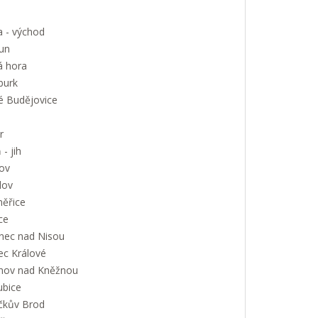
a - východ
un
á hora
urk
é Budějovice
r
 - jih
ov
lov
měřice
ce
onec nad Nisou
ec Králové
nov nad Kněžnou
ubice
íčkův Brod