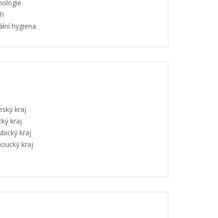
hologie
ři
lní hygiena
eský kraj
ký kraj
bický kraj
oucký kraj