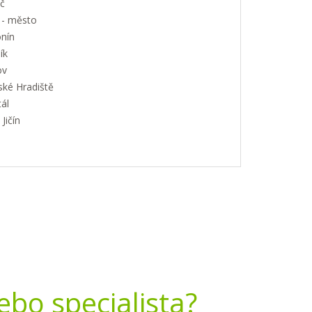
č
 - město
nín
ík
ov
ské Hradiště
ál
Jičín
nebo specialista?