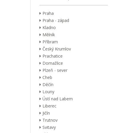
Praha
Praha - západ
Kladno
Mělník
Příbram
Český Krumlov
Prachatice
Domažlice
Plzeň - sever
Cheb
Děčín
Louny
Ústí nad Labem
Liberec
Jičín
Trutnov
Svitavy