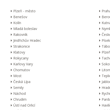
Plzeň - město
Prah
Benešov
Bero
Kolín
Kutn
Mladá boleslav
Nymb
Rakovník
Česk
Jindřichův Hradec
Písek
Strakonice
Tábo
Klatovy
Plzeň
Rokycany
Tach
Karlovy Vary
Soko
Chomutov
Lito
Most
Tepli
Česká Lípa
Jabl
Semily
Hrad
Náchod
Rych
Chrudim
Pard
Ústí nad Orlicí
Havl