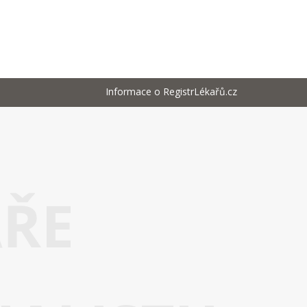
Informace o RegistrLékařů.cz
AŘE