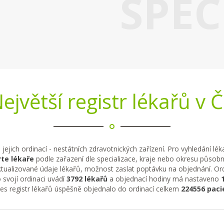
SPEC
ejvětší registr lékařů v 
 jejich ordinací - nestátních zdravotnických zařízení. Pro vyhledání lé
te lékaře
podle zařazení dle specializace, kraje nebo okresu působno
tualizované údaje lékařů, možnost zaslat poptávku na objednání. Ordi
 svojí ordinaci uvádí
3792 lékařů
a objednací hodiny má nastaveno
řes registr lékařů úspěšně objednalo do ordinací celkem
224556 paci