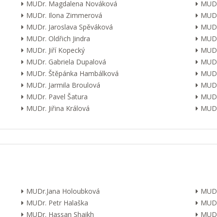
MUDr. Magdalena Nováková
MUDr
MUDr. Ilona Zimmerová
MUDr
MUDr. Jaroslava Spěváková
MUDr
MUDr. Oldřich Jindra
MUDr
MUDr. Jiří Kopecký
MUDr
MUDr. Gabriela Dupalová
MUDr.
MUDr. Štěpánka Hambálková
MUDr.
MUDr. Jarmila Broulová
MUDr
MUDr. Pavel Šatura
MUDr
MUDr. Jiřina Králová
MUDr.
MUDr.Jana Holoubková
MUDr
MUDr. Petr Halaška
MUDr
MUDr. Hassan Shaikh
MUDr.