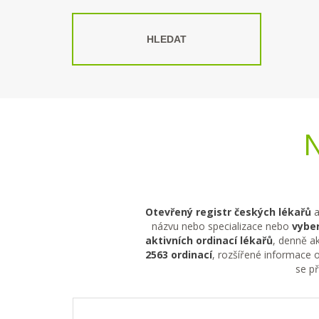
HLEDAT
N
Otevřený registr českých lékařů
a
názvu nebo specializace nebo
vyber
aktivních ordinací lékařů
, denně ak
2563 ordinací
, rozšířené informace o
se p