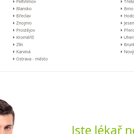
Pelhřimov
Třebí
Blansko
Brno
Břeclav
Hodo
Znojmo
Jesen
Prostějov
Přer
Kroměříž
Uher
Zlín
Brunt
Karviná
Nový 
Ostrava - město
Jste lékař 