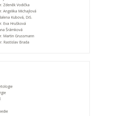
. Zdeněk Vodička
. Angelika Michajlová
alena Kubová, DiS.
. Eva Hrušková
Jana Šrámková
. Martin Grussmann
. Rastislav Brada
etologie
rgie
í
pedie