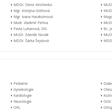
MDDr. Denis Kirichenko
MUDr
Mgr. Kristýna Göthová
MUDr
Mgr. Ivana Haraksimová
Magd
Mudr. Vladimír Peřina
MUDr
Pavla Luhanová, DiS.
Bc. 
MUDr. Zdeněk Novák
MUDr
MDDr. Šárka Šejvlová
MDDr
Pediatrie
Diab
Gynekologie
Chiru
Kardiologie
Kožn
Neurologie
Oční
ORL
Orto