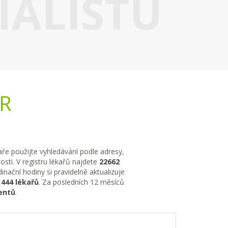
IALISTU
ČR
kaře použijte vyhledávání podle adresy,
sti. V registru lékařů najdete
22662
nační hodiny si pravidelně aktualizuje
1444 lékařů
. Za posledních 12 měsíců
entů
.