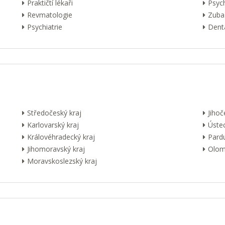
Praktičtí lékaři
Psyc
Revmatologie
Zuba
Psychiatrie
Dentá
Středočeský kraj
Jihoč
Karlovarský kraj
Ústec
Královéhradecký kraj
Pardu
Jihomoravský kraj
Olom
Moravskoslezský kraj