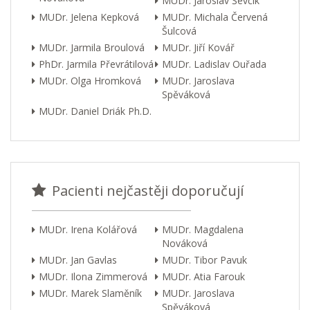
MUDr. Jaroslav Ševčík
MUDr. Jelena Kepková
MUDr. Michala Červená
Šulcová
MUDr. Jarmila Broulová
MUDr. Jiří Kovář
PhDr. Jarmila Převrátilová
MUDr. Ladislav Ouřada
MUDr. Olga Hromková
MUDr. Jaroslava
Spěváková
MUDr. Daniel Driák Ph.D.
Pacienti nejčastěji doporučují
MUDr. Irena Kolářová
MUDr. Magdalena
Nováková
MUDr. Jan Gavlas
MUDr. Tibor Pavuk
MUDr. Ilona Zimmerová
MUDr. Atia Farouk
MUDr. Marek Slaměník
MUDr. Jaroslava
Spěváková