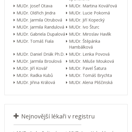
MUDr. Josef Otava
MUDr. Martina Kovářová
MUDr. Oldřich Jindra
MUDr. Lucie Pokorná
MUDr. Jarmila Otrubová
MUDr. Jiří Kopecký
MUDr. Jarmila Randulová
MUDr. Ivo Šturc
MUDr. Gabriela Dupalová
MUDr. Miroslav Havlík
MUDr. Tomáš Fiala
MUDr. Štěpánka
Hambálková
MUDr. Daniel Driák Ph.D.
MUDr. Lenka Povová
MUDr. Jarmila Broulová
MUDr. Miluše Mouková
MUDr. Jiří Kovář
MUDr. Pavel Šatura
MUDr. Radka Kubů
MUDr. Tomáš Brychta
MUDr. Jiřina Králová
MUDr. Alena Pliščinská
Nejnovější lékaři v registru