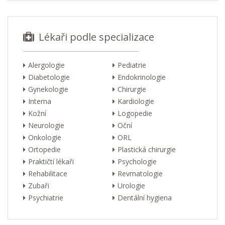
Lékaři podle specializace
Alergologie
Pediatrie
Diabetologie
Endokrinologie
Gynekologie
Chirurgie
Interna
Kardiologie
Kožní
Logopedie
Neurologie
Oční
Onkologie
ORL
Ortopedie
Plastická chirurgie
Praktičtí lékaři
Psychologie
Rehabilitace
Revmatologie
Zubaři
Urologie
Psychiatrie
Dentální hygiena