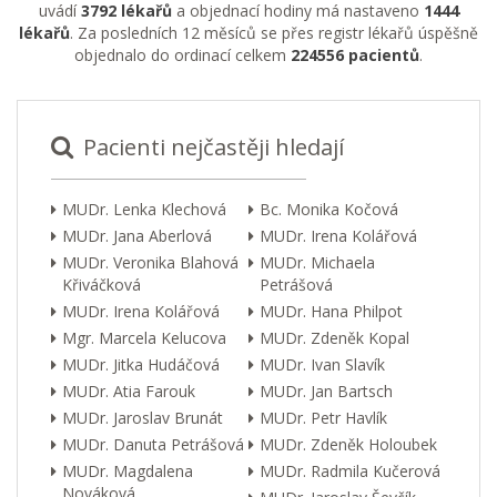
uvádí
3792 lékařů
a objednací hodiny má nastaveno
1444
lékařů
. Za posledních 12 měsíců se přes registr lékařů úspěšně
objednalo do ordinací celkem
224556 pacientů
.
Pacienti nejčastěji hledají
MUDr. Lenka Klechová
Bc. Monika Kočová
MUDr. Jana Aberlová
MUDr. Irena Kolářová
MUDr. Veronika Blahová
MUDr. Michaela
Křiváčková
Petrášová
MUDr. Irena Kolářová
MUDr. Hana Philpot
Mgr. Marcela Kelucova
MUDr. Zdeněk Kopal
MUDr. Jitka Hudáčová
MUDr. Ivan Slavík
MUDr. Atia Farouk
MUDr. Jan Bartsch
MUDr. Jaroslav Brunát
MUDr. Petr Havlík
MUDr. Danuta Petrášová
MUDr. Zdeněk Holoubek
MUDr. Magdalena
MUDr. Radmila Kučerová
Nováková