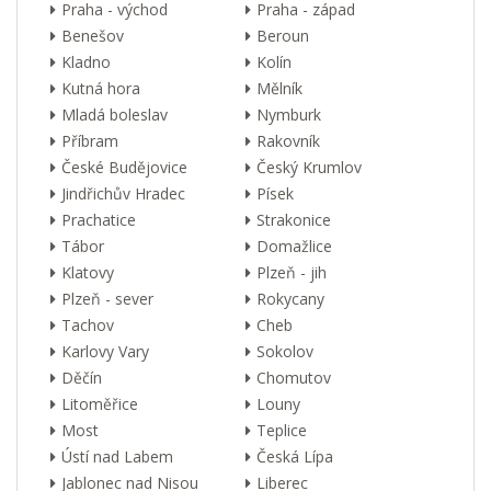
Praha - východ
Praha - západ
Benešov
Beroun
Kladno
Kolín
Kutná hora
Mělník
Mladá boleslav
Nymburk
Příbram
Rakovník
České Budějovice
Český Krumlov
Jindřichův Hradec
Písek
Prachatice
Strakonice
Tábor
Domažlice
Klatovy
Plzeň - jih
Plzeň - sever
Rokycany
Tachov
Cheb
Karlovy Vary
Sokolov
Děčín
Chomutov
Litoměřice
Louny
Most
Teplice
Ústí nad Labem
Česká Lípa
Jablonec nad Nisou
Liberec