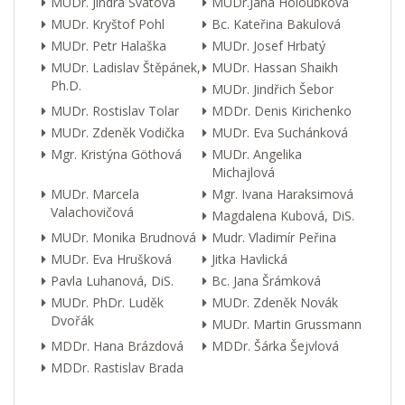
MUDr. Jindra Svátová
MUDr.Jana Holoubková
MUDr. Kryštof Pohl
Bc. Kateřina Bakulová
MUDr. Petr Halaška
MUDr. Josef Hrbatý
MUDr. Ladislav Štěpánek,
MUDr. Hassan Shaikh
Ph.D.
MUDr. Jindřich Šebor
MUDr. Rostislav Tolar
MDDr. Denis Kirichenko
MUDr. Zdeněk Vodička
MUDr. Eva Suchánková
Mgr. Kristýna Göthová
MUDr. Angelika
Michajlová
MUDr. Marcela
Mgr. Ivana Haraksimová
Valachovičová
Magdalena Kubová, DiS.
MUDr. Monika Brudnová
Mudr. Vladimír Peřina
MUDr. Eva Hrušková
Jitka Havlická
Pavla Luhanová, DiS.
Bc. Jana Šrámková
MUDr. PhDr. Luděk
MUDr. Zdeněk Novák
Dvořák
MUDr. Martin Grussmann
MDDr. Hana Brázdová
MDDr. Šárka Šejvlová
MDDr. Rastislav Brada