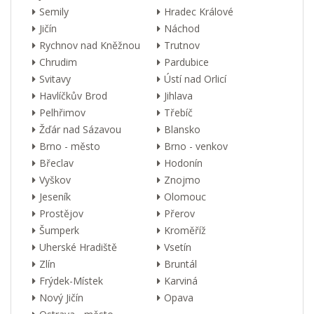
Semily
Hradec Králové
Jičín
Náchod
Rychnov nad Kněžnou
Trutnov
Chrudim
Pardubice
Svitavy
Ústí nad Orlicí
Havlíčkův Brod
Jihlava
Pelhřimov
Třebíč
Žďár nad Sázavou
Blansko
Brno - město
Brno - venkov
Břeclav
Hodonín
Vyškov
Znojmo
Jeseník
Olomouc
Prostějov
Přerov
Šumperk
Kroměříž
Uherské Hradiště
Vsetín
Zlín
Bruntál
Frýdek-Místek
Karviná
Nový Jičín
Opava