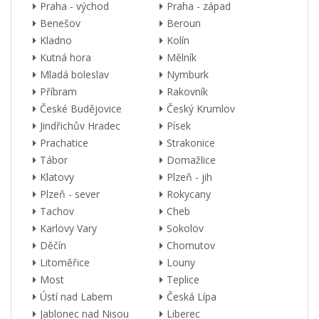
Praha - východ
Praha - západ
Benešov
Beroun
Kladno
Kolín
Kutná hora
Mělník
Mladá boleslav
Nymburk
Příbram
Rakovník
České Budějovice
Český Krumlov
Jindřichův Hradec
Písek
Prachatice
Strakonice
Tábor
Domažlice
Klatovy
Plzeň - jih
Plzeň - sever
Rokycany
Tachov
Cheb
Karlovy Vary
Sokolov
Děčín
Chomutov
Litoměřice
Louny
Most
Teplice
Ústí nad Labem
Česká Lípa
Jablonec nad Nisou
Liberec