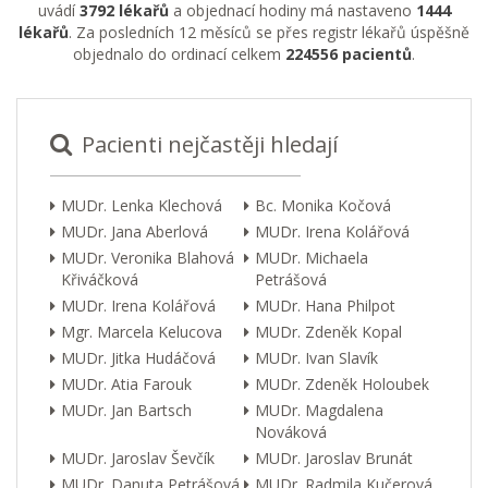
uvádí
3792 lékařů
a objednací hodiny má nastaveno
1444
lékařů
. Za posledních 12 měsíců se přes registr lékařů úspěšně
objednalo do ordinací celkem
224556 pacientů
.
Pacienti nejčastěji hledají
MUDr. Lenka Klechová
Bc. Monika Kočová
MUDr. Jana Aberlová
MUDr. Irena Kolářová
MUDr. Veronika Blahová
MUDr. Michaela
Křiváčková
Petrášová
MUDr. Irena Kolářová
MUDr. Hana Philpot
Mgr. Marcela Kelucova
MUDr. Zdeněk Kopal
MUDr. Jitka Hudáčová
MUDr. Ivan Slavík
MUDr. Atia Farouk
MUDr. Zdeněk Holoubek
MUDr. Jan Bartsch
MUDr. Magdalena
Nováková
MUDr. Jaroslav Ševčík
MUDr. Jaroslav Brunát
MUDr. Danuta Petrášová
MUDr. Radmila Kučerová