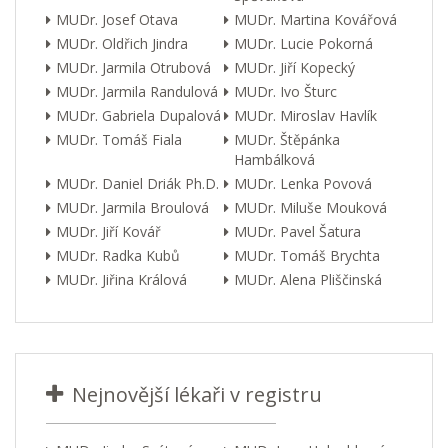
MUDr. Josef Otava
MUDr. Martina Kovářová
MUDr. Oldřich Jindra
MUDr. Lucie Pokorná
MUDr. Jarmila Otrubová
MUDr. Jiří Kopecký
MUDr. Jarmila Randulová
MUDr. Ivo Šturc
MUDr. Gabriela Dupalová
MUDr. Miroslav Havlík
MUDr. Tomáš Fiala
MUDr. Štěpánka
Hambálková
MUDr. Daniel Driák Ph.D.
MUDr. Lenka Povová
MUDr. Jarmila Broulová
MUDr. Miluše Mouková
MUDr. Jiří Kovář
MUDr. Pavel Šatura
MUDr. Radka Kubů
MUDr. Tomáš Brychta
MUDr. Jiřina Králová
MUDr. Alena Pliščinská
Nejnovější lékaři v registru