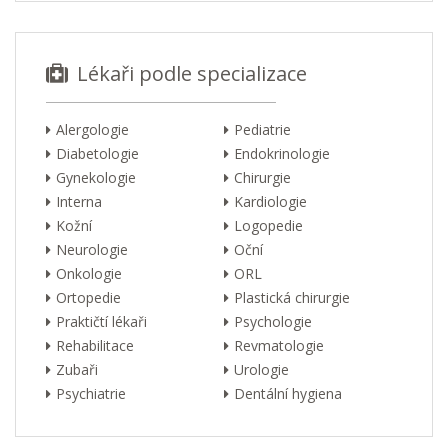
Lékaři podle specializace
Alergologie
Pediatrie
Diabetologie
Endokrinologie
Gynekologie
Chirurgie
Interna
Kardiologie
Kožní
Logopedie
Neurologie
Oční
Onkologie
ORL
Ortopedie
Plastická chirurgie
Praktičtí lékaři
Psychologie
Rehabilitace
Revmatologie
Zubaři
Urologie
Psychiatrie
Dentální hygiena