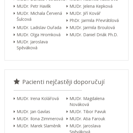
MUDr. Petr Havlík
MUDr. Jelena Kepková
MUDr. Michala Červená
MUDr. Jiří Kovář
Šulcová
PhDr. Jarmila Převrátilová
MUDr. Ladislav Ouřada
MUDr. Jarmila Broulová
MUDr. Olga Hromková
MUDr. Daniel Driák Ph.D.
MUDr. Jaroslava
Spěváková
Pacienti nejčastěji doporučují
MUDr. Irena Kolářová
MUDr. Magdalena
Nováková
MUDr. Jan Gavlas
MUDr. Tibor Pavuk
MUDr. Ilona Zimmerová
MUDr. Atia Farouk
MUDr. Marek Slaměník
MUDr. Jaroslava
Spěváková