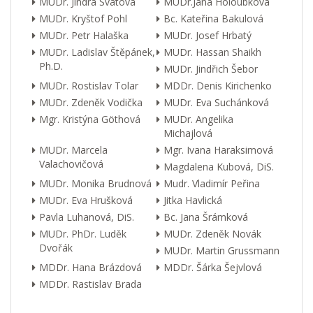
MUDr. Jindra Svátová
MUDr.Jana Holoubková
MUDr. Kryštof Pohl
Bc. Kateřina Bakulová
MUDr. Petr Halaška
MUDr. Josef Hrbatý
MUDr. Ladislav Štěpánek,
MUDr. Hassan Shaikh
Ph.D.
MUDr. Jindřich Šebor
MUDr. Rostislav Tolar
MDDr. Denis Kirichenko
MUDr. Zdeněk Vodička
MUDr. Eva Suchánková
Mgr. Kristýna Göthová
MUDr. Angelika
Michajlová
MUDr. Marcela
Mgr. Ivana Haraksimová
Valachovičová
Magdalena Kubová, DiS.
MUDr. Monika Brudnová
Mudr. Vladimír Peřina
MUDr. Eva Hrušková
Jitka Havlická
Pavla Luhanová, DiS.
Bc. Jana Šrámková
MUDr. PhDr. Luděk
MUDr. Zdeněk Novák
Dvořák
MUDr. Martin Grussmann
MDDr. Hana Brázdová
MDDr. Šárka Šejvlová
MDDr. Rastislav Brada