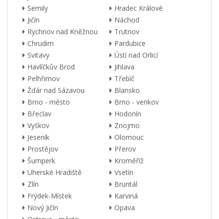
Semily
Hradec Králové
Jičín
Náchod
Rychnov nad Kněžnou
Trutnov
Chrudim
Pardubice
Svitavy
Ústí nad Orlicí
Havlíčkův Brod
Jihlava
Pelhřimov
Třebíč
Žďár nad Sázavou
Blansko
Brno - město
Brno - venkov
Břeclav
Hodonín
Vyškov
Znojmo
Jeseník
Olomouc
Prostějov
Přerov
Šumperk
Kroměříž
Uherské Hradiště
Vsetín
Zlín
Bruntál
Frýdek-Místek
Karviná
Nový Jičín
Opava