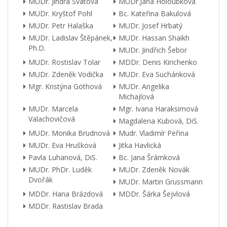
MUDr. Jindra Svátová
MUDr.Jana Holoubková
MUDr. Kryštof Pohl
Bc. Kateřina Bakulová
MUDr. Petr Halaška
MUDr. Josef Hrbatý
MUDr. Ladislav Štěpánek,
MUDr. Hassan Shaikh
Ph.D.
MUDr. Jindřich Šebor
MUDr. Rostislav Tolar
MDDr. Denis Kirichenko
MUDr. Zdeněk Vodička
MUDr. Eva Suchánková
Mgr. Kristýna Göthová
MUDr. Angelika
Michajlová
MUDr. Marcela
Mgr. Ivana Haraksimová
Valachovičová
Magdalena Kubová, DiS.
MUDr. Monika Brudnová
Mudr. Vladimír Peřina
MUDr. Eva Hrušková
Jitka Havlická
Pavla Luhanová, DiS.
Bc. Jana Šrámková
MUDr. PhDr. Luděk
MUDr. Zdeněk Novák
Dvořák
MUDr. Martin Grussmann
MDDr. Hana Brázdová
MDDr. Šárka Šejvlová
MDDr. Rastislav Brada