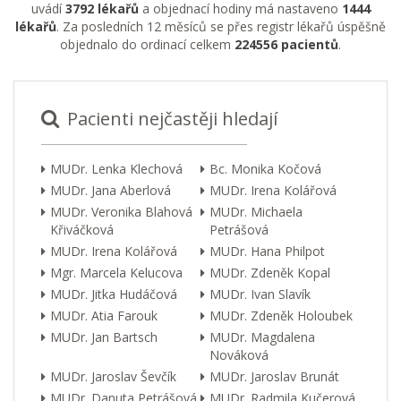
uvádí
3792 lékařů
a objednací hodiny má nastaveno
1444
lékařů
. Za posledních 12 měsíců se přes registr lékařů úspěšně
objednalo do ordinací celkem
224556 pacientů
.
Pacienti nejčastěji hledají
MUDr. Lenka Klechová
Bc. Monika Kočová
MUDr. Jana Aberlová
MUDr. Irena Kolářová
MUDr. Veronika Blahová
MUDr. Michaela
Křiváčková
Petrášová
MUDr. Irena Kolářová
MUDr. Hana Philpot
Mgr. Marcela Kelucova
MUDr. Zdeněk Kopal
MUDr. Jitka Hudáčová
MUDr. Ivan Slavík
MUDr. Atia Farouk
MUDr. Zdeněk Holoubek
MUDr. Jan Bartsch
MUDr. Magdalena
Nováková
MUDr. Jaroslav Ševčík
MUDr. Jaroslav Brunát
MUDr. Danuta Petrášová
MUDr. Radmila Kučerová