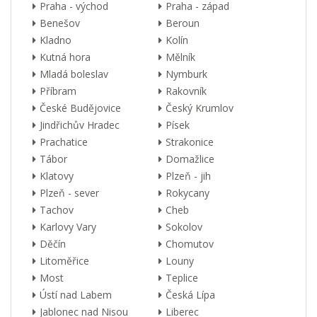
Praha - východ
Praha - západ
Benešov
Beroun
Kladno
Kolín
Kutná hora
Mělník
Mladá boleslav
Nymburk
Příbram
Rakovník
České Budějovice
Český Krumlov
Jindřichův Hradec
Písek
Prachatice
Strakonice
Tábor
Domažlice
Klatovy
Plzeň - jih
Plzeň - sever
Rokycany
Tachov
Cheb
Karlovy Vary
Sokolov
Děčín
Chomutov
Litoměřice
Louny
Most
Teplice
Ústí nad Labem
Česká Lípa
Jablonec nad Nisou
Liberec