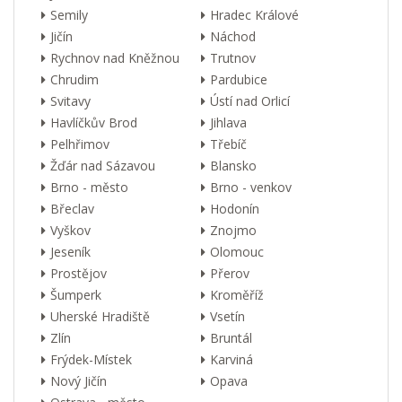
Semily
Hradec Králové
Jičín
Náchod
Rychnov nad Kněžnou
Trutnov
Chrudim
Pardubice
Svitavy
Ústí nad Orlicí
Havlíčkův Brod
Jihlava
Pelhřimov
Třebíč
Žďár nad Sázavou
Blansko
Brno - město
Brno - venkov
Břeclav
Hodonín
Vyškov
Znojmo
Jeseník
Olomouc
Prostějov
Přerov
Šumperk
Kroměříž
Uherské Hradiště
Vsetín
Zlín
Bruntál
Frýdek-Místek
Karviná
Nový Jičín
Opava