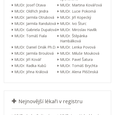
MUDr. Josef Otava
MUDr. Martina Kovářová
MUDr. Oldřich Jindra
MUDr. Lucie Pokorná
MUDr. Jarmila Otrubová
MUDr. Jiří Kopecký
MUDr. Jarmila Randulová
MUDr. Ivo Šturc
MUDr. Gabriela Dupalová
MUDr. Miroslav Havlík
MUDr. Tomáš Fiala
MUDr. Štěpánka
Hambálková
MUDr. Daniel Driák Ph.D.
MUDr. Lenka Povová
MUDr. Jarmila Broulová
MUDr. Miluše Mouková
MUDr. Jiří Kovář
MUDr. Pavel Šatura
MUDr. Radka Kubů
MUDr. Tomáš Brychta
MUDr. Jiřina Králová
MUDr. Alena Pliščinská
Nejnovější lékaři v registru