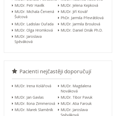
MUDr. Petr Havlík
MUDr. Jelena Kepková
MUDr. Michala Červená
MUDr. Jiří Kovář
Šulcová
PhDr. Jarmila Převrátilová
MUDr. Ladislav Ouřada
MUDr. Jarmila Broulová
MUDr. Olga Hromková
MUDr. Daniel Driák Ph.D.
MUDr. Jaroslava
Spěváková
Pacienti nejčastěji doporučují
MUDr. Irena Kolářová
MUDr. Magdalena
Nováková
MUDr. Jan Gavlas
MUDr. Tibor Pavuk
MUDr. Ilona Zimmerová
MUDr. Atia Farouk
MUDr. Marek Slaměník
MUDr. Jaroslava
Spěváková