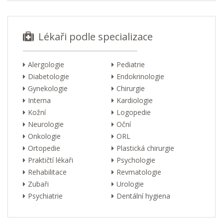
Lékaři podle specializace
Alergologie
Pediatrie
Diabetologie
Endokrinologie
Gynekologie
Chirurgie
Interna
Kardiologie
Kožní
Logopedie
Neurologie
Oční
Onkologie
ORL
Ortopedie
Plastická chirurgie
Praktičtí lékaři
Psychologie
Rehabilitace
Revmatologie
Zubaři
Urologie
Psychiatrie
Dentální hygiena