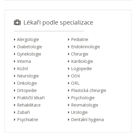
Lékaři podle specializace
Alergologie
Pediatrie
Diabetologie
Endokrinologie
Gynekologie
Chirurgie
Interna
Kardiologie
Kožní
Logopedie
Neurologie
Oční
Onkologie
ORL
Ortopedie
Plastická chirurgie
Praktičtí lékaři
Psychologie
Rehabilitace
Revmatologie
Zubaři
Urologie
Psychiatrie
Dentální hygiena