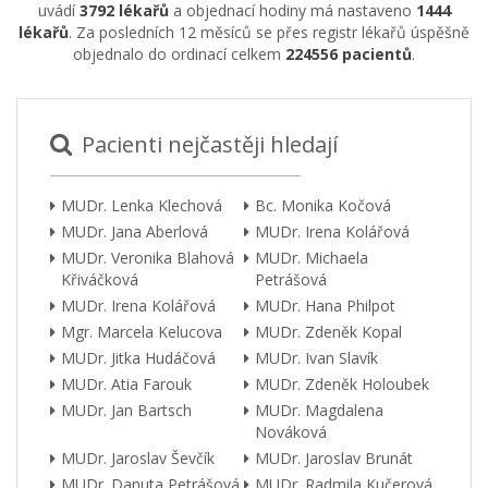
uvádí
3792 lékařů
a objednací hodiny má nastaveno
1444
lékařů
. Za posledních 12 měsíců se přes registr lékařů úspěšně
objednalo do ordinací celkem
224556 pacientů
.
Pacienti nejčastěji hledají
MUDr. Lenka Klechová
Bc. Monika Kočová
MUDr. Jana Aberlová
MUDr. Irena Kolářová
MUDr. Veronika Blahová
MUDr. Michaela
Křiváčková
Petrášová
MUDr. Irena Kolářová
MUDr. Hana Philpot
Mgr. Marcela Kelucova
MUDr. Zdeněk Kopal
MUDr. Jitka Hudáčová
MUDr. Ivan Slavík
MUDr. Atia Farouk
MUDr. Zdeněk Holoubek
MUDr. Jan Bartsch
MUDr. Magdalena
Nováková
MUDr. Jaroslav Ševčík
MUDr. Jaroslav Brunát
MUDr. Danuta Petrášová
MUDr. Radmila Kučerová