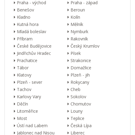
Praha - východ
Praha - západ
Benešov
Beroun
Kladno
Kolín
Kutná hora
Mělník
Mladá boleslav
Nymburk
Příbram
Rakovník
České Budějovice
Český Krumlov
Jindřichův Hradec
Písek
Prachatice
Strakonice
Tábor
Domažlice
Klatovy
Plzeň - jih
Plzeň - sever
Rokycany
Tachov
Cheb
Karlovy Vary
Sokolov
Děčín
Chomutov
Litoměřice
Louny
Most
Teplice
Ústí nad Labem
Česká Lípa
Jablonec nad Nisou
Liberec