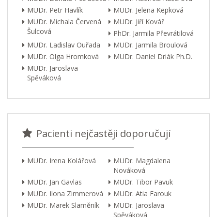
MUDr. Petr Havlík
MUDr. Jelena Kepková
MUDr. Michala Červená
MUDr. Jiří Kovář
Šulcová
PhDr. Jarmila Převrátilová
MUDr. Ladislav Ouřada
MUDr. Jarmila Broulová
MUDr. Olga Hromková
MUDr. Daniel Driák Ph.D.
MUDr. Jaroslava
Spěváková
Pacienti nejčastěji doporučují
MUDr. Irena Kolářová
MUDr. Magdalena
Nováková
MUDr. Jan Gavlas
MUDr. Tibor Pavuk
MUDr. Ilona Zimmerová
MUDr. Atia Farouk
MUDr. Marek Slaměník
MUDr. Jaroslava
Spěváková