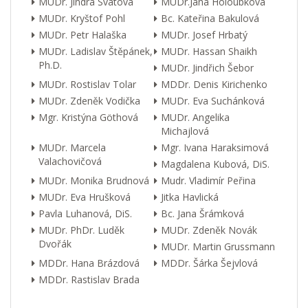
MUDr. Jindra Svátová
MUDr.Jana Holoubková
MUDr. Kryštof Pohl
Bc. Kateřina Bakulová
MUDr. Petr Halaška
MUDr. Josef Hrbatý
MUDr. Ladislav Štěpánek,
MUDr. Hassan Shaikh
Ph.D.
MUDr. Jindřich Šebor
MUDr. Rostislav Tolar
MDDr. Denis Kirichenko
MUDr. Zdeněk Vodička
MUDr. Eva Suchánková
Mgr. Kristýna Göthová
MUDr. Angelika
Michajlová
MUDr. Marcela
Mgr. Ivana Haraksimová
Valachovičová
Magdalena Kubová, DiS.
MUDr. Monika Brudnová
Mudr. Vladimír Peřina
MUDr. Eva Hrušková
Jitka Havlická
Pavla Luhanová, DiS.
Bc. Jana Šrámková
MUDr. PhDr. Luděk
MUDr. Zdeněk Novák
Dvořák
MUDr. Martin Grussmann
MDDr. Hana Brázdová
MDDr. Šárka Šejvlová
MDDr. Rastislav Brada