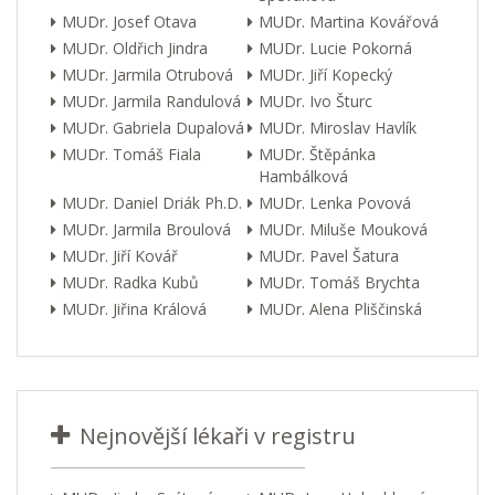
MUDr. Josef Otava
MUDr. Martina Kovářová
MUDr. Oldřich Jindra
MUDr. Lucie Pokorná
MUDr. Jarmila Otrubová
MUDr. Jiří Kopecký
MUDr. Jarmila Randulová
MUDr. Ivo Šturc
MUDr. Gabriela Dupalová
MUDr. Miroslav Havlík
MUDr. Tomáš Fiala
MUDr. Štěpánka
Hambálková
MUDr. Daniel Driák Ph.D.
MUDr. Lenka Povová
MUDr. Jarmila Broulová
MUDr. Miluše Mouková
MUDr. Jiří Kovář
MUDr. Pavel Šatura
MUDr. Radka Kubů
MUDr. Tomáš Brychta
MUDr. Jiřina Králová
MUDr. Alena Pliščinská
Nejnovější lékaři v registru