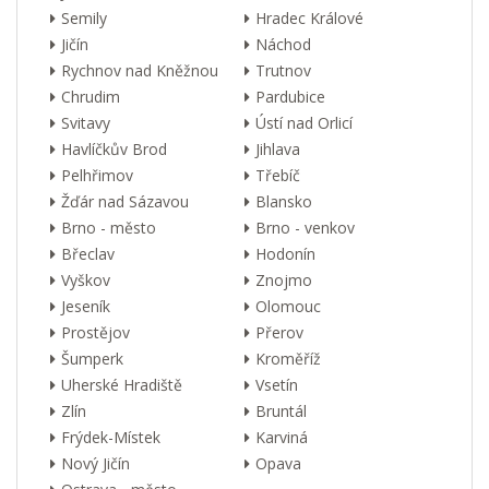
Semily
Hradec Králové
Jičín
Náchod
Rychnov nad Kněžnou
Trutnov
Chrudim
Pardubice
Svitavy
Ústí nad Orlicí
Havlíčkův Brod
Jihlava
Pelhřimov
Třebíč
Žďár nad Sázavou
Blansko
Brno - město
Brno - venkov
Břeclav
Hodonín
Vyškov
Znojmo
Jeseník
Olomouc
Prostějov
Přerov
Šumperk
Kroměříž
Uherské Hradiště
Vsetín
Zlín
Bruntál
Frýdek-Místek
Karviná
Nový Jičín
Opava