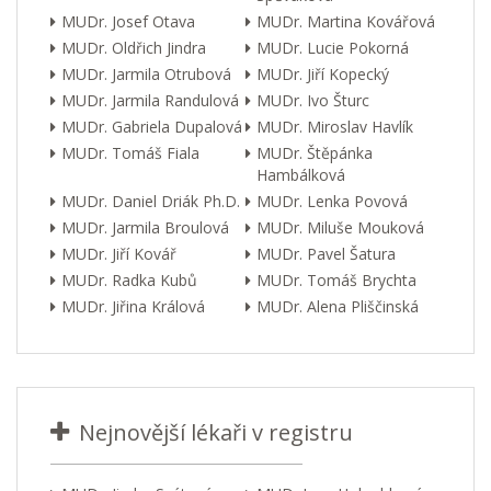
MUDr. Josef Otava
MUDr. Martina Kovářová
MUDr. Oldřich Jindra
MUDr. Lucie Pokorná
MUDr. Jarmila Otrubová
MUDr. Jiří Kopecký
MUDr. Jarmila Randulová
MUDr. Ivo Šturc
MUDr. Gabriela Dupalová
MUDr. Miroslav Havlík
MUDr. Tomáš Fiala
MUDr. Štěpánka
Hambálková
MUDr. Daniel Driák Ph.D.
MUDr. Lenka Povová
MUDr. Jarmila Broulová
MUDr. Miluše Mouková
MUDr. Jiří Kovář
MUDr. Pavel Šatura
MUDr. Radka Kubů
MUDr. Tomáš Brychta
MUDr. Jiřina Králová
MUDr. Alena Pliščinská
Nejnovější lékaři v registru