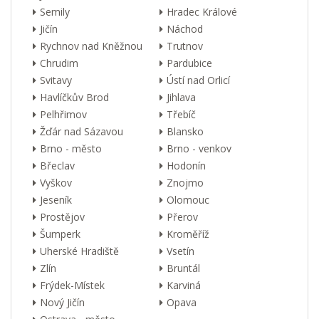
Semily
Hradec Králové
Jičín
Náchod
Rychnov nad Kněžnou
Trutnov
Chrudim
Pardubice
Svitavy
Ústí nad Orlicí
Havlíčkův Brod
Jihlava
Pelhřimov
Třebíč
Žďár nad Sázavou
Blansko
Brno - město
Brno - venkov
Břeclav
Hodonín
Vyškov
Znojmo
Jeseník
Olomouc
Prostějov
Přerov
Šumperk
Kroměříž
Uherské Hradiště
Vsetín
Zlín
Bruntál
Frýdek-Místek
Karviná
Nový Jičín
Opava