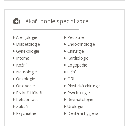
Lékaři podle specializace
Alergologie
Pediatrie
Diabetologie
Endokrinologie
Gynekologie
Chirurgie
Interna
Kardiologie
Kožní
Logopedie
Neurologie
Oční
Onkologie
ORL
Ortopedie
Plastická chirurgie
Praktičtí lékaři
Psychologie
Rehabilitace
Revmatologie
Zubaři
Urologie
Psychiatrie
Dentální hygiena