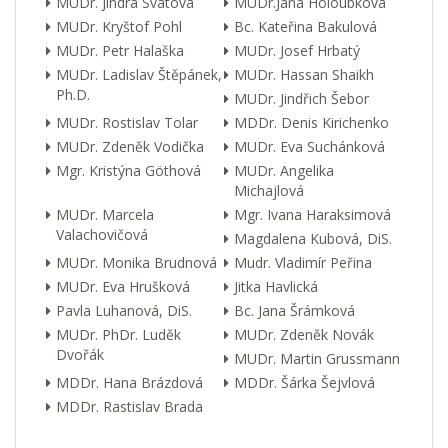
MUDr. Jindra Svátová
MUDr.Jana Holoubková
MUDr. Kryštof Pohl
Bc. Kateřina Bakulová
MUDr. Petr Halaška
MUDr. Josef Hrbatý
MUDr. Ladislav Štěpánek,
MUDr. Hassan Shaikh
Ph.D.
MUDr. Jindřich Šebor
MUDr. Rostislav Tolar
MDDr. Denis Kirichenko
MUDr. Zdeněk Vodička
MUDr. Eva Suchánková
Mgr. Kristýna Göthová
MUDr. Angelika
Michajlová
MUDr. Marcela
Mgr. Ivana Haraksimová
Valachovičová
Magdalena Kubová, DiS.
MUDr. Monika Brudnová
Mudr. Vladimír Peřina
MUDr. Eva Hrušková
Jitka Havlická
Pavla Luhanová, DiS.
Bc. Jana Šrámková
MUDr. PhDr. Luděk
MUDr. Zdeněk Novák
Dvořák
MUDr. Martin Grussmann
MDDr. Hana Brázdová
MDDr. Šárka Šejvlová
MDDr. Rastislav Brada