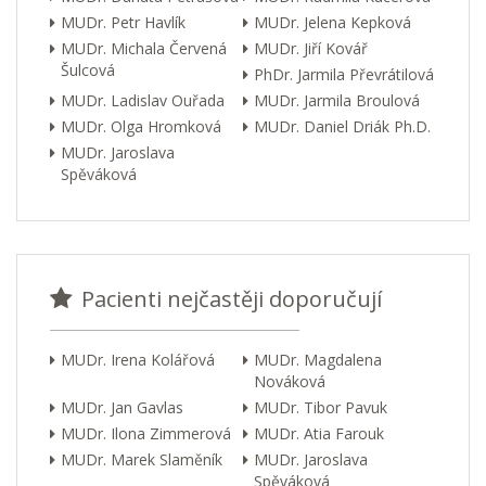
MUDr. Petr Havlík
MUDr. Jelena Kepková
MUDr. Michala Červená
MUDr. Jiří Kovář
Šulcová
PhDr. Jarmila Převrátilová
MUDr. Ladislav Ouřada
MUDr. Jarmila Broulová
MUDr. Olga Hromková
MUDr. Daniel Driák Ph.D.
MUDr. Jaroslava
Spěváková
Pacienti nejčastěji doporučují
MUDr. Irena Kolářová
MUDr. Magdalena
Nováková
MUDr. Jan Gavlas
MUDr. Tibor Pavuk
MUDr. Ilona Zimmerová
MUDr. Atia Farouk
MUDr. Marek Slaměník
MUDr. Jaroslava
Spěváková