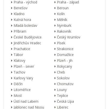
Praha - východ
Praha - západ
Benešov
Beroun
Kladno
Kolín
Kutná hora
Mělník
Mladá boleslav
Nymburk
Příbram
Rakovník
České Budějovice
Český Krumlov
Jindřichův Hradec
Písek
Prachatice
Strakonice
Tábor
Domažlice
Klatovy
Plzeň - jih
Plzeň - sever
Rokycany
Tachov
Cheb
Karlovy Vary
Sokolov
Děčín
Chomutov
Litoměřice
Louny
Most
Teplice
Ústí nad Labem
Česká Lípa
Jablonec nad Nisou
Liberec