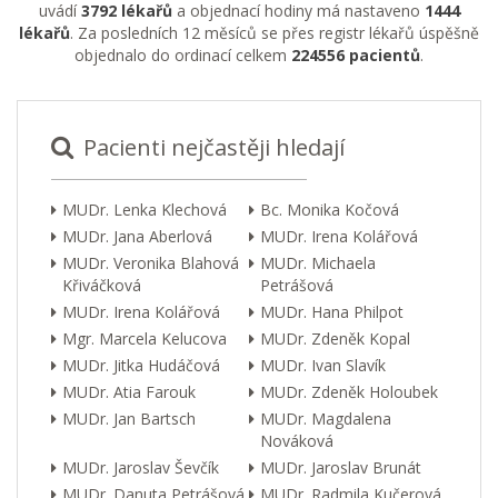
uvádí
3792 lékařů
a objednací hodiny má nastaveno
1444
lékařů
. Za posledních 12 měsíců se přes registr lékařů úspěšně
objednalo do ordinací celkem
224556 pacientů
.
Pacienti nejčastěji hledají
MUDr. Lenka Klechová
Bc. Monika Kočová
MUDr. Jana Aberlová
MUDr. Irena Kolářová
MUDr. Veronika Blahová
MUDr. Michaela
Křiváčková
Petrášová
MUDr. Irena Kolářová
MUDr. Hana Philpot
Mgr. Marcela Kelucova
MUDr. Zdeněk Kopal
MUDr. Jitka Hudáčová
MUDr. Ivan Slavík
MUDr. Atia Farouk
MUDr. Zdeněk Holoubek
MUDr. Jan Bartsch
MUDr. Magdalena
Nováková
MUDr. Jaroslav Ševčík
MUDr. Jaroslav Brunát
MUDr. Danuta Petrášová
MUDr. Radmila Kučerová