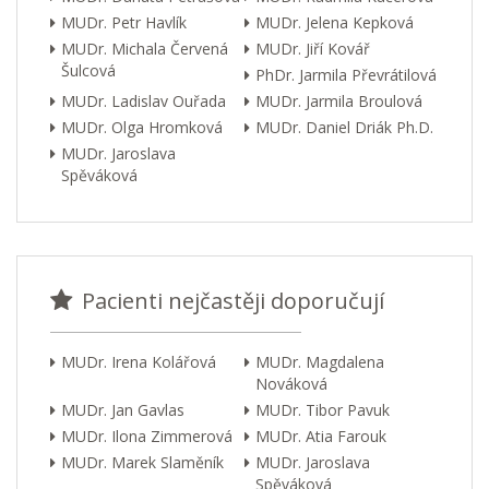
MUDr. Petr Havlík
MUDr. Jelena Kepková
MUDr. Michala Červená
MUDr. Jiří Kovář
Šulcová
PhDr. Jarmila Převrátilová
MUDr. Ladislav Ouřada
MUDr. Jarmila Broulová
MUDr. Olga Hromková
MUDr. Daniel Driák Ph.D.
MUDr. Jaroslava
Spěváková
Pacienti nejčastěji doporučují
MUDr. Irena Kolářová
MUDr. Magdalena
Nováková
MUDr. Jan Gavlas
MUDr. Tibor Pavuk
MUDr. Ilona Zimmerová
MUDr. Atia Farouk
MUDr. Marek Slaměník
MUDr. Jaroslava
Spěváková