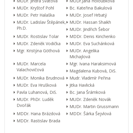
MUDr. Jindra Svátová
MUDr.Jana Holoubková
MUDr. Kryštof Pohl
Bc. Kateřina Bakulová
MUDr. Petr Halaška
MUDr. Josef Hrbatý
MUDr. Ladislav Štěpánek,
MUDr. Hassan Shaikh
Ph.D.
MUDr. Jindřich Šebor
MUDr. Rostislav Tolar
MDDr. Denis Kirichenko
MUDr. Zdeněk Vodička
MUDr. Eva Suchánková
Mgr. Kristýna Göthová
MUDr. Angelika
Michajlová
MUDr. Marcela
Mgr. Ivana Haraksimová
Valachovičová
Magdalena Kubová, DiS.
MUDr. Monika Brudnová
Mudr. Vladimír Peřina
MUDr. Eva Hrušková
Jitka Havlická
Pavla Luhanová, DiS.
Bc. Jana Šrámková
MUDr. PhDr. Luděk
MUDr. Zdeněk Novák
Dvořák
MUDr. Martin Grussmann
MDDr. Hana Brázdová
MDDr. Šárka Šejvlová
MDDr. Rastislav Brada