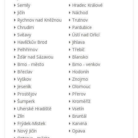
Semily
Hradec Králové
Jičín
Náchod
Rychnov nad Kněžnou
Trutnov
Chrudim
Pardubice
Svitavy
Ústí nad Orlicí
Havlíčkův Brod
Jihlava
Pelhřimov
Třebíč
Žďár nad Sázavou
Blansko
Brno - město
Brno - venkov
Břeclav
Hodonín
Vyškov
Znojmo
Jeseník
Olomouc
Prostějov
Přerov
Šumperk
Kroměříž
Uherské Hradiště
Vsetín
Zlín
Bruntál
Frýdek-Místek
Karviná
Nový Jičín
Opava