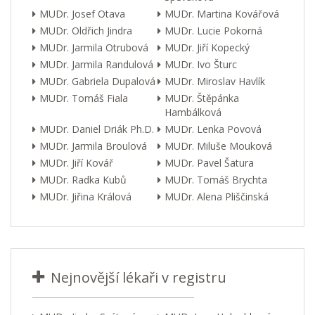
MUDr. Josef Otava
MUDr. Martina Kovářová
MUDr. Oldřich Jindra
MUDr. Lucie Pokorná
MUDr. Jarmila Otrubová
MUDr. Jiří Kopecký
MUDr. Jarmila Randulová
MUDr. Ivo Šturc
MUDr. Gabriela Dupalová
MUDr. Miroslav Havlík
MUDr. Tomáš Fiala
MUDr. Štěpánka
Hambálková
MUDr. Daniel Driák Ph.D.
MUDr. Lenka Povová
MUDr. Jarmila Broulová
MUDr. Miluše Mouková
MUDr. Jiří Kovář
MUDr. Pavel Šatura
MUDr. Radka Kubů
MUDr. Tomáš Brychta
MUDr. Jiřina Králová
MUDr. Alena Pliščinská
Nejnovější lékaři v registru