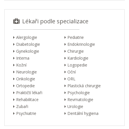
Lékaři podle specializace
Alergologie
Pediatrie
Diabetologie
Endokrinologie
Gynekologie
Chirurgie
Interna
Kardiologie
Kožní
Logopedie
Neurologie
Oční
Onkologie
ORL
Ortopedie
Plastická chirurgie
Praktičtí lékaři
Psychologie
Rehabilitace
Revmatologie
Zubaři
Urologie
Psychiatrie
Dentální hygiena