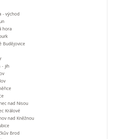
a - východ
un
á hora
urk
é Budějovice
r
 - jih
ov
lov
měřice
ce
onec nad Nisou
ec Králové
nov nad Kněžnou
ubice
íčkův Brod