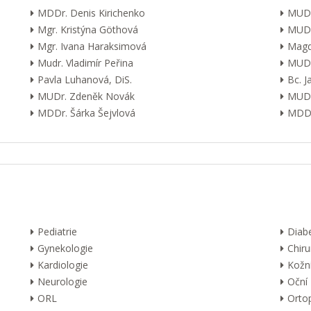
MDDr. Denis Kirichenko
MUDr
Mgr. Kristýna Göthová
MUDr
Mgr. Ivana Haraksimová
Magd
Mudr. Vladimír Peřina
MUDr
Pavla Luhanová, DiS.
Bc. 
MUDr. Zdeněk Novák
MUDr
MDDr. Šárka Šejvlová
MDDr
Pediatrie
Diab
Gynekologie
Chiru
Kardiologie
Kožn
Neurologie
Oční
ORL
Orto