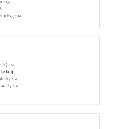
hologie
ři
lní hygiena
eský kraj
ký kraj
bický kraj
oucký kraj