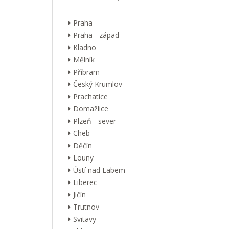
Praha
Praha - západ
Kladno
Mělník
Příbram
Český Krumlov
Prachatice
Domažlice
Plzeň - sever
Cheb
Děčín
Louny
Ústí nad Labem
Liberec
Jičín
Trutnov
Svitavy