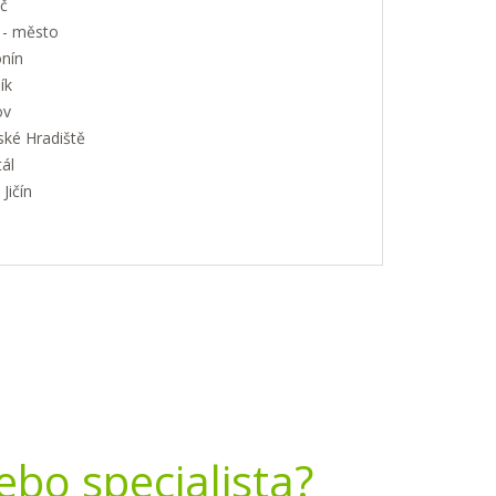
č
 - město
nín
ík
ov
ské Hradiště
ál
Jičín
nebo specialista?