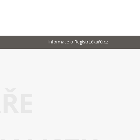
Informace o RegistrLékařů.cz
AŘE