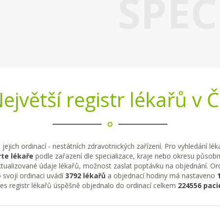
SPEC
ejvětší registr lékařů v 
 jejich ordinací - nestátních zdravotnických zařízení. Pro vyhledání lé
te lékaře
podle zařazení dle specializace, kraje nebo okresu působno
tualizované údaje lékařů, možnost zaslat poptávku na objednání. Ordi
 svojí ordinaci uvádí
3792 lékařů
a objednací hodiny má nastaveno
řes registr lékařů úspěšně objednalo do ordinací celkem
224556 paci