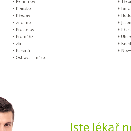
Pelhřimov
Třebí
Blansko
Brno
Břeclav
Hodo
Znojmo
Jesen
Prostějov
Přer
Kroměříž
Uher
Zlín
Brunt
Karviná
Nový 
Ostrava - město
Jste lékař 