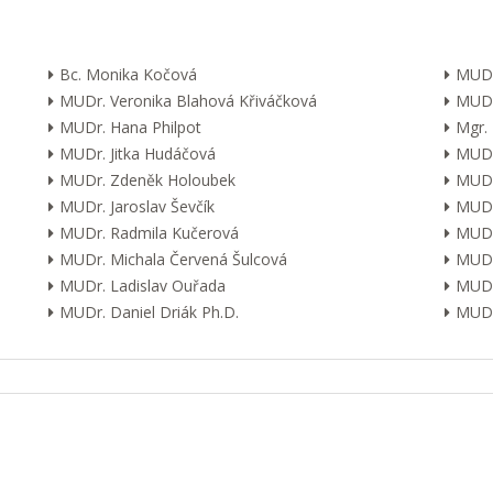
Bc. Monika Kočová
MUDr
MUDr. Veronika Blahová Křiváčková
MUDr
MUDr. Hana Philpot
Mgr.
MUDr. Jitka Hudáčová
MUDr.
MUDr. Zdeněk Holoubek
MUDr
MUDr. Jaroslav Ševčík
MUDr
MUDr. Radmila Kučerová
MUDr.
MUDr. Michala Červená Šulcová
MUDr.
MUDr. Ladislav Ouřada
MUDr
MUDr. Daniel Driák Ph.D.
MUDr