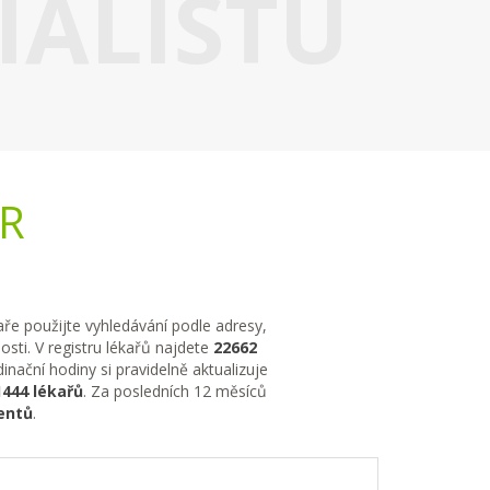
IALISTU
ČR
kaře použijte vyhledávání podle adresy,
sti. V registru lékařů najdete
22662
nační hodiny si pravidelně aktualizuje
1444 lékařů
. Za posledních 12 měsíců
entů
.