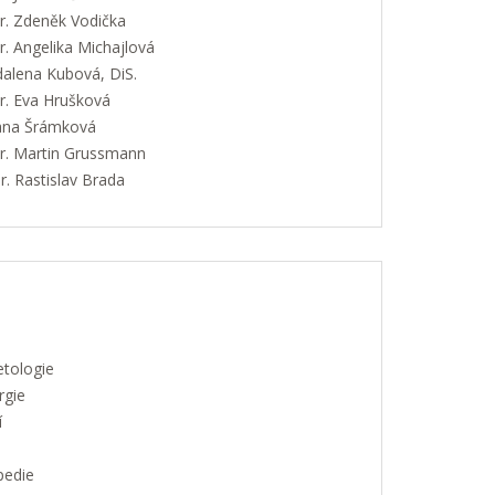
. Zdeněk Vodička
. Angelika Michajlová
alena Kubová, DiS.
. Eva Hrušková
Jana Šrámková
. Martin Grussmann
. Rastislav Brada
etologie
rgie
í
pedie