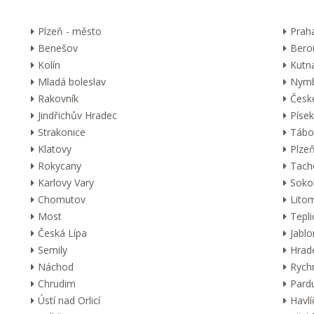
Plzeň - město
Prah
Benešov
Bero
Kolín
Kutn
Mladá boleslav
Nymb
Rakovník
Česk
Jindřichův Hradec
Písek
Strakonice
Tábo
Klatovy
Plzeň
Rokycany
Tach
Karlovy Vary
Soko
Chomutov
Lito
Most
Tepli
Česká Lípa
Jabl
Semily
Hrad
Náchod
Rych
Chrudim
Pard
Ústí nad Orlicí
Havl