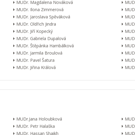
MUDr. Magdalena Nováková
MUDr
MUDr. Ilona Zimmerová
MUDr
MUDr. Jaroslava Spěváková
MUDr
MUDr. Oldřich Jindra
MUDr
MUDr. Jiří Kopecký
MUDr
MUDr. Gabriela Dupalová
MUDr.
MUDr. Štěpánka Hambálková
MUDr.
MUDr. Jarmila Broulová
MUDr
MUDr. Pavel Šatura
MUDr
MUDr. Jiřina Králová
MUDr.
MUDr.Jana Holoubková
MUDr
MUDr. Petr Halaška
MUDr
MUDr. Hassan Shaikh
MUDr.