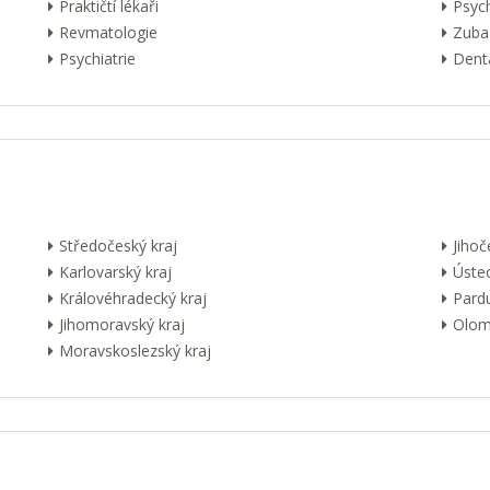
Praktičtí lékaři
Psyc
Revmatologie
Zuba
Psychiatrie
Dentá
Středočeský kraj
Jihoč
Karlovarský kraj
Ústec
Královéhradecký kraj
Pardu
Jihomoravský kraj
Olom
Moravskoslezský kraj