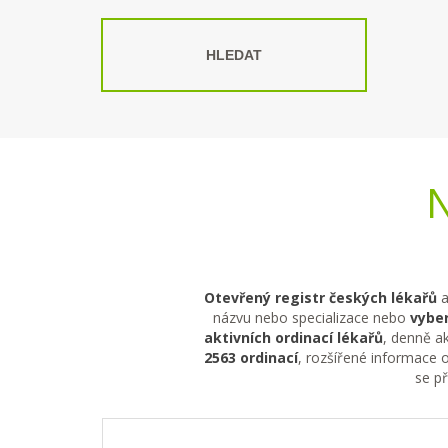
HLEDAT
N
Otevřený registr českých lékařů
a
názvu nebo specializace nebo
vyber
aktivních ordinací lékařů
, denně ak
2563 ordinací
, rozšířené informace o
se p