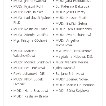
MUDr. Jindra Svátová
MUDr.Jana Holoubková
MUDr. Kryštof Pohl
Bc. Kateřina Bakulová
MUDr. Petr Halaška
MUDr. Josef Hrbatý
MUDr. Ladislav Štěpánek,
MUDr. Hassan Shaikh
Ph.D.
MUDr. Jindřich Šebor
MUDr. Rostislav Tolar
MDDr. Denis Kirichenko
MUDr. Zdeněk Vodička
MUDr. Eva Suchánková
Mgr. Kristýna Göthová
MUDr. Angelika
Michajlová
MUDr. Marcela
Mgr. Ivana Haraksimová
Valachovičová
Magdalena Kubová, DiS.
MUDr. Monika Brudnová
Mudr. Vladimír Peřina
MUDr. Eva Hrušková
Jitka Havlická
Pavla Luhanová, DiS.
Bc. Jana Šrámková
MUDr. PhDr. Luděk
MUDr. Zdeněk Novák
Dvořák
MUDr. Martin Grussmann
MDDr. Hana Brázdová
MDDr. Šárka Šejvlová
MDDr. Rastislav Brada