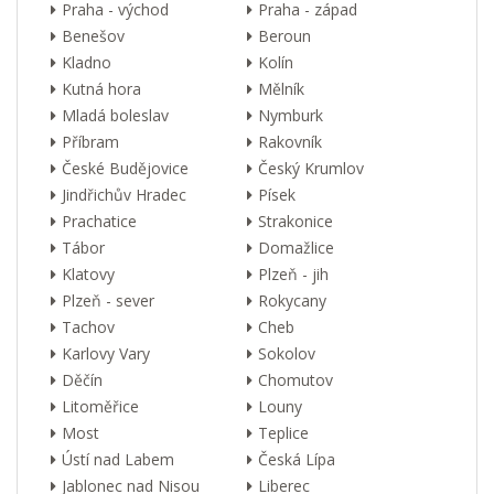
Praha - východ
Praha - západ
Benešov
Beroun
Kladno
Kolín
Kutná hora
Mělník
Mladá boleslav
Nymburk
Příbram
Rakovník
České Budějovice
Český Krumlov
Jindřichův Hradec
Písek
Prachatice
Strakonice
Tábor
Domažlice
Klatovy
Plzeň - jih
Plzeň - sever
Rokycany
Tachov
Cheb
Karlovy Vary
Sokolov
Děčín
Chomutov
Litoměřice
Louny
Most
Teplice
Ústí nad Labem
Česká Lípa
Jablonec nad Nisou
Liberec