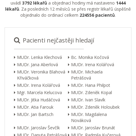
uvádí
3792 lékařů
a objednací hodiny má nastaveno
1444
lékařů
. Za posledních 12 měsíců se přes registr lékařů úspěšně
objednalo do ordinací celkem
224556 pacientů
.
Pacienti nejčastěji hledají
MUDr. Lenka Klechová
Bc. Monika Kočová
MUDr. Jana Aberlová
MUDr. Irena Kolářová
MUDr. Veronika Blahová
MUDr. Michaela
Křiváčková
Petrášová
MUDr. Irena Kolářová
MUDr. Hana Philpot
Mgr. Marcela Kelucova
MUDr. Zdeněk Kopal
MUDr. Jitka Hudáčová
MUDr. Ivan Slavík
MUDr. Atia Farouk
MUDr. Zdeněk Holoubek
MUDr. Jan Bartsch
MUDr. Magdalena
Nováková
MUDr. Jaroslav Ševčík
MUDr. Jaroslav Brunát
MUDr. Danuta Petrášová
MUDr. Radmila Kučerová