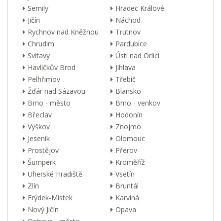
Semily
Hradec Králové
Jičín
Náchod
Rychnov nad Kněžnou
Trutnov
Chrudim
Pardubice
Svitavy
Ústí nad Orlicí
Havlíčkův Brod
Jihlava
Pelhřimov
Třebíč
Žďár nad Sázavou
Blansko
Brno - město
Brno - venkov
Břeclav
Hodonín
Vyškov
Znojmo
Jeseník
Olomouc
Prostějov
Přerov
Šumperk
Kroměříž
Uherské Hradiště
Vsetín
Zlín
Bruntál
Frýdek-Místek
Karviná
Nový Jičín
Opava