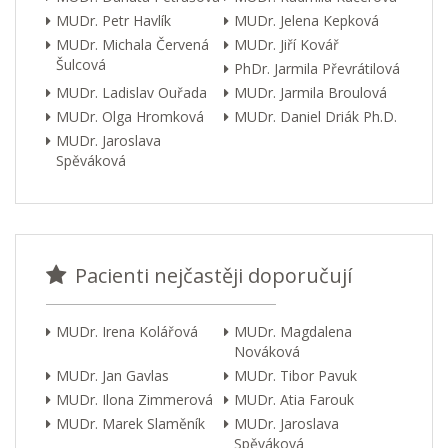
MUDr. Petr Havlík
MUDr. Jelena Kepková
MUDr. Michala Červená
MUDr. Jiří Kovář
Šulcová
PhDr. Jarmila Převrátilová
MUDr. Ladislav Ouřada
MUDr. Jarmila Broulová
MUDr. Olga Hromková
MUDr. Daniel Driák Ph.D.
MUDr. Jaroslava
Spěváková
Pacienti nejčastěji doporučují
MUDr. Irena Kolářová
MUDr. Magdalena
Nováková
MUDr. Jan Gavlas
MUDr. Tibor Pavuk
MUDr. Ilona Zimmerová
MUDr. Atia Farouk
MUDr. Marek Slaměník
MUDr. Jaroslava
Spěváková