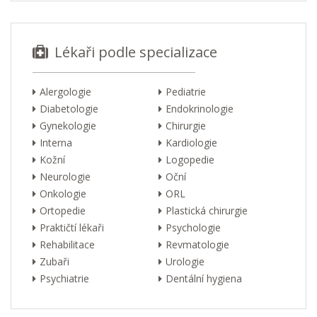
Lékaři podle specializace
Alergologie
Pediatrie
Diabetologie
Endokrinologie
Gynekologie
Chirurgie
Interna
Kardiologie
Kožní
Logopedie
Neurologie
Oční
Onkologie
ORL
Ortopedie
Plastická chirurgie
Praktičtí lékaři
Psychologie
Rehabilitace
Revmatologie
Zubaři
Urologie
Psychiatrie
Dentální hygiena