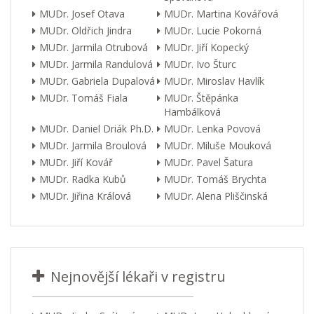
MUDr. Josef Otava
MUDr. Martina Kovářová
MUDr. Oldřich Jindra
MUDr. Lucie Pokorná
MUDr. Jarmila Otrubová
MUDr. Jiří Kopecký
MUDr. Jarmila Randulová
MUDr. Ivo Šturc
MUDr. Gabriela Dupalová
MUDr. Miroslav Havlík
MUDr. Tomáš Fiala
MUDr. Štěpánka
Hambálková
MUDr. Daniel Driák Ph.D.
MUDr. Lenka Povová
MUDr. Jarmila Broulová
MUDr. Miluše Mouková
MUDr. Jiří Kovář
MUDr. Pavel Šatura
MUDr. Radka Kubů
MUDr. Tomáš Brychta
MUDr. Jiřina Králová
MUDr. Alena Pliščinská
Nejnovější lékaři v registru