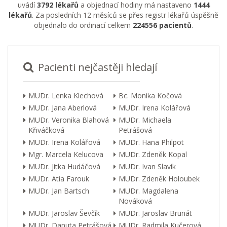
uvádí
3792 lékařů
a objednací hodiny má nastaveno
1444
lékařů
. Za posledních 12 měsíců se přes registr lékařů úspěšně
objednalo do ordinací celkem
224556 pacientů
.
Pacienti nejčastěji hledají
MUDr. Lenka Klechová
Bc. Monika Kočová
MUDr. Jana Aberlová
MUDr. Irena Kolářová
MUDr. Veronika Blahová
MUDr. Michaela
Křiváčková
Petrášová
MUDr. Irena Kolářová
MUDr. Hana Philpot
Mgr. Marcela Kelucova
MUDr. Zdeněk Kopal
MUDr. Jitka Hudáčová
MUDr. Ivan Slavík
MUDr. Atia Farouk
MUDr. Zdeněk Holoubek
MUDr. Jan Bartsch
MUDr. Magdalena
Nováková
MUDr. Jaroslav Ševčík
MUDr. Jaroslav Brunát
MUDr. Danuta Petrášová
MUDr. Radmila Kučerová