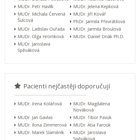
MUDr. Petr Havlík
MUDr. Jelena Kepková
MUDr. Michala Červená
MUDr. Jiří Kovář
Šulcová
PhDr. Jarmila Převrátilová
MUDr. Ladislav Ouřada
MUDr. Jarmila Broulová
MUDr. Olga Hromková
MUDr. Daniel Driák Ph.D.
MUDr. Jaroslava
Spěváková
Pacienti nejčastěji doporučují
MUDr. Irena Kolářová
MUDr. Magdalena
Nováková
MUDr. Jan Gavlas
MUDr. Tibor Pavuk
MUDr. Ilona Zimmerová
MUDr. Atia Farouk
MUDr. Marek Slaměník
MUDr. Jaroslava
Spěváková