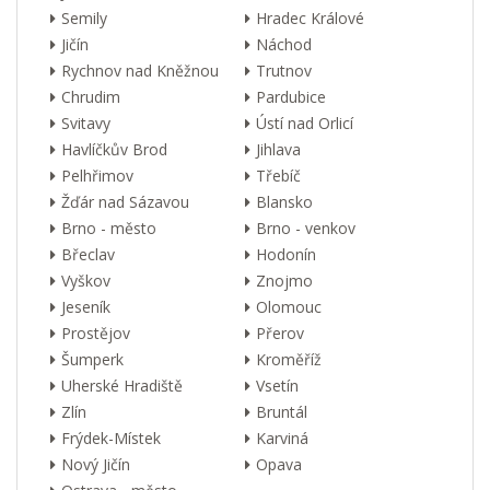
Semily
Hradec Králové
Jičín
Náchod
Rychnov nad Kněžnou
Trutnov
Chrudim
Pardubice
Svitavy
Ústí nad Orlicí
Havlíčkův Brod
Jihlava
Pelhřimov
Třebíč
Žďár nad Sázavou
Blansko
Brno - město
Brno - venkov
Břeclav
Hodonín
Vyškov
Znojmo
Jeseník
Olomouc
Prostějov
Přerov
Šumperk
Kroměříž
Uherské Hradiště
Vsetín
Zlín
Bruntál
Frýdek-Místek
Karviná
Nový Jičín
Opava