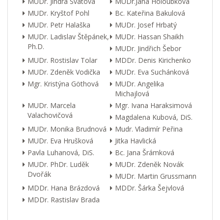
MUDr. Jindra Svátová
MUDr.Jana Holoubková
MUDr. Kryštof Pohl
Bc. Kateřina Bakulová
MUDr. Petr Halaška
MUDr. Josef Hrbatý
MUDr. Ladislav Štěpánek,
MUDr. Hassan Shaikh
Ph.D.
MUDr. Jindřich Šebor
MUDr. Rostislav Tolar
MDDr. Denis Kirichenko
MUDr. Zdeněk Vodička
MUDr. Eva Suchánková
Mgr. Kristýna Göthová
MUDr. Angelika
Michajlová
MUDr. Marcela
Mgr. Ivana Haraksimová
Valachovičová
Magdalena Kubová, DiS.
MUDr. Monika Brudnová
Mudr. Vladimír Peřina
MUDr. Eva Hrušková
Jitka Havlická
Pavla Luhanová, DiS.
Bc. Jana Šrámková
MUDr. PhDr. Luděk
MUDr. Zdeněk Novák
Dvořák
MUDr. Martin Grussmann
MDDr. Hana Brázdová
MDDr. Šárka Šejvlová
MDDr. Rastislav Brada