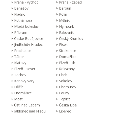
Praha - východ
Praha - západ
Benešov
Beroun
Kladno
Kolín
Kutná hora
Mělník
Mladá boleslav
Nymburk
Příbram
Rakovník
České Budějovice
Český Krumlov
Jindřichův Hradec
Písek
Prachatice
Strakonice
Tábor
Domažlice
Klatovy
Plzeň - jih
Plzeň - sever
Rokycany
Tachov
Cheb
Karlovy Vary
Sokolov
Děčín
Chomutov
Litoměřice
Louny
Most
Teplice
Ústí nad Labem
Česká Lípa
Jablonec nad Nisou
Liberec