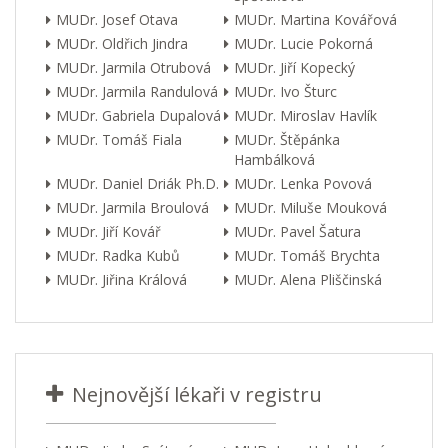
MUDr. Josef Otava
MUDr. Martina Kovářová
MUDr. Oldřich Jindra
MUDr. Lucie Pokorná
MUDr. Jarmila Otrubová
MUDr. Jiří Kopecký
MUDr. Jarmila Randulová
MUDr. Ivo Šturc
MUDr. Gabriela Dupalová
MUDr. Miroslav Havlík
MUDr. Tomáš Fiala
MUDr. Štěpánka
Hambálková
MUDr. Daniel Driák Ph.D.
MUDr. Lenka Povová
MUDr. Jarmila Broulová
MUDr. Miluše Mouková
MUDr. Jiří Kovář
MUDr. Pavel Šatura
MUDr. Radka Kubů
MUDr. Tomáš Brychta
MUDr. Jiřina Králová
MUDr. Alena Pliščinská
Nejnovější lékaři v registru