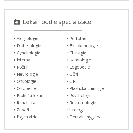
Lékaři podle specializace
Alergologie
Pediatrie
Diabetologie
Endokrinologie
Gynekologie
Chirurgie
Interna
Kardiologie
Kožní
Logopedie
Neurologie
Oční
Onkologie
ORL
Ortopedie
Plastická chirurgie
Praktičtí lékaři
Psychologie
Rehabilitace
Revmatologie
Zubaři
Urologie
Psychiatrie
Dentální hygiena