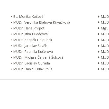
Bc. Monika Kočová
MUDr
MUDr. Veronika Blahová Křiváčková
MUDr
MUDr. Hana Philpot
Mgr.
MUDr. Jitka Hudáčová
MUDr.
MUDr. Zdeněk Holoubek
MUDr
MUDr. Jaroslav Ševčík
MUDr
MUDr. Radmila Kučerová
MUDr.
MUDr. Michala Červená Šulcová
MUDr.
MUDr. Ladislav Ouřada
MUDr
MUDr. Daniel Driák Ph.D.
MUDr