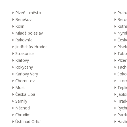
Plzeň - město
Prah
Benešov
Bero
Kolín
Kutn
Mladá boleslav
Nymb
Rakovník
Česk
Jindřichův Hradec
Písek
Strakonice
Tábo
Klatovy
Plzeň
Rokycany
Tach
Karlovy Vary
Soko
Chomutov
Lito
Most
Tepli
Česká Lípa
Jabl
Semily
Hrad
Náchod
Rych
Chrudim
Pard
Ústí nad Orlicí
Havl