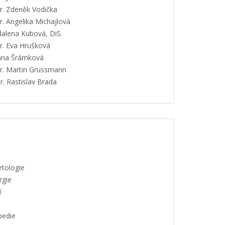
. Zdeněk Vodička
. Angelika Michajlová
alena Kubová, DiS.
. Eva Hrušková
Jana Šrámková
. Martin Grussmann
. Rastislav Brada
etologie
rgie
í
pedie