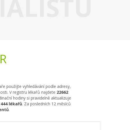
IALISTU
ČR
kaře použijte vyhledávání podle adresy,
sti. V registru lékařů najdete
22662
nační hodiny si pravidelně aktualizuje
1444 lékařů
. Za posledních 12 měsíců
entů
.