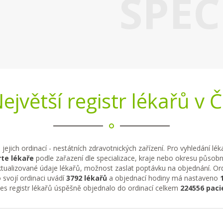
SPEC
ejvětší registr lékařů v 
 jejich ordinací - nestátních zdravotnických zařízení. Pro vyhledání lé
te lékaře
podle zařazení dle specializace, kraje nebo okresu působno
tualizované údaje lékařů, možnost zaslat poptávku na objednání. Ordi
 svojí ordinaci uvádí
3792 lékařů
a objednací hodiny má nastaveno
řes registr lékařů úspěšně objednalo do ordinací celkem
224556 paci