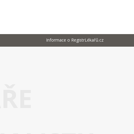
Informace o RegistrLékařů.cz
AŘE