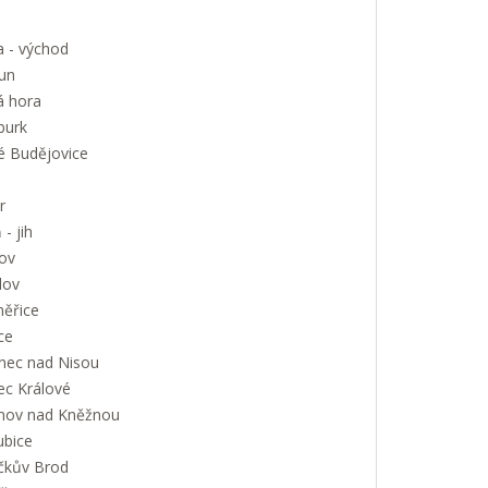
a - východ
un
á hora
urk
é Budějovice
r
 - jih
ov
lov
měřice
ce
onec nad Nisou
ec Králové
nov nad Kněžnou
ubice
íčkův Brod