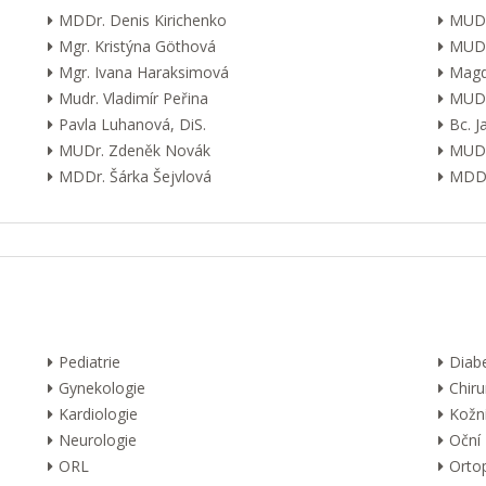
MDDr. Denis Kirichenko
MUDr
Mgr. Kristýna Göthová
MUDr
Mgr. Ivana Haraksimová
Magd
Mudr. Vladimír Peřina
MUDr
Pavla Luhanová, DiS.
Bc. 
MUDr. Zdeněk Novák
MUDr
MDDr. Šárka Šejvlová
MDDr
Pediatrie
Diab
Gynekologie
Chiru
Kardiologie
Kožn
Neurologie
Oční
ORL
Orto