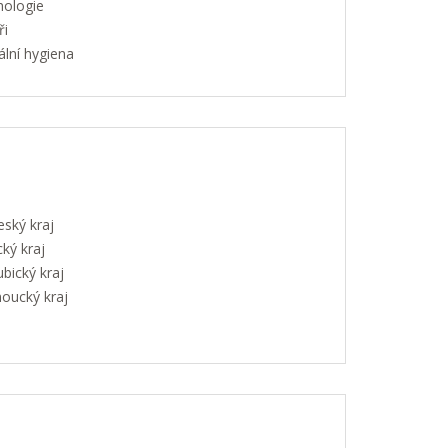
hologie
ři
lní hygiena
eský kraj
ký kraj
bický kraj
oucký kraj