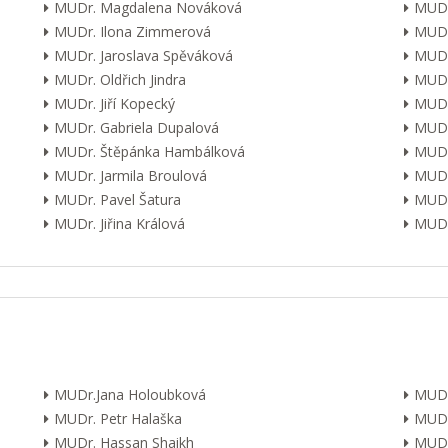
MUDr. Magdalena Nováková
MUDr
MUDr. Ilona Zimmerová
MUDr
MUDr. Jaroslava Spěváková
MUDr
MUDr. Oldřich Jindra
MUDr
MUDr. Jiří Kopecký
MUDr
MUDr. Gabriela Dupalová
MUDr.
MUDr. Štěpánka Hambálková
MUDr.
MUDr. Jarmila Broulová
MUDr
MUDr. Pavel Šatura
MUDr
MUDr. Jiřina Králová
MUDr.
MUDr.Jana Holoubková
MUDr
MUDr. Petr Halaška
MUDr
MUDr. Hassan Shaikh
MUDr.