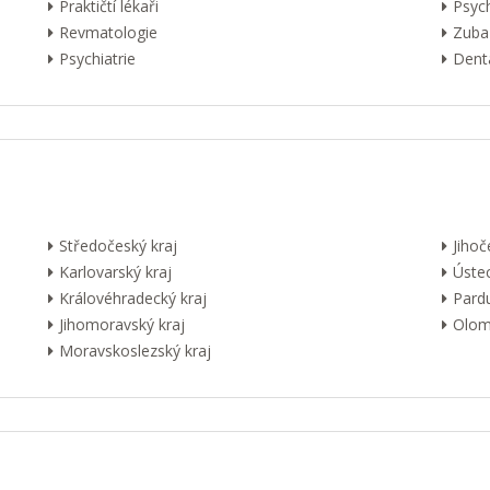
Praktičtí lékaři
Psyc
Revmatologie
Zuba
Psychiatrie
Dentá
Středočeský kraj
Jihoč
Karlovarský kraj
Ústec
Královéhradecký kraj
Pardu
Jihomoravský kraj
Olom
Moravskoslezský kraj