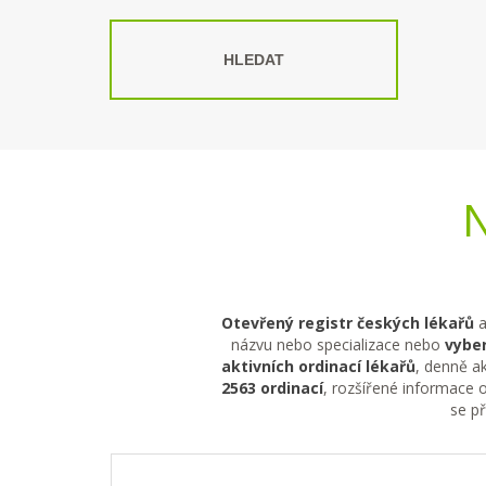
HLEDAT
N
Otevřený registr českých lékařů
a
názvu nebo specializace nebo
vyber
aktivních ordinací lékařů
, denně ak
2563 ordinací
, rozšířené informace o
se p