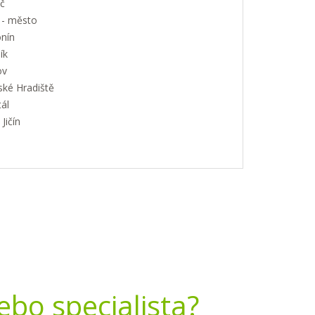
č
 - město
nín
ík
ov
ské Hradiště
ál
Jičín
nebo specialista?