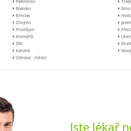
Pelhřimov
Třebí
Blansko
Brno
Břeclav
Hodo
Znojmo
Jesen
Prostějov
Přer
Kroměříž
Uher
Zlín
Brunt
Karviná
Nový 
Ostrava - město
Jste lékař 