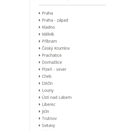
Praha
Praha - západ
Kladno
Mělník
Příbram
Český Krumlov
Prachatice
Domažlice
Plzeň - sever
Cheb
Děčín
Louny
Ústí nad Labem
Liberec
Jičín
Trutnov
Svitavy