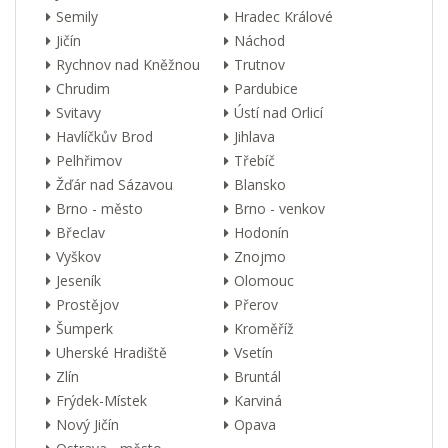
Semily
Hradec Králové
Jičín
Náchod
Rychnov nad Kněžnou
Trutnov
Chrudim
Pardubice
Svitavy
Ústí nad Orlicí
Havlíčkův Brod
Jihlava
Pelhřimov
Třebíč
Žďár nad Sázavou
Blansko
Brno - město
Brno - venkov
Břeclav
Hodonín
Vyškov
Znojmo
Jeseník
Olomouc
Prostějov
Přerov
Šumperk
Kroměříž
Uherské Hradiště
Vsetín
Zlín
Bruntál
Frýdek-Místek
Karviná
Nový Jičín
Opava