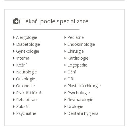
Lékaři podle specializace
Alergologie
Pediatrie
Diabetologie
Endokrinologie
Gynekologie
Chirurgie
Interna
Kardiologie
Kožní
Logopedie
Neurologie
Oční
Onkologie
ORL
Ortopedie
Plastická chirurgie
Praktičtí lékaři
Psychologie
Rehabilitace
Revmatologie
Zubaři
Urologie
Psychiatrie
Dentální hygiena