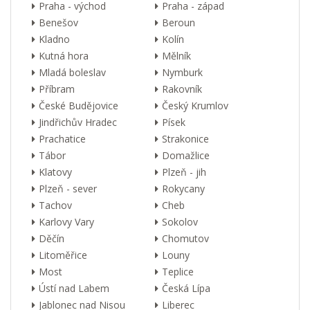
Praha - východ
Praha - západ
Benešov
Beroun
Kladno
Kolín
Kutná hora
Mělník
Mladá boleslav
Nymburk
Příbram
Rakovník
České Budějovice
Český Krumlov
Jindřichův Hradec
Písek
Prachatice
Strakonice
Tábor
Domažlice
Klatovy
Plzeň - jih
Plzeň - sever
Rokycany
Tachov
Cheb
Karlovy Vary
Sokolov
Děčín
Chomutov
Litoměřice
Louny
Most
Teplice
Ústí nad Labem
Česká Lípa
Jablonec nad Nisou
Liberec