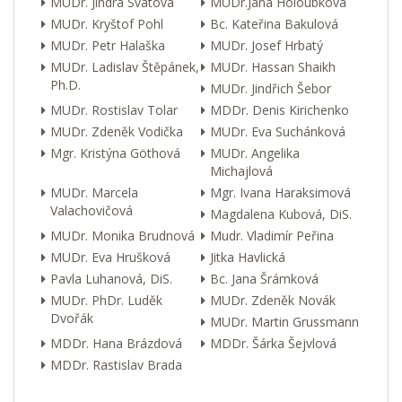
MUDr. Jindra Svátová
MUDr.Jana Holoubková
MUDr. Kryštof Pohl
Bc. Kateřina Bakulová
MUDr. Petr Halaška
MUDr. Josef Hrbatý
MUDr. Ladislav Štěpánek,
MUDr. Hassan Shaikh
Ph.D.
MUDr. Jindřich Šebor
MUDr. Rostislav Tolar
MDDr. Denis Kirichenko
MUDr. Zdeněk Vodička
MUDr. Eva Suchánková
Mgr. Kristýna Göthová
MUDr. Angelika
Michajlová
MUDr. Marcela
Mgr. Ivana Haraksimová
Valachovičová
Magdalena Kubová, DiS.
MUDr. Monika Brudnová
Mudr. Vladimír Peřina
MUDr. Eva Hrušková
Jitka Havlická
Pavla Luhanová, DiS.
Bc. Jana Šrámková
MUDr. PhDr. Luděk
MUDr. Zdeněk Novák
Dvořák
MUDr. Martin Grussmann
MDDr. Hana Brázdová
MDDr. Šárka Šejvlová
MDDr. Rastislav Brada