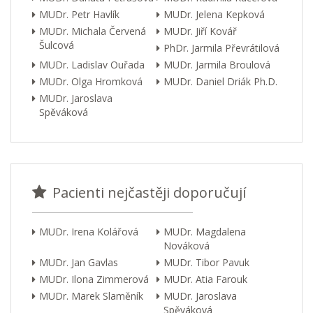
MUDr. Petr Havlík
MUDr. Jelena Kepková
MUDr. Michala Červená
MUDr. Jiří Kovář
Šulcová
PhDr. Jarmila Převrátilová
MUDr. Ladislav Ouřada
MUDr. Jarmila Broulová
MUDr. Olga Hromková
MUDr. Daniel Driák Ph.D.
MUDr. Jaroslava
Spěváková
Pacienti nejčastěji doporučují
MUDr. Irena Kolářová
MUDr. Magdalena
Nováková
MUDr. Jan Gavlas
MUDr. Tibor Pavuk
MUDr. Ilona Zimmerová
MUDr. Atia Farouk
MUDr. Marek Slaměník
MUDr. Jaroslava
Spěváková