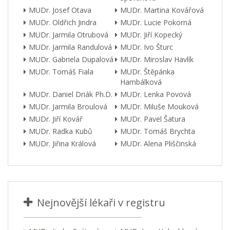
MUDr. Josef Otava
MUDr. Martina Kovářová
MUDr. Oldřich Jindra
MUDr. Lucie Pokorná
MUDr. Jarmila Otrubová
MUDr. Jiří Kopecký
MUDr. Jarmila Randulová
MUDr. Ivo Šturc
MUDr. Gabriela Dupalová
MUDr. Miroslav Havlík
MUDr. Tomáš Fiala
MUDr. Štěpánka
Hambálková
MUDr. Daniel Driák Ph.D.
MUDr. Lenka Povová
MUDr. Jarmila Broulová
MUDr. Miluše Mouková
MUDr. Jiří Kovář
MUDr. Pavel Šatura
MUDr. Radka Kubů
MUDr. Tomáš Brychta
MUDr. Jiřina Králová
MUDr. Alena Pliščinská
Nejnovější lékaři v registru