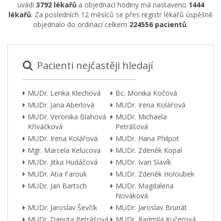
uvádí
3792 lékařů
a objednací hodiny má nastaveno
1444
lékařů
. Za posledních 12 měsíců se přes registr lékařů úspěšně
objednalo do ordinací celkem
224556 pacientů
.
Pacienti nejčastěji hledají
MUDr. Lenka Klechová
Bc. Monika Kočová
MUDr. Jana Aberlová
MUDr. Irena Kolářová
MUDr. Veronika Blahová
MUDr. Michaela
Křiváčková
Petrášová
MUDr. Irena Kolářová
MUDr. Hana Philpot
Mgr. Marcela Kelucova
MUDr. Zdeněk Kopal
MUDr. Jitka Hudáčová
MUDr. Ivan Slavík
MUDr. Atia Farouk
MUDr. Zdeněk Holoubek
MUDr. Jan Bartsch
MUDr. Magdalena
Nováková
MUDr. Jaroslav Ševčík
MUDr. Jaroslav Brunát
MUDr. Danuta Petrášová
MUDr. Radmila Kučerová