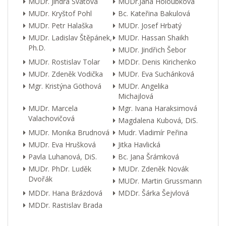
MUDr. Jindra Svátová
MUDr.Jana Holoubková
MUDr. Kryštof Pohl
Bc. Kateřina Bakulová
MUDr. Petr Halaška
MUDr. Josef Hrbatý
MUDr. Ladislav Štěpánek,
MUDr. Hassan Shaikh
Ph.D.
MUDr. Jindřich Šebor
MUDr. Rostislav Tolar
MDDr. Denis Kirichenko
MUDr. Zdeněk Vodička
MUDr. Eva Suchánková
Mgr. Kristýna Göthová
MUDr. Angelika
Michajlová
MUDr. Marcela
Mgr. Ivana Haraksimová
Valachovičová
Magdalena Kubová, DiS.
MUDr. Monika Brudnová
Mudr. Vladimír Peřina
MUDr. Eva Hrušková
Jitka Havlická
Pavla Luhanová, DiS.
Bc. Jana Šrámková
MUDr. PhDr. Luděk
MUDr. Zdeněk Novák
Dvořák
MUDr. Martin Grussmann
MDDr. Hana Brázdová
MDDr. Šárka Šejvlová
MDDr. Rastislav Brada