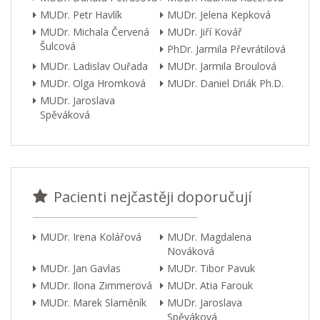
MUDr. Petr Havlík
MUDr. Jelena Kepková
MUDr. Michala Červená
MUDr. Jiří Kovář
Šulcová
PhDr. Jarmila Převrátilová
MUDr. Ladislav Ouřada
MUDr. Jarmila Broulová
MUDr. Olga Hromková
MUDr. Daniel Driák Ph.D.
MUDr. Jaroslava
Spěváková
Pacienti nejčastěji doporučují
MUDr. Irena Kolářová
MUDr. Magdalena
Nováková
MUDr. Jan Gavlas
MUDr. Tibor Pavuk
MUDr. Ilona Zimmerová
MUDr. Atia Farouk
MUDr. Marek Slaměník
MUDr. Jaroslava
Spěváková