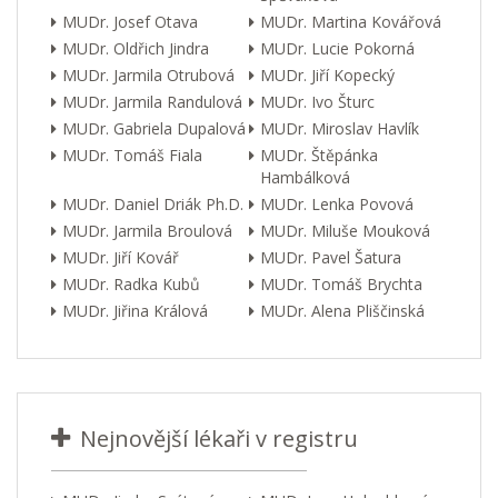
MUDr. Josef Otava
MUDr. Martina Kovářová
MUDr. Oldřich Jindra
MUDr. Lucie Pokorná
MUDr. Jarmila Otrubová
MUDr. Jiří Kopecký
MUDr. Jarmila Randulová
MUDr. Ivo Šturc
MUDr. Gabriela Dupalová
MUDr. Miroslav Havlík
MUDr. Tomáš Fiala
MUDr. Štěpánka
Hambálková
MUDr. Daniel Driák Ph.D.
MUDr. Lenka Povová
MUDr. Jarmila Broulová
MUDr. Miluše Mouková
MUDr. Jiří Kovář
MUDr. Pavel Šatura
MUDr. Radka Kubů
MUDr. Tomáš Brychta
MUDr. Jiřina Králová
MUDr. Alena Pliščinská
Nejnovější lékaři v registru