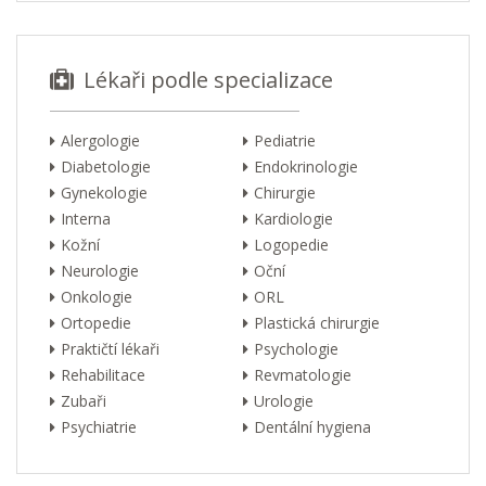
Lékaři podle specializace
Alergologie
Pediatrie
Diabetologie
Endokrinologie
Gynekologie
Chirurgie
Interna
Kardiologie
Kožní
Logopedie
Neurologie
Oční
Onkologie
ORL
Ortopedie
Plastická chirurgie
Praktičtí lékaři
Psychologie
Rehabilitace
Revmatologie
Zubaři
Urologie
Psychiatrie
Dentální hygiena