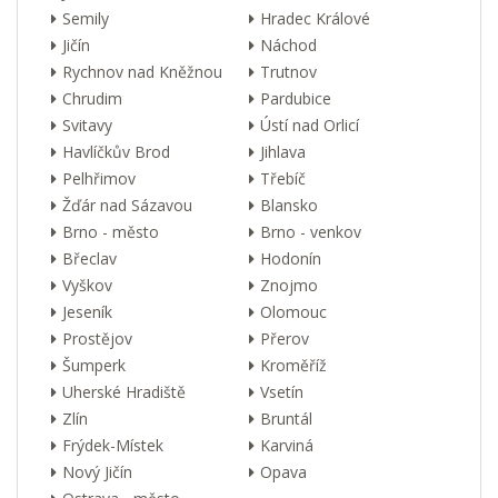
Semily
Hradec Králové
Jičín
Náchod
Rychnov nad Kněžnou
Trutnov
Chrudim
Pardubice
Svitavy
Ústí nad Orlicí
Havlíčkův Brod
Jihlava
Pelhřimov
Třebíč
Žďár nad Sázavou
Blansko
Brno - město
Brno - venkov
Břeclav
Hodonín
Vyškov
Znojmo
Jeseník
Olomouc
Prostějov
Přerov
Šumperk
Kroměříž
Uherské Hradiště
Vsetín
Zlín
Bruntál
Frýdek-Místek
Karviná
Nový Jičín
Opava