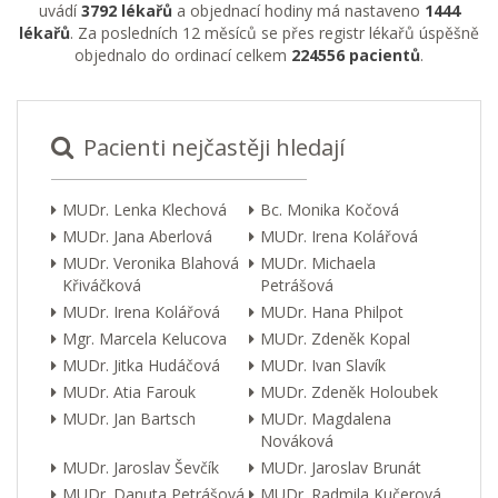
uvádí
3792 lékařů
a objednací hodiny má nastaveno
1444
lékařů
. Za posledních 12 měsíců se přes registr lékařů úspěšně
objednalo do ordinací celkem
224556 pacientů
.
Pacienti nejčastěji hledají
MUDr. Lenka Klechová
Bc. Monika Kočová
MUDr. Jana Aberlová
MUDr. Irena Kolářová
MUDr. Veronika Blahová
MUDr. Michaela
Křiváčková
Petrášová
MUDr. Irena Kolářová
MUDr. Hana Philpot
Mgr. Marcela Kelucova
MUDr. Zdeněk Kopal
MUDr. Jitka Hudáčová
MUDr. Ivan Slavík
MUDr. Atia Farouk
MUDr. Zdeněk Holoubek
MUDr. Jan Bartsch
MUDr. Magdalena
Nováková
MUDr. Jaroslav Ševčík
MUDr. Jaroslav Brunát
MUDr. Danuta Petrášová
MUDr. Radmila Kučerová