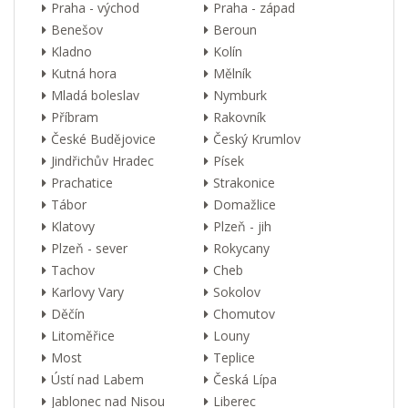
Praha - východ
Praha - západ
Benešov
Beroun
Kladno
Kolín
Kutná hora
Mělník
Mladá boleslav
Nymburk
Příbram
Rakovník
České Budějovice
Český Krumlov
Jindřichův Hradec
Písek
Prachatice
Strakonice
Tábor
Domažlice
Klatovy
Plzeň - jih
Plzeň - sever
Rokycany
Tachov
Cheb
Karlovy Vary
Sokolov
Děčín
Chomutov
Litoměřice
Louny
Most
Teplice
Ústí nad Labem
Česká Lípa
Jablonec nad Nisou
Liberec