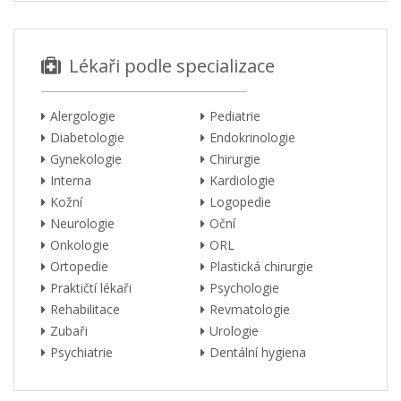
Lékaři podle specializace
Alergologie
Pediatrie
Diabetologie
Endokrinologie
Gynekologie
Chirurgie
Interna
Kardiologie
Kožní
Logopedie
Neurologie
Oční
Onkologie
ORL
Ortopedie
Plastická chirurgie
Praktičtí lékaři
Psychologie
Rehabilitace
Revmatologie
Zubaři
Urologie
Psychiatrie
Dentální hygiena