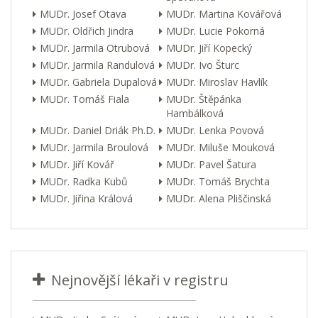
MUDr. Josef Otava
MUDr. Martina Kovářová
MUDr. Oldřich Jindra
MUDr. Lucie Pokorná
MUDr. Jarmila Otrubová
MUDr. Jiří Kopecký
MUDr. Jarmila Randulová
MUDr. Ivo Šturc
MUDr. Gabriela Dupalová
MUDr. Miroslav Havlík
MUDr. Tomáš Fiala
MUDr. Štěpánka
Hambálková
MUDr. Daniel Driák Ph.D.
MUDr. Lenka Povová
MUDr. Jarmila Broulová
MUDr. Miluše Mouková
MUDr. Jiří Kovář
MUDr. Pavel Šatura
MUDr. Radka Kubů
MUDr. Tomáš Brychta
MUDr. Jiřina Králová
MUDr. Alena Pliščinská
Nejnovější lékaři v registru