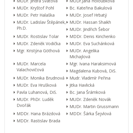
MUDr. Jindra Svátová
MUDr.Jana Holoubková
MUDr. Kryštof Pohl
Bc. Kateřina Bakulová
MUDr. Petr Halaška
MUDr. Josef Hrbatý
MUDr. Ladislav Štěpánek,
MUDr. Hassan Shaikh
Ph.D.
MUDr. Jindřich Šebor
MUDr. Rostislav Tolar
MDDr. Denis Kirichenko
MUDr. Zdeněk Vodička
MUDr. Eva Suchánková
Mgr. Kristýna Göthová
MUDr. Angelika
Michajlová
MUDr. Marcela
Mgr. Ivana Haraksimová
Valachovičová
Magdalena Kubová, DiS.
MUDr. Monika Brudnová
Mudr. Vladimír Peřina
MUDr. Eva Hrušková
Jitka Havlická
Pavla Luhanová, DiS.
Bc. Jana Šrámková
MUDr. PhDr. Luděk
MUDr. Zdeněk Novák
Dvořák
MUDr. Martin Grussmann
MDDr. Hana Brázdová
MDDr. Šárka Šejvlová
MDDr. Rastislav Brada