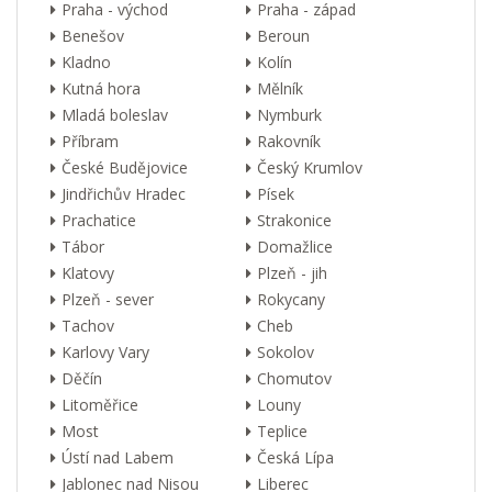
Praha - východ
Praha - západ
Benešov
Beroun
Kladno
Kolín
Kutná hora
Mělník
Mladá boleslav
Nymburk
Příbram
Rakovník
České Budějovice
Český Krumlov
Jindřichův Hradec
Písek
Prachatice
Strakonice
Tábor
Domažlice
Klatovy
Plzeň - jih
Plzeň - sever
Rokycany
Tachov
Cheb
Karlovy Vary
Sokolov
Děčín
Chomutov
Litoměřice
Louny
Most
Teplice
Ústí nad Labem
Česká Lípa
Jablonec nad Nisou
Liberec