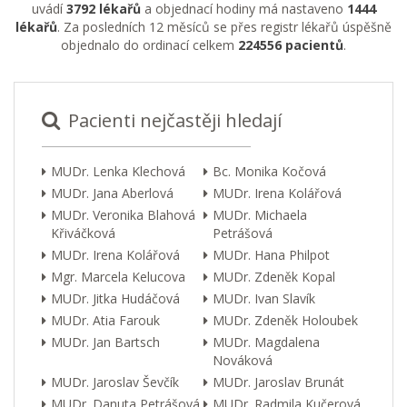
uvádí
3792 lékařů
a objednací hodiny má nastaveno
1444
lékařů
. Za posledních 12 měsíců se přes registr lékařů úspěšně
objednalo do ordinací celkem
224556 pacientů
.
Pacienti nejčastěji hledají
MUDr. Lenka Klechová
Bc. Monika Kočová
MUDr. Jana Aberlová
MUDr. Irena Kolářová
MUDr. Veronika Blahová
MUDr. Michaela
Křiváčková
Petrášová
MUDr. Irena Kolářová
MUDr. Hana Philpot
Mgr. Marcela Kelucova
MUDr. Zdeněk Kopal
MUDr. Jitka Hudáčová
MUDr. Ivan Slavík
MUDr. Atia Farouk
MUDr. Zdeněk Holoubek
MUDr. Jan Bartsch
MUDr. Magdalena
Nováková
MUDr. Jaroslav Ševčík
MUDr. Jaroslav Brunát
MUDr. Danuta Petrášová
MUDr. Radmila Kučerová