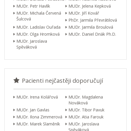
MUDr. Petr Havlík
MUDr. Jelena Kepková
MUDr. Michala Červená
MUDr. Jiří Kovář
Šulcová
PhDr. Jarmila Převrátilová
MUDr. Ladislav Ouřada
MUDr. Jarmila Broulová
MUDr. Olga Hromková
MUDr. Daniel Driák Ph.D.
MUDr. Jaroslava
Spěváková
Pacienti nejčastěji doporučují
MUDr. Irena Kolářová
MUDr. Magdalena
Nováková
MUDr. Jan Gavlas
MUDr. Tibor Pavuk
MUDr. Ilona Zimmerová
MUDr. Atia Farouk
MUDr. Marek Slaměník
MUDr. Jaroslava
Spěváková