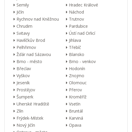
Semily
Hradec Králové
Jičín
Náchod
Rychnov nad Kněžnou
Trutnov
Chrudim
Pardubice
Svitavy
Ústí nad Orlicí
Havlíčkův Brod
Jihlava
Pelhřimov
Třebíč
Žďár nad Sázavou
Blansko
Brno - město
Brno - venkov
Břeclav
Hodonín
Vyškov
Znojmo
Jeseník
Olomouc
Prostějov
Přerov
Šumperk
Kroměříž
Uherské Hradiště
Vsetín
Zlín
Bruntál
Frýdek-Místek
Karviná
Nový Jičín
Opava