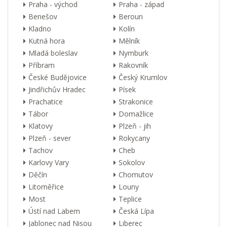
Praha - východ
Praha - západ
Benešov
Beroun
Kladno
Kolín
Kutná hora
Mělník
Mladá boleslav
Nymburk
Příbram
Rakovník
České Budějovice
Český Krumlov
Jindřichův Hradec
Písek
Prachatice
Strakonice
Tábor
Domažlice
Klatovy
Plzeň - jih
Plzeň - sever
Rokycany
Tachov
Cheb
Karlovy Vary
Sokolov
Děčín
Chomutov
Litoměřice
Louny
Most
Teplice
Ústí nad Labem
Česká Lípa
Jablonec nad Nisou
Liberec