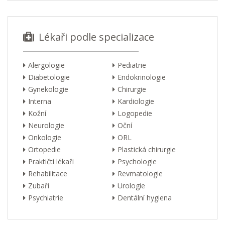
Lékaři podle specializace
Alergologie
Pediatrie
Diabetologie
Endokrinologie
Gynekologie
Chirurgie
Interna
Kardiologie
Kožní
Logopedie
Neurologie
Oční
Onkologie
ORL
Ortopedie
Plastická chirurgie
Praktičtí lékaři
Psychologie
Rehabilitace
Revmatologie
Zubaři
Urologie
Psychiatrie
Dentální hygiena