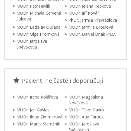
MUDr. Petr Havlík
MUDr. Jelena Kepková
MUDr. Michala Červená
MUDr. Jiří Kovář
Šulcová
PhDr. Jarmila Převrátilová
MUDr. Ladislav Ouřada
MUDr. Jarmila Broulová
MUDr. Olga Hromková
MUDr. Daniel Driák Ph.D.
MUDr. Jaroslava
Spěváková
Pacienti nejčastěji doporučují
MUDr. Irena Kolářová
MUDr. Magdalena
Nováková
MUDr. Jan Gavlas
MUDr. Tibor Pavuk
MUDr. Ilona Zimmerová
MUDr. Atia Farouk
MUDr. Marek Slaměník
MUDr. Jaroslava
Spěváková