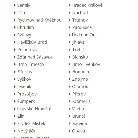
Semily
Hradec Králové
Jičín
Náchod
Rychnov nad Kněžnou
Trutnov
Chrudim
Pardubice
Svitavy
Ústí nad Orlicí
Havlíčkův Brod
Jihlava
Pelhřimov
Třebíč
Žďár nad Sázavou
Blansko
Brno - město
Brno - venkov
Břeclav
Hodonín
Vyškov
Znojmo
Jeseník
Olomouc
Prostějov
Přerov
Šumperk
Kroměříž
Uherské Hradiště
Vsetín
Zlín
Bruntál
Frýdek-Místek
Karviná
Nový Jičín
Opava