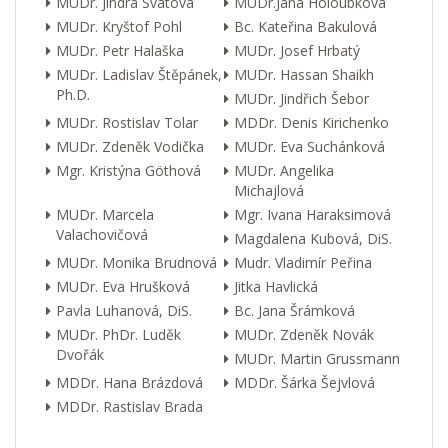
MUDr. Jindra Svátová
MUDr.Jana Holoubková
MUDr. Kryštof Pohl
Bc. Kateřina Bakulová
MUDr. Petr Halaška
MUDr. Josef Hrbatý
MUDr. Ladislav Štěpánek,
MUDr. Hassan Shaikh
Ph.D.
MUDr. Jindřich Šebor
MUDr. Rostislav Tolar
MDDr. Denis Kirichenko
MUDr. Zdeněk Vodička
MUDr. Eva Suchánková
Mgr. Kristýna Göthová
MUDr. Angelika
Michajlová
MUDr. Marcela
Mgr. Ivana Haraksimová
Valachovičová
Magdalena Kubová, DiS.
MUDr. Monika Brudnová
Mudr. Vladimír Peřina
MUDr. Eva Hrušková
Jitka Havlická
Pavla Luhanová, DiS.
Bc. Jana Šrámková
MUDr. PhDr. Luděk
MUDr. Zdeněk Novák
Dvořák
MUDr. Martin Grussmann
MDDr. Hana Brázdová
MDDr. Šárka Šejvlová
MDDr. Rastislav Brada