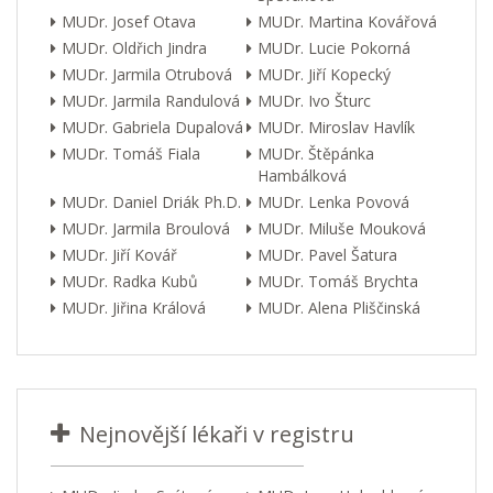
MUDr. Josef Otava
MUDr. Martina Kovářová
MUDr. Oldřich Jindra
MUDr. Lucie Pokorná
MUDr. Jarmila Otrubová
MUDr. Jiří Kopecký
MUDr. Jarmila Randulová
MUDr. Ivo Šturc
MUDr. Gabriela Dupalová
MUDr. Miroslav Havlík
MUDr. Tomáš Fiala
MUDr. Štěpánka
Hambálková
MUDr. Daniel Driák Ph.D.
MUDr. Lenka Povová
MUDr. Jarmila Broulová
MUDr. Miluše Mouková
MUDr. Jiří Kovář
MUDr. Pavel Šatura
MUDr. Radka Kubů
MUDr. Tomáš Brychta
MUDr. Jiřina Králová
MUDr. Alena Pliščinská
Nejnovější lékaři v registru