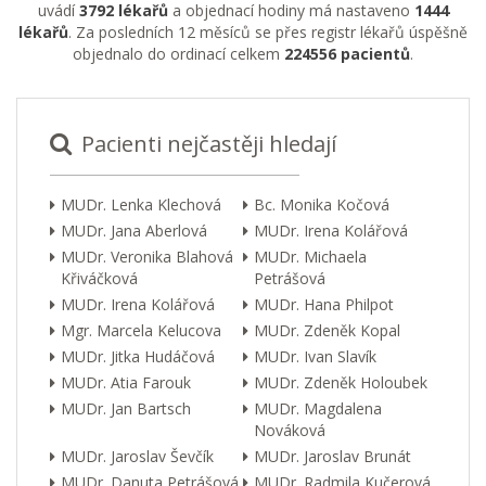
uvádí
3792 lékařů
a objednací hodiny má nastaveno
1444
lékařů
. Za posledních 12 měsíců se přes registr lékařů úspěšně
objednalo do ordinací celkem
224556 pacientů
.
Pacienti nejčastěji hledají
MUDr. Lenka Klechová
Bc. Monika Kočová
MUDr. Jana Aberlová
MUDr. Irena Kolářová
MUDr. Veronika Blahová
MUDr. Michaela
Křiváčková
Petrášová
MUDr. Irena Kolářová
MUDr. Hana Philpot
Mgr. Marcela Kelucova
MUDr. Zdeněk Kopal
MUDr. Jitka Hudáčová
MUDr. Ivan Slavík
MUDr. Atia Farouk
MUDr. Zdeněk Holoubek
MUDr. Jan Bartsch
MUDr. Magdalena
Nováková
MUDr. Jaroslav Ševčík
MUDr. Jaroslav Brunát
MUDr. Danuta Petrášová
MUDr. Radmila Kučerová