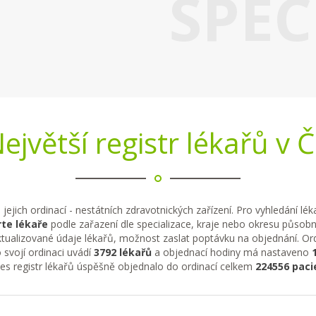
SPEC
ejvětší registr lékařů v 
 jejich ordinací - nestátních zdravotnických zařízení. Pro vyhledání lé
te lékaře
podle zařazení dle specializace, kraje nebo okresu působno
tualizované údaje lékařů, možnost zaslat poptávku na objednání. Ordi
 svojí ordinaci uvádí
3792 lékařů
a objednací hodiny má nastaveno
řes registr lékařů úspěšně objednalo do ordinací celkem
224556 paci