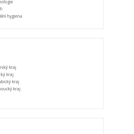
hologie
ři
lní hygiena
eský kraj
ký kraj
bický kraj
oucký kraj