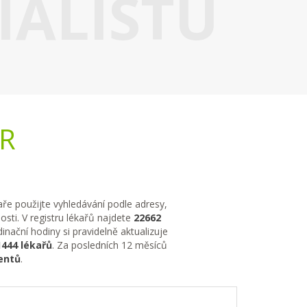
IALISTU
ČR
kaře použijte vyhledávání podle adresy,
sti. V registru lékařů najdete
22662
nační hodiny si pravidelně aktualizuje
1444 lékařů
. Za posledních 12 měsíců
entů
.