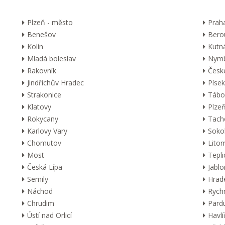
Plzeň - město
Prah
Benešov
Bero
Kolín
Kutn
Mladá boleslav
Nymb
Rakovník
Česk
Jindřichův Hradec
Písek
Strakonice
Tábo
Klatovy
Plzeň
Rokycany
Tach
Karlovy Vary
Soko
Chomutov
Lito
Most
Tepli
Česká Lípa
Jabl
Semily
Hrad
Náchod
Rych
Chrudim
Pard
Ústí nad Orlicí
Havl