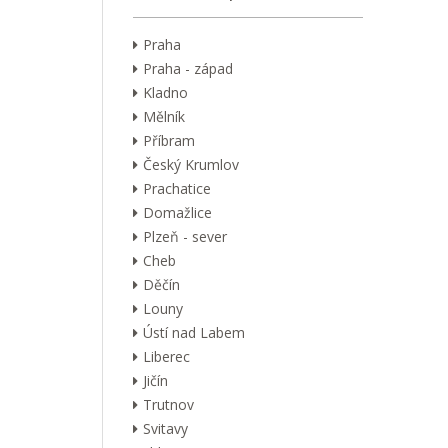
Praha
Praha - západ
Kladno
Mělník
Příbram
Český Krumlov
Prachatice
Domažlice
Plzeň - sever
Cheb
Děčín
Louny
Ústí nad Labem
Liberec
Jičín
Trutnov
Svitavy