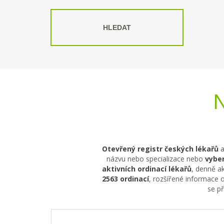
HLEDAT
N
Otevřený registr českých lékařů
a
názvu nebo specializace nebo
vyber
aktivních ordinací lékařů
, denně ak
2563 ordinací
, rozšířené informace o
se p