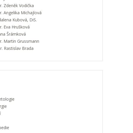
. Zdeněk Vodička
. Angelika Michajlová
alena Kubová, DiS.
. Eva Hrušková
Jana Šrámková
. Martin Grussmann
. Rastislav Brada
etologie
rgie
í
pedie