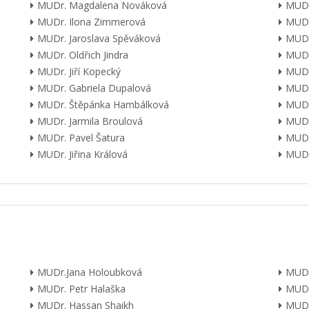
MUDr. Magdalena Nováková
MUDr
MUDr. Ilona Zimmerová
MUDr
MUDr. Jaroslava Spěváková
MUDr
MUDr. Oldřich Jindra
MUDr
MUDr. Jiří Kopecký
MUDr
MUDr. Gabriela Dupalová
MUDr.
MUDr. Štěpánka Hambálková
MUDr.
MUDr. Jarmila Broulová
MUDr
MUDr. Pavel Šatura
MUDr
MUDr. Jiřina Králová
MUDr.
MUDr.Jana Holoubková
MUDr
MUDr. Petr Halaška
MUDr
MUDr. Hassan Shaikh
MUDr.