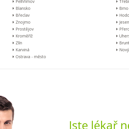
Pelhřimov
Třebí
Blansko
Brno
Břeclav
Hodo
Znojmo
Jesen
Prostějov
Přer
Kroměříž
Uher
Zlín
Brunt
Karviná
Nový 
Ostrava - město
Jste lékař 