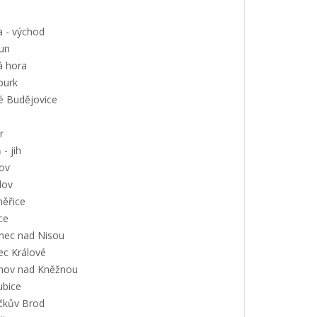
a - východ
un
á hora
urk
é Budějovice
r
 - jih
ov
lov
měřice
ce
onec nad Nisou
ec Králové
nov nad Kněžnou
ubice
íčkův Brod