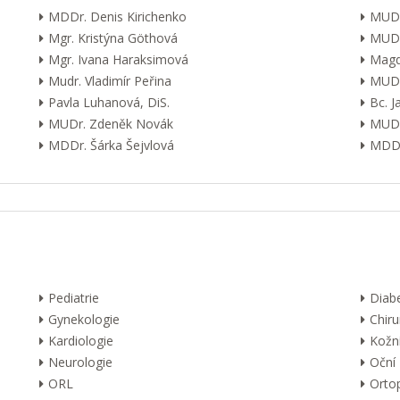
MDDr. Denis Kirichenko
MUDr
Mgr. Kristýna Göthová
MUDr
Mgr. Ivana Haraksimová
Magd
Mudr. Vladimír Peřina
MUDr
Pavla Luhanová, DiS.
Bc. 
MUDr. Zdeněk Novák
MUDr
MDDr. Šárka Šejvlová
MDDr
Pediatrie
Diab
Gynekologie
Chiru
Kardiologie
Kožn
Neurologie
Oční
ORL
Orto