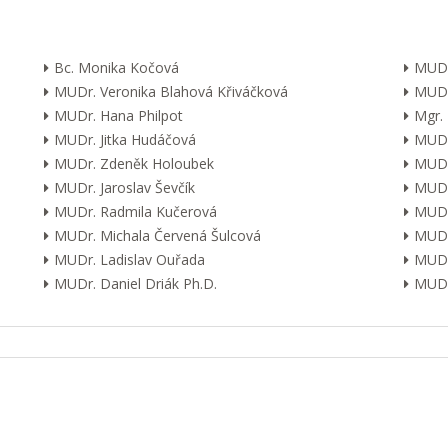
Bc. Monika Kočová
MUDr
MUDr. Veronika Blahová Křiváčková
MUDr
MUDr. Hana Philpot
Mgr.
MUDr. Jitka Hudáčová
MUDr.
MUDr. Zdeněk Holoubek
MUDr
MUDr. Jaroslav Ševčík
MUDr
MUDr. Radmila Kučerová
MUDr.
MUDr. Michala Červená Šulcová
MUDr.
MUDr. Ladislav Ouřada
MUDr
MUDr. Daniel Driák Ph.D.
MUDr