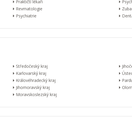
Praktičtí lékaři
Psyc
Revmatologie
Zuba
Psychiatrie
Dentá
Středočeský kraj
Jihoč
Karlovarský kraj
Ústec
Královéhradecký kraj
Pardu
Jihomoravský kraj
Olom
Moravskoslezský kraj