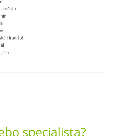
č
 - město
nín
ík
ov
ské Hradiště
ál
Jičín
nebo specialista?