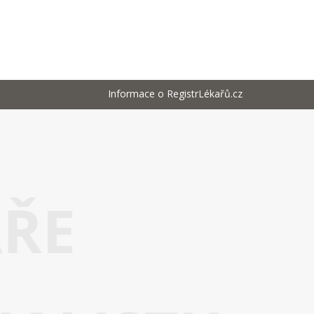
Informace o RegistrLékařů.cz
AŘE