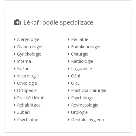
Lékaři podle specializace
Alergologie
Pediatrie
Diabetologie
Endokrinologie
Gynekologie
Chirurgie
Interna
Kardiologie
Kožní
Logopedie
Neurologie
Oční
Onkologie
ORL
Ortopedie
Plastická chirurgie
Praktičtí lékaři
Psychologie
Rehabilitace
Revmatologie
Zubaři
Urologie
Psychiatrie
Dentální hygiena