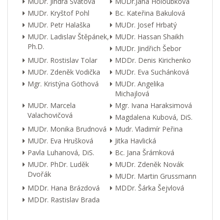
MUDr. Jindra Svátová
MUDr.Jana Holoubková
MUDr. Kryštof Pohl
Bc. Kateřina Bakulová
MUDr. Petr Halaška
MUDr. Josef Hrbatý
MUDr. Ladislav Štěpánek,
MUDr. Hassan Shaikh
Ph.D.
MUDr. Jindřich Šebor
MUDr. Rostislav Tolar
MDDr. Denis Kirichenko
MUDr. Zdeněk Vodička
MUDr. Eva Suchánková
Mgr. Kristýna Göthová
MUDr. Angelika
Michajlová
MUDr. Marcela
Mgr. Ivana Haraksimová
Valachovičová
Magdalena Kubová, DiS.
MUDr. Monika Brudnová
Mudr. Vladimír Peřina
MUDr. Eva Hrušková
Jitka Havlická
Pavla Luhanová, DiS.
Bc. Jana Šrámková
MUDr. PhDr. Luděk
MUDr. Zdeněk Novák
Dvořák
MUDr. Martin Grussmann
MDDr. Hana Brázdová
MDDr. Šárka Šejvlová
MDDr. Rastislav Brada