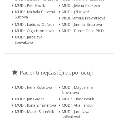
MUDr. Petr Havlík
MUDr. Jelena Kepková
MUDr. Michala Červená
MUDr. Jiří Kovář
Šulcová
PhDr. Jarmila Převrátilová
MUDr. Ladislav Ouřada
MUDr. Jarmila Broulová
MUDr. Olga Hromková
MUDr. Daniel Driák Ph.D.
MUDr. Jaroslava
Spěváková
Pacienti nejčastěji doporučují
MUDr. Irena Kolářová
MUDr. Magdalena
Nováková
MUDr. Jan Gavlas
MUDr. Tibor Pavuk
MUDr. Ilona Zimmerová
MUDr. Atia Farouk
MUDr. Marek Slaměník
MUDr. Jaroslava
Spěváková