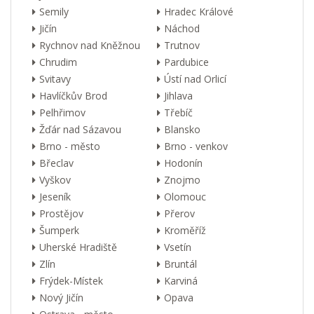
Semily
Hradec Králové
Jičín
Náchod
Rychnov nad Kněžnou
Trutnov
Chrudim
Pardubice
Svitavy
Ústí nad Orlicí
Havlíčkův Brod
Jihlava
Pelhřimov
Třebíč
Žďár nad Sázavou
Blansko
Brno - město
Brno - venkov
Břeclav
Hodonín
Vyškov
Znojmo
Jeseník
Olomouc
Prostějov
Přerov
Šumperk
Kroměříž
Uherské Hradiště
Vsetín
Zlín
Bruntál
Frýdek-Místek
Karviná
Nový Jičín
Opava