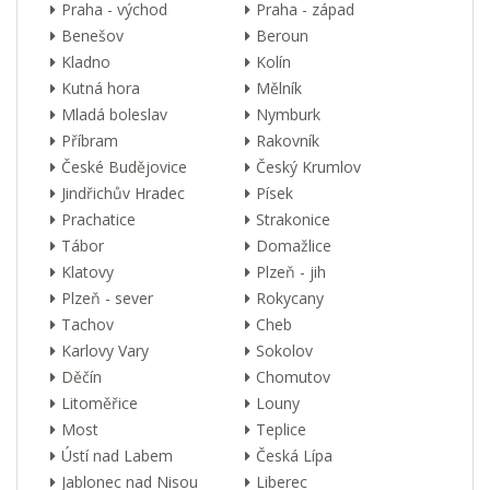
Praha - východ
Praha - západ
Benešov
Beroun
Kladno
Kolín
Kutná hora
Mělník
Mladá boleslav
Nymburk
Příbram
Rakovník
České Budějovice
Český Krumlov
Jindřichův Hradec
Písek
Prachatice
Strakonice
Tábor
Domažlice
Klatovy
Plzeň - jih
Plzeň - sever
Rokycany
Tachov
Cheb
Karlovy Vary
Sokolov
Děčín
Chomutov
Litoměřice
Louny
Most
Teplice
Ústí nad Labem
Česká Lípa
Jablonec nad Nisou
Liberec