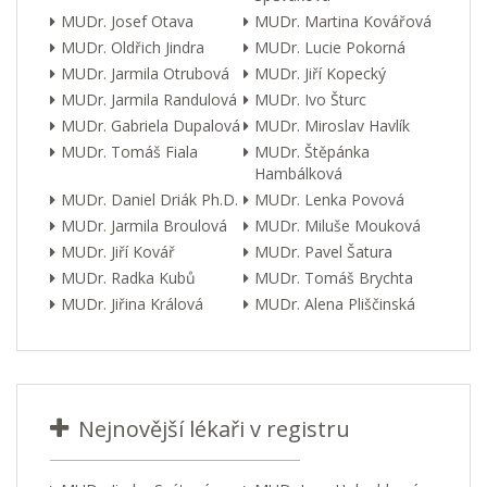
MUDr. Josef Otava
MUDr. Martina Kovářová
MUDr. Oldřich Jindra
MUDr. Lucie Pokorná
MUDr. Jarmila Otrubová
MUDr. Jiří Kopecký
MUDr. Jarmila Randulová
MUDr. Ivo Šturc
MUDr. Gabriela Dupalová
MUDr. Miroslav Havlík
MUDr. Tomáš Fiala
MUDr. Štěpánka
Hambálková
MUDr. Daniel Driák Ph.D.
MUDr. Lenka Povová
MUDr. Jarmila Broulová
MUDr. Miluše Mouková
MUDr. Jiří Kovář
MUDr. Pavel Šatura
MUDr. Radka Kubů
MUDr. Tomáš Brychta
MUDr. Jiřina Králová
MUDr. Alena Pliščinská
Nejnovější lékaři v registru