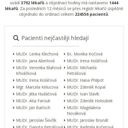
uvádí
3792 lékařů
a objednací hodiny má nastaveno
1444
lékařů
. Za posledních 12 měsíců se přes registr lékařů úspěšně
objednalo do ordinací celkem
224556 pacientů
.
Pacienti nejčastěji hledají
MUDr. Lenka Klechová
Bc. Monika Kočová
MUDr. Jana Aberlová
MUDr. Irena Kolářová
MUDr. Veronika Blahová
MUDr. Michaela
Křiváčková
Petrášová
MUDr. Irena Kolářová
MUDr. Hana Philpot
Mgr. Marcela Kelucova
MUDr. Zdeněk Kopal
MUDr. Jitka Hudáčová
MUDr. Ivan Slavík
MUDr. Atia Farouk
MUDr. Zdeněk Holoubek
MUDr. Jan Bartsch
MUDr. Magdalena
Nováková
MUDr. Jaroslav Ševčík
MUDr. Jaroslav Brunát
MUDr. Danuta Petrášová
MUDr. Radmila Kučerová