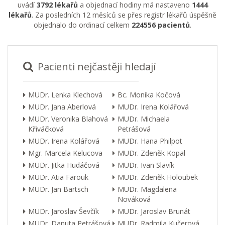
uvádí
3792 lékařů
a objednací hodiny má nastaveno
1444
lékařů
. Za posledních 12 měsíců se přes registr lékařů úspěšně
objednalo do ordinací celkem
224556 pacientů
.
Pacienti nejčastěji hledají
MUDr. Lenka Klechová
Bc. Monika Kočová
MUDr. Jana Aberlová
MUDr. Irena Kolářová
MUDr. Veronika Blahová
MUDr. Michaela
Křiváčková
Petrášová
MUDr. Irena Kolářová
MUDr. Hana Philpot
Mgr. Marcela Kelucova
MUDr. Zdeněk Kopal
MUDr. Jitka Hudáčová
MUDr. Ivan Slavík
MUDr. Atia Farouk
MUDr. Zdeněk Holoubek
MUDr. Jan Bartsch
MUDr. Magdalena
Nováková
MUDr. Jaroslav Ševčík
MUDr. Jaroslav Brunát
MUDr. Danuta Petrášová
MUDr. Radmila Kučerová