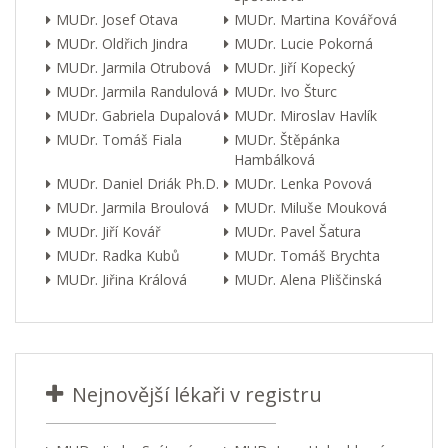
MUDr. Josef Otava
MUDr. Martina Kovářová
MUDr. Oldřich Jindra
MUDr. Lucie Pokorná
MUDr. Jarmila Otrubová
MUDr. Jiří Kopecký
MUDr. Jarmila Randulová
MUDr. Ivo Šturc
MUDr. Gabriela Dupalová
MUDr. Miroslav Havlík
MUDr. Tomáš Fiala
MUDr. Štěpánka
Hambálková
MUDr. Daniel Driák Ph.D.
MUDr. Lenka Povová
MUDr. Jarmila Broulová
MUDr. Miluše Mouková
MUDr. Jiří Kovář
MUDr. Pavel Šatura
MUDr. Radka Kubů
MUDr. Tomáš Brychta
MUDr. Jiřina Králová
MUDr. Alena Pliščinská
Nejnovější lékaři v registru