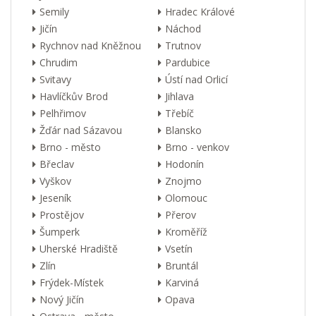
Semily
Hradec Králové
Jičín
Náchod
Rychnov nad Kněžnou
Trutnov
Chrudim
Pardubice
Svitavy
Ústí nad Orlicí
Havlíčkův Brod
Jihlava
Pelhřimov
Třebíč
Žďár nad Sázavou
Blansko
Brno - město
Brno - venkov
Břeclav
Hodonín
Vyškov
Znojmo
Jeseník
Olomouc
Prostějov
Přerov
Šumperk
Kroměříž
Uherské Hradiště
Vsetín
Zlín
Bruntál
Frýdek-Místek
Karviná
Nový Jičín
Opava