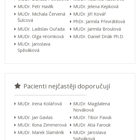
MUDr. Petr Havlík
MUDr. Jelena Kepková
MUDr. Michala Červená
MUDr. Jiří Kovář
Šulcová
PhDr. Jarmila Převrátilová
MUDr. Ladislav Ouřada
MUDr. Jarmila Broulová
MUDr. Olga Hromková
MUDr. Daniel Driák Ph.D.
MUDr. Jaroslava
Spěváková
Pacienti nejčastěji doporučují
MUDr. Irena Kolářová
MUDr. Magdalena
Nováková
MUDr. Jan Gavlas
MUDr. Tibor Pavuk
MUDr. Ilona Zimmerová
MUDr. Atia Farouk
MUDr. Marek Slaměník
MUDr. Jaroslava
Spěváková