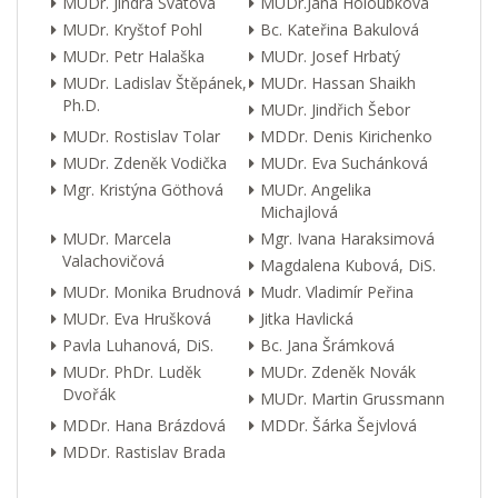
MUDr. Jindra Svátová
MUDr.Jana Holoubková
MUDr. Kryštof Pohl
Bc. Kateřina Bakulová
MUDr. Petr Halaška
MUDr. Josef Hrbatý
MUDr. Ladislav Štěpánek,
MUDr. Hassan Shaikh
Ph.D.
MUDr. Jindřich Šebor
MUDr. Rostislav Tolar
MDDr. Denis Kirichenko
MUDr. Zdeněk Vodička
MUDr. Eva Suchánková
Mgr. Kristýna Göthová
MUDr. Angelika
Michajlová
MUDr. Marcela
Mgr. Ivana Haraksimová
Valachovičová
Magdalena Kubová, DiS.
MUDr. Monika Brudnová
Mudr. Vladimír Peřina
MUDr. Eva Hrušková
Jitka Havlická
Pavla Luhanová, DiS.
Bc. Jana Šrámková
MUDr. PhDr. Luděk
MUDr. Zdeněk Novák
Dvořák
MUDr. Martin Grussmann
MDDr. Hana Brázdová
MDDr. Šárka Šejvlová
MDDr. Rastislav Brada