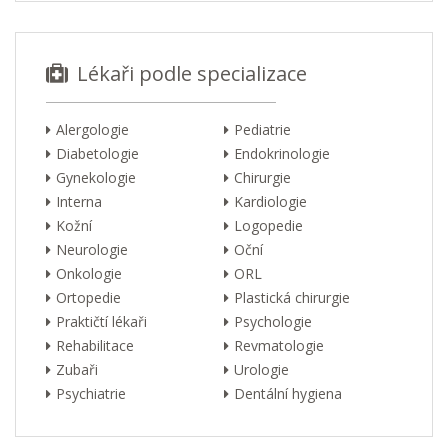
Lékaři podle specializace
Alergologie
Pediatrie
Diabetologie
Endokrinologie
Gynekologie
Chirurgie
Interna
Kardiologie
Kožní
Logopedie
Neurologie
Oční
Onkologie
ORL
Ortopedie
Plastická chirurgie
Praktičtí lékaři
Psychologie
Rehabilitace
Revmatologie
Zubaři
Urologie
Psychiatrie
Dentální hygiena