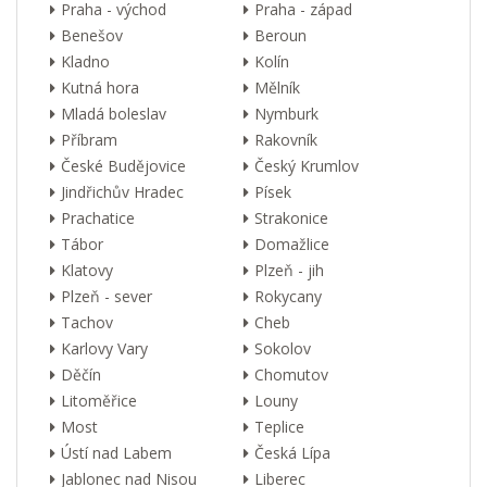
Praha - východ
Praha - západ
Benešov
Beroun
Kladno
Kolín
Kutná hora
Mělník
Mladá boleslav
Nymburk
Příbram
Rakovník
České Budějovice
Český Krumlov
Jindřichův Hradec
Písek
Prachatice
Strakonice
Tábor
Domažlice
Klatovy
Plzeň - jih
Plzeň - sever
Rokycany
Tachov
Cheb
Karlovy Vary
Sokolov
Děčín
Chomutov
Litoměřice
Louny
Most
Teplice
Ústí nad Labem
Česká Lípa
Jablonec nad Nisou
Liberec