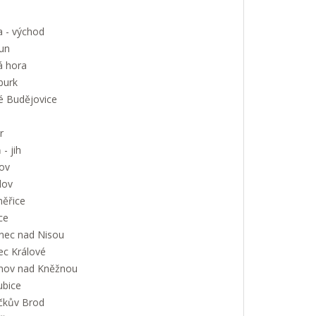
a - východ
un
á hora
urk
é Budějovice
r
 - jih
ov
lov
měřice
ce
onec nad Nisou
ec Králové
nov nad Kněžnou
ubice
íčkův Brod