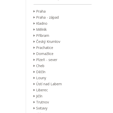
Praha
Praha - západ
Kladno
Mělník
Příbram
Český Krumlov
Prachatice
Domažlice
Plzeň - sever
Cheb
Děčín
Louny
Ústí nad Labem
Liberec
Jičín
Trutnov
Svitavy