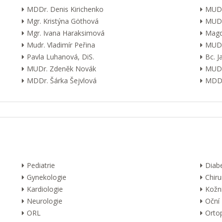
MDDr. Denis Kirichenko
MUDr
Mgr. Kristýna Göthová
MUDr
Mgr. Ivana Haraksimová
Magd
Mudr. Vladimír Peřina
MUDr
Pavla Luhanová, DiS.
Bc. 
MUDr. Zdeněk Novák
MUDr
MDDr. Šárka Šejvlová
MDDr
Pediatrie
Diab
Gynekologie
Chiru
Kardiologie
Kožn
Neurologie
Oční
ORL
Orto