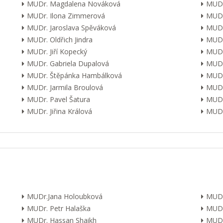
MUDr. Magdalena Nováková
MUDr
MUDr. Ilona Zimmerová
MUDr
MUDr. Jaroslava Spěváková
MUDr
MUDr. Oldřich Jindra
MUDr
MUDr. Jiří Kopecký
MUDr
MUDr. Gabriela Dupalová
MUDr.
MUDr. Štěpánka Hambálková
MUDr.
MUDr. Jarmila Broulová
MUDr
MUDr. Pavel Šatura
MUDr
MUDr. Jiřina Králová
MUDr.
MUDr.Jana Holoubková
MUDr
MUDr. Petr Halaška
MUDr
MUDr. Hassan Shaikh
MUDr.