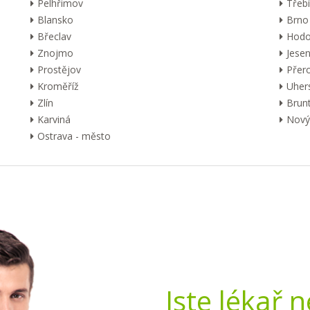
Pelhřimov
Třebí
Blansko
Brno
Břeclav
Hodo
Znojmo
Jesen
Prostějov
Přer
Kroměříž
Uher
Zlín
Brunt
Karviná
Nový 
Ostrava - město
Jste lékař 