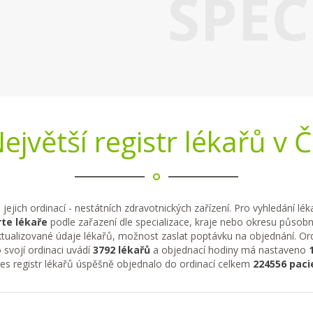
SPEC
ejvětší registr lékařů v 
 jejich ordinací - nestátních zdravotnických zařízení. Pro vyhledání lé
te lékaře
podle zařazení dle specializace, kraje nebo okresu působno
tualizované údaje lékařů, možnost zaslat poptávku na objednání. Ordi
 svojí ordinaci uvádí
3792 lékařů
a objednací hodiny má nastaveno
řes registr lékařů úspěšně objednalo do ordinací celkem
224556 paci