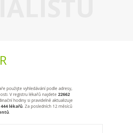
IALISTU
ČR
kaře použijte vyhledávání podle adresy,
sti. V registru lékařů najdete
22662
nační hodiny si pravidelně aktualizuje
1444 lékařů
. Za posledních 12 měsíců
entů
.