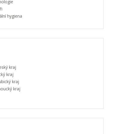
hologie
ři
lní hygiena
eský kraj
ký kraj
bický kraj
oucký kraj