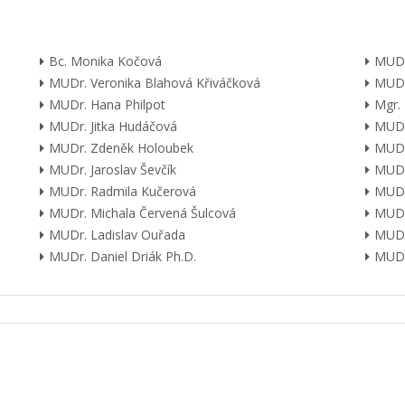
Bc. Monika Kočová
MUDr
MUDr. Veronika Blahová Křiváčková
MUDr
MUDr. Hana Philpot
Mgr.
MUDr. Jitka Hudáčová
MUDr.
MUDr. Zdeněk Holoubek
MUDr
MUDr. Jaroslav Ševčík
MUDr
MUDr. Radmila Kučerová
MUDr.
MUDr. Michala Červená Šulcová
MUDr.
MUDr. Ladislav Ouřada
MUDr
MUDr. Daniel Driák Ph.D.
MUDr