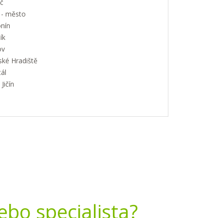
č
 - město
nín
ík
ov
ské Hradiště
ál
Jičín
nebo specialista?