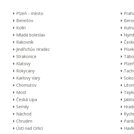
Plzeň - město
Prah
Benešov
Bero
Kolín
Kutn
Mladá boleslav
Nymb
Rakovník
Česk
Jindřichův Hradec
Písek
Strakonice
Tábo
Klatovy
Plzeň
Rokycany
Tach
Karlovy Vary
Soko
Chomutov
Lito
Most
Tepli
Česká Lípa
Jabl
Semily
Hrad
Náchod
Rych
Chrudim
Pard
Ústí nad Orlicí
Havl