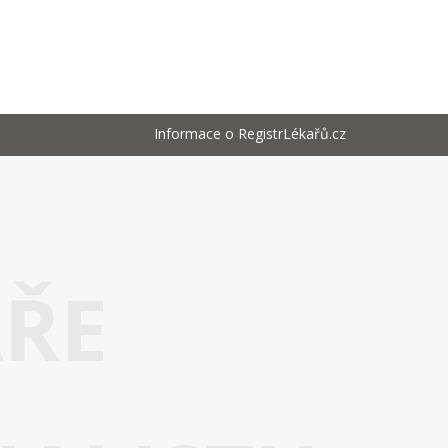
Informace o RegistrLékařů.cz
AŘE