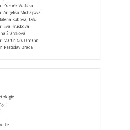
. Zdeněk Vodička
. Angelika Michajlová
alena Kubová, DiS.
. Eva Hrušková
Jana Šrámková
. Martin Grussmann
. Rastislav Brada
etologie
rgie
í
pedie