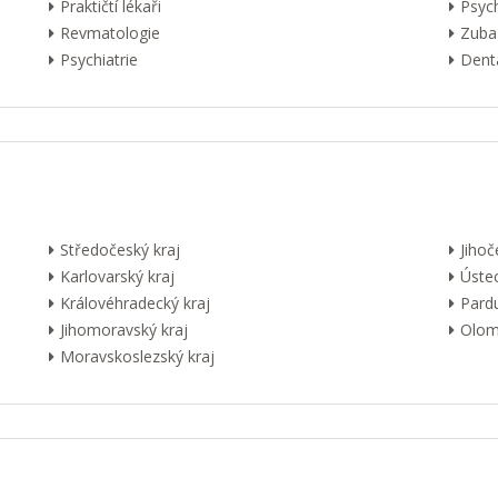
Praktičtí lékaři
Psyc
Revmatologie
Zuba
Psychiatrie
Dentá
Středočeský kraj
Jihoč
Karlovarský kraj
Ústec
Královéhradecký kraj
Pardu
Jihomoravský kraj
Olom
Moravskoslezský kraj