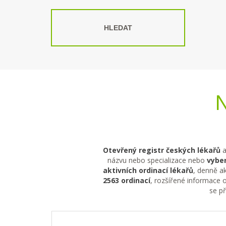
HLEDAT
N
Otevřený registr českých lékařů
a
názvu nebo specializace nebo
vyber
aktivních ordinací lékařů
, denně ak
2563 ordinací
, rozšířené informace o
se p