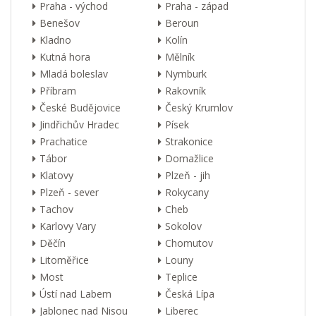
Praha - východ
Praha - západ
Benešov
Beroun
Kladno
Kolín
Kutná hora
Mělník
Mladá boleslav
Nymburk
Příbram
Rakovník
České Budějovice
Český Krumlov
Jindřichův Hradec
Písek
Prachatice
Strakonice
Tábor
Domažlice
Klatovy
Plzeň - jih
Plzeň - sever
Rokycany
Tachov
Cheb
Karlovy Vary
Sokolov
Děčín
Chomutov
Litoměřice
Louny
Most
Teplice
Ústí nad Labem
Česká Lípa
Jablonec nad Nisou
Liberec