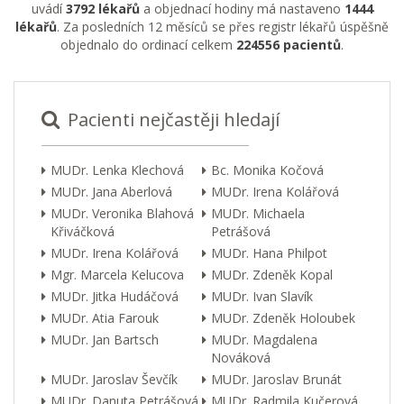
uvádí
3792 lékařů
a objednací hodiny má nastaveno
1444
lékařů
. Za posledních 12 měsíců se přes registr lékařů úspěšně
objednalo do ordinací celkem
224556 pacientů
.
Pacienti nejčastěji hledají
MUDr. Lenka Klechová
Bc. Monika Kočová
MUDr. Jana Aberlová
MUDr. Irena Kolářová
MUDr. Veronika Blahová
MUDr. Michaela
Křiváčková
Petrášová
MUDr. Irena Kolářová
MUDr. Hana Philpot
Mgr. Marcela Kelucova
MUDr. Zdeněk Kopal
MUDr. Jitka Hudáčová
MUDr. Ivan Slavík
MUDr. Atia Farouk
MUDr. Zdeněk Holoubek
MUDr. Jan Bartsch
MUDr. Magdalena
Nováková
MUDr. Jaroslav Ševčík
MUDr. Jaroslav Brunát
MUDr. Danuta Petrášová
MUDr. Radmila Kučerová