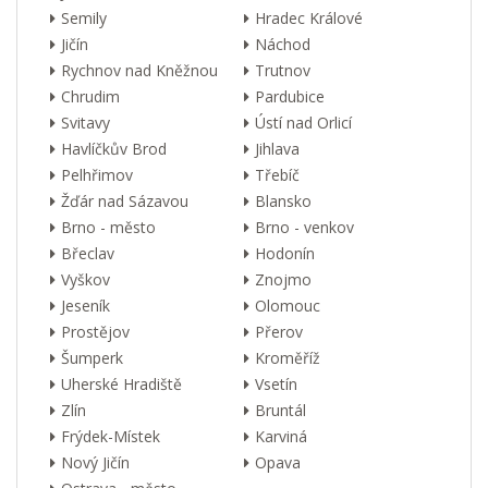
Semily
Hradec Králové
Jičín
Náchod
Rychnov nad Kněžnou
Trutnov
Chrudim
Pardubice
Svitavy
Ústí nad Orlicí
Havlíčkův Brod
Jihlava
Pelhřimov
Třebíč
Žďár nad Sázavou
Blansko
Brno - město
Brno - venkov
Břeclav
Hodonín
Vyškov
Znojmo
Jeseník
Olomouc
Prostějov
Přerov
Šumperk
Kroměříž
Uherské Hradiště
Vsetín
Zlín
Bruntál
Frýdek-Místek
Karviná
Nový Jičín
Opava