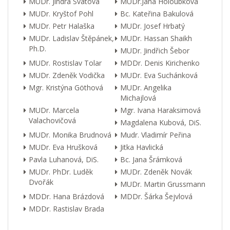
MUDr. Jindra Svátová
MUDr.Jana Holoubková
MUDr. Kryštof Pohl
Bc. Kateřina Bakulová
MUDr. Petr Halaška
MUDr. Josef Hrbatý
MUDr. Ladislav Štěpánek,
MUDr. Hassan Shaikh
Ph.D.
MUDr. Jindřich Šebor
MUDr. Rostislav Tolar
MDDr. Denis Kirichenko
MUDr. Zdeněk Vodička
MUDr. Eva Suchánková
Mgr. Kristýna Göthová
MUDr. Angelika
Michajlová
MUDr. Marcela
Mgr. Ivana Haraksimová
Valachovičová
Magdalena Kubová, DiS.
MUDr. Monika Brudnová
Mudr. Vladimír Peřina
MUDr. Eva Hrušková
Jitka Havlická
Pavla Luhanová, DiS.
Bc. Jana Šrámková
MUDr. PhDr. Luděk
MUDr. Zdeněk Novák
Dvořák
MUDr. Martin Grussmann
MDDr. Hana Brázdová
MDDr. Šárka Šejvlová
MDDr. Rastislav Brada