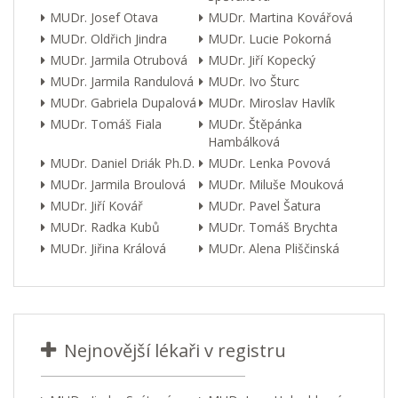
MUDr. Josef Otava
MUDr. Martina Kovářová
MUDr. Oldřich Jindra
MUDr. Lucie Pokorná
MUDr. Jarmila Otrubová
MUDr. Jiří Kopecký
MUDr. Jarmila Randulová
MUDr. Ivo Šturc
MUDr. Gabriela Dupalová
MUDr. Miroslav Havlík
MUDr. Tomáš Fiala
MUDr. Štěpánka
Hambálková
MUDr. Daniel Driák Ph.D.
MUDr. Lenka Povová
MUDr. Jarmila Broulová
MUDr. Miluše Mouková
MUDr. Jiří Kovář
MUDr. Pavel Šatura
MUDr. Radka Kubů
MUDr. Tomáš Brychta
MUDr. Jiřina Králová
MUDr. Alena Pliščinská
Nejnovější lékaři v registru