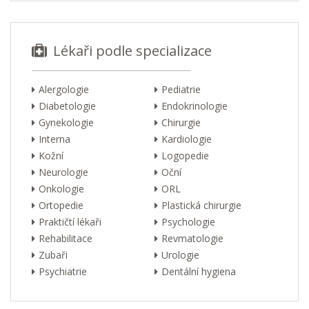
Lékaři podle specializace
Alergologie
Pediatrie
Diabetologie
Endokrinologie
Gynekologie
Chirurgie
Interna
Kardiologie
Kožní
Logopedie
Neurologie
Oční
Onkologie
ORL
Ortopedie
Plastická chirurgie
Praktičtí lékaři
Psychologie
Rehabilitace
Revmatologie
Zubaři
Urologie
Psychiatrie
Dentální hygiena