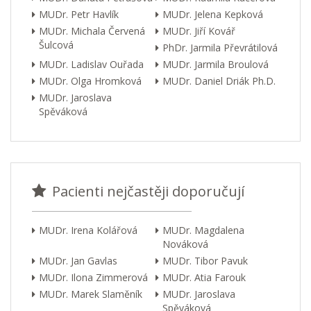
MUDr. Petr Havlík
MUDr. Jelena Kepková
MUDr. Michala Červená
MUDr. Jiří Kovář
Šulcová
PhDr. Jarmila Převrátilová
MUDr. Ladislav Ouřada
MUDr. Jarmila Broulová
MUDr. Olga Hromková
MUDr. Daniel Driák Ph.D.
MUDr. Jaroslava
Spěváková
Pacienti nejčastěji doporučují
MUDr. Irena Kolářová
MUDr. Magdalena
Nováková
MUDr. Jan Gavlas
MUDr. Tibor Pavuk
MUDr. Ilona Zimmerová
MUDr. Atia Farouk
MUDr. Marek Slaměník
MUDr. Jaroslava
Spěváková