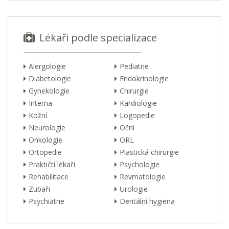
Lékaři podle specializace
Alergologie
Pediatrie
Diabetologie
Endokrinologie
Gynekologie
Chirurgie
Interna
Kardiologie
Kožní
Logopedie
Neurologie
Oční
Onkologie
ORL
Ortopedie
Plastická chirurgie
Praktičtí lékaři
Psychologie
Rehabilitace
Revmatologie
Zubaři
Urologie
Psychiatrie
Dentální hygiena