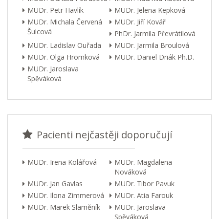
MUDr. Petr Havlík
MUDr. Jelena Kepková
MUDr. Michala Červená
MUDr. Jiří Kovář
Šulcová
PhDr. Jarmila Převrátilová
MUDr. Ladislav Ouřada
MUDr. Jarmila Broulová
MUDr. Olga Hromková
MUDr. Daniel Driák Ph.D.
MUDr. Jaroslava
Spěváková
Pacienti nejčastěji doporučují
MUDr. Irena Kolářová
MUDr. Magdalena
Nováková
MUDr. Jan Gavlas
MUDr. Tibor Pavuk
MUDr. Ilona Zimmerová
MUDr. Atia Farouk
MUDr. Marek Slaměník
MUDr. Jaroslava
Spěváková