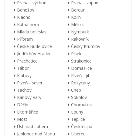
Praha - východ
Praha - západ
Benešov
Beroun
Kladno
Kolín
Kutná hora
Mělník
Mladá boleslav
Nymburk
Příbram
Rakovník
České Budějovice
Český Krumlov
Jindřichův Hradec
Písek
Prachatice
Strakonice
Tábor
Domažlice
Klatovy
Plzeň - jih
Plzeň - sever
Rokycany
Tachov
Cheb
Karlovy Vary
Sokolov
Děčín
Chomutov
Litoměřice
Louny
Most
Teplice
Ústí nad Labem
Česká Lípa
Jablonec nad Nisou
Liberec