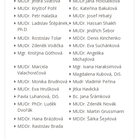
MUDr. Jindra Svátová
MUDr.Jana Holoubková
MUDr. Kryštof Pohl
Bc. Kateřina Bakulová
MUDr. Petr Halaška
MUDr. Josef Hrbatý
MUDr. Ladislav Štěpánek,
MUDr. Hassan Shaikh
Ph.D.
MUDr. Jindřich Šebor
MUDr. Rostislav Tolar
MDDr. Denis Kirichenko
MUDr. Zdeněk Vodička
MUDr. Eva Suchánková
Mgr. Kristýna Göthová
MUDr. Angelika
Michajlová
MUDr. Marcela
Mgr. Ivana Haraksimová
Valachovičová
Magdalena Kubová, DiS.
MUDr. Monika Brudnová
Mudr. Vladimír Peřina
MUDr. Eva Hrušková
Jitka Havlická
Pavla Luhanová, DiS.
Bc. Jana Šrámková
MUDr. PhDr. Luděk
MUDr. Zdeněk Novák
Dvořák
MUDr. Martin Grussmann
MDDr. Hana Brázdová
MDDr. Šárka Šejvlová
MDDr. Rastislav Brada