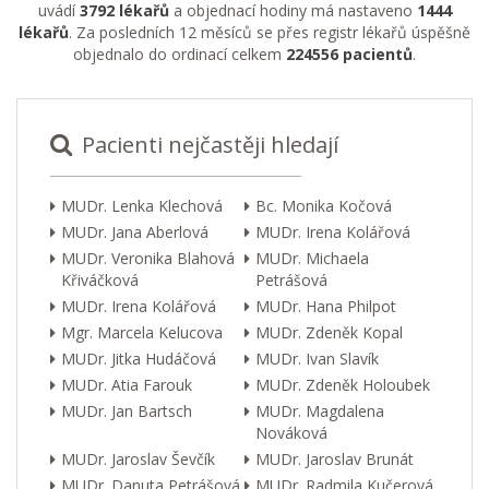
uvádí
3792 lékařů
a objednací hodiny má nastaveno
1444
lékařů
. Za posledních 12 měsíců se přes registr lékařů úspěšně
objednalo do ordinací celkem
224556 pacientů
.
Pacienti nejčastěji hledají
MUDr. Lenka Klechová
Bc. Monika Kočová
MUDr. Jana Aberlová
MUDr. Irena Kolářová
MUDr. Veronika Blahová
MUDr. Michaela
Křiváčková
Petrášová
MUDr. Irena Kolářová
MUDr. Hana Philpot
Mgr. Marcela Kelucova
MUDr. Zdeněk Kopal
MUDr. Jitka Hudáčová
MUDr. Ivan Slavík
MUDr. Atia Farouk
MUDr. Zdeněk Holoubek
MUDr. Jan Bartsch
MUDr. Magdalena
Nováková
MUDr. Jaroslav Ševčík
MUDr. Jaroslav Brunát
MUDr. Danuta Petrášová
MUDr. Radmila Kučerová