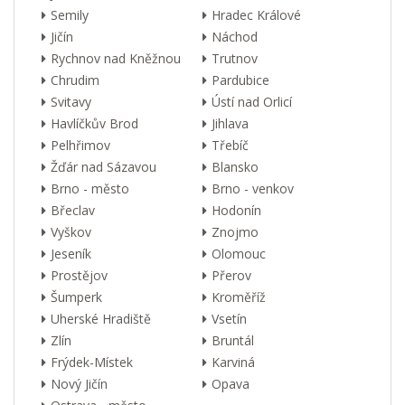
Semily
Hradec Králové
Jičín
Náchod
Rychnov nad Kněžnou
Trutnov
Chrudim
Pardubice
Svitavy
Ústí nad Orlicí
Havlíčkův Brod
Jihlava
Pelhřimov
Třebíč
Žďár nad Sázavou
Blansko
Brno - město
Brno - venkov
Břeclav
Hodonín
Vyškov
Znojmo
Jeseník
Olomouc
Prostějov
Přerov
Šumperk
Kroměříž
Uherské Hradiště
Vsetín
Zlín
Bruntál
Frýdek-Místek
Karviná
Nový Jičín
Opava