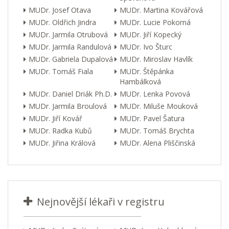
MUDr. Josef Otava
MUDr. Martina Kovářová
MUDr. Oldřich Jindra
MUDr. Lucie Pokorná
MUDr. Jarmila Otrubová
MUDr. Jiří Kopecký
MUDr. Jarmila Randulová
MUDr. Ivo Šturc
MUDr. Gabriela Dupalová
MUDr. Miroslav Havlík
MUDr. Tomáš Fiala
MUDr. Štěpánka
Hambálková
MUDr. Daniel Driák Ph.D.
MUDr. Lenka Povová
MUDr. Jarmila Broulová
MUDr. Miluše Mouková
MUDr. Jiří Kovář
MUDr. Pavel Šatura
MUDr. Radka Kubů
MUDr. Tomáš Brychta
MUDr. Jiřina Králová
MUDr. Alena Pliščinská
Nejnovější lékaři v registru