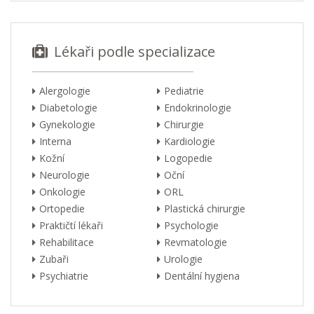
Lékaři podle specializace
Alergologie
Pediatrie
Diabetologie
Endokrinologie
Gynekologie
Chirurgie
Interna
Kardiologie
Kožní
Logopedie
Neurologie
Oční
Onkologie
ORL
Ortopedie
Plastická chirurgie
Praktičtí lékaři
Psychologie
Rehabilitace
Revmatologie
Zubaři
Urologie
Psychiatrie
Dentální hygiena