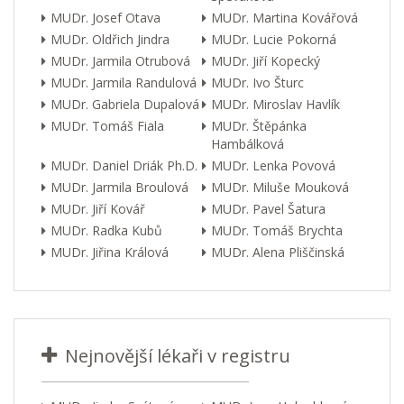
MUDr. Josef Otava
MUDr. Martina Kovářová
MUDr. Oldřich Jindra
MUDr. Lucie Pokorná
MUDr. Jarmila Otrubová
MUDr. Jiří Kopecký
MUDr. Jarmila Randulová
MUDr. Ivo Šturc
MUDr. Gabriela Dupalová
MUDr. Miroslav Havlík
MUDr. Tomáš Fiala
MUDr. Štěpánka
Hambálková
MUDr. Daniel Driák Ph.D.
MUDr. Lenka Povová
MUDr. Jarmila Broulová
MUDr. Miluše Mouková
MUDr. Jiří Kovář
MUDr. Pavel Šatura
MUDr. Radka Kubů
MUDr. Tomáš Brychta
MUDr. Jiřina Králová
MUDr. Alena Pliščinská
Nejnovější lékaři v registru