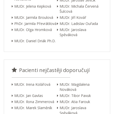
MUDr. Jaroslav Ševčík
MUDr. Jelena Kepková
MUDr. Michala Červená
Šulcová
MUDr. Jarmila Broulová
MUDr. Jiří Kovář
PhDr. Jarmila Převrátilová
MUDr. Ladislav Ouřada
MUDr. Olga Hromková
MUDr. Jaroslava
Spěváková
MUDr. Daniel Driák Ph.D.
Pacienti nejčastěji doporučují
MUDr. Irena Kolářová
MUDr. Magdalena
Nováková
MUDr. Jan Gavlas
MUDr. Tibor Pavuk
MUDr. Ilona Zimmerová
MUDr. Atia Farouk
MUDr. Marek Slaměník
MUDr. Jaroslava
Spěváková