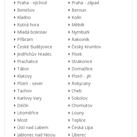
Praha - východ
Praha - západ
Benešov
Beroun
Kladno
Kolín
Kutná hora
Mělník
Mladá boleslav
Nymburk
Příbram
Rakovník
České Budějovice
Český Krumlov
Jindřichův Hradec
Písek
Prachatice
Strakonice
Tábor
Domažlice
Klatovy
Plzeň - jih
Plzeň - sever
Rokycany
Tachov
Cheb
Karlovy Vary
Sokolov
Děčín
Chomutov
Litoměřice
Louny
Most
Teplice
Ústí nad Labem
Česká Lípa
Jablonec nad Nisou
Liberec