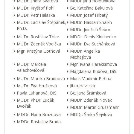
MUDr. Jindra Svátová
MUDr.Jana Holoubková
MUDr. Kryštof Pohl
Bc. Kateřina Bakulová
MUDr. Petr Halaška
MUDr. Josef Hrbatý
MUDr. Ladislav Štěpánek,
MUDr. Hassan Shaikh
Ph.D.
MUDr. Jindřich Šebor
MUDr. Rostislav Tolar
MDDr. Denis Kirichenko
MUDr. Zdeněk Vodička
MUDr. Eva Suchánková
Mgr. Kristýna Göthová
MUDr. Angelika
Michajlová
MUDr. Marcela
Mgr. Ivana Haraksimová
Valachovičová
Magdalena Kubová, DiS.
MUDr. Monika Brudnová
Mudr. Vladimír Peřina
MUDr. Eva Hrušková
Jitka Havlická
Pavla Luhanová, DiS.
Bc. Jana Šrámková
MUDr. PhDr. Luděk
MUDr. Zdeněk Novák
Dvořák
MUDr. Martin Grussmann
MDDr. Hana Brázdová
MDDr. Šárka Šejvlová
MDDr. Rastislav Brada