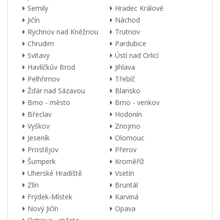
Semily
Hradec Králové
Jičín
Náchod
Rychnov nad Kněžnou
Trutnov
Chrudim
Pardubice
Svitavy
Ústí nad Orlicí
Havlíčkův Brod
Jihlava
Pelhřimov
Třebíč
Žďár nad Sázavou
Blansko
Brno - město
Brno - venkov
Břeclav
Hodonín
Vyškov
Znojmo
Jeseník
Olomouc
Prostějov
Přerov
Šumperk
Kroměříž
Uherské Hradiště
Vsetín
Zlín
Bruntál
Frýdek-Místek
Karviná
Nový Jičín
Opava