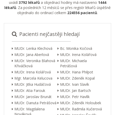
uvádí
3792 lékařů
a objednací hodiny má nastaveno
1444
lékařů
. Za posledních 12 měsíců se přes registr lékařů úspěšně
objednalo do ordinací celkem
224556 pacientů
.
Pacienti nejčastěji hledají
MUDr. Lenka Klechová
Bc. Monika Kočová
MUDr. Jana Aberlová
MUDr. Irena Kolářová
MUDr. Veronika Blahová
MUDr. Michaela
Křiváčková
Petrášová
MUDr. Irena Kolářová
MUDr. Hana Philpot
Mgr. Marcela Kelucova
MUDr. Zdeněk Kopal
MUDr. Jitka Hudáčová
MUDr. Ivan Slavík
MUDr. Atia Farouk
MUDr. Jan Bartsch
MUDr. Jaroslav Brunát
MUDr. Petr Havlík
MUDr. Danuta Petrášová
MUDr. Zdeněk Holoubek
MUDr. Magdalena
MUDr. Radmila Kučerová
Nováková