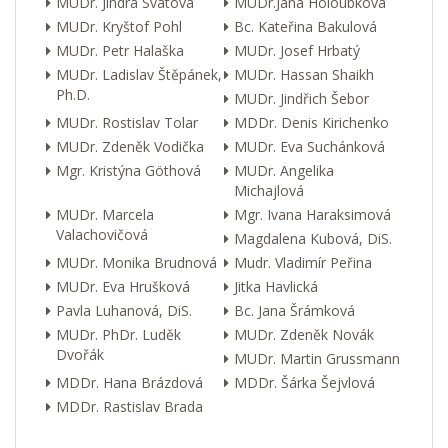
MUDr. Jindra Svátová
MUDr.Jana Holoubková
MUDr. Kryštof Pohl
Bc. Kateřina Bakulová
MUDr. Petr Halaška
MUDr. Josef Hrbatý
MUDr. Ladislav Štěpánek,
MUDr. Hassan Shaikh
Ph.D.
MUDr. Jindřich Šebor
MUDr. Rostislav Tolar
MDDr. Denis Kirichenko
MUDr. Zdeněk Vodička
MUDr. Eva Suchánková
Mgr. Kristýna Göthová
MUDr. Angelika
Michajlová
MUDr. Marcela
Mgr. Ivana Haraksimová
Valachovičová
Magdalena Kubová, DiS.
MUDr. Monika Brudnová
Mudr. Vladimír Peřina
MUDr. Eva Hrušková
Jitka Havlická
Pavla Luhanová, DiS.
Bc. Jana Šrámková
MUDr. PhDr. Luděk
MUDr. Zdeněk Novák
Dvořák
MUDr. Martin Grussmann
MDDr. Hana Brázdová
MDDr. Šárka Šejvlová
MDDr. Rastislav Brada