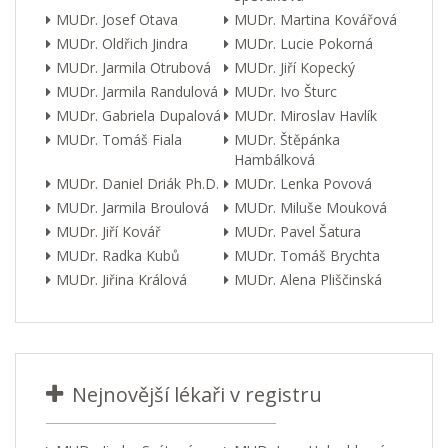
MUDr. Josef Otava
MUDr. Martina Kovářová
MUDr. Oldřich Jindra
MUDr. Lucie Pokorná
MUDr. Jarmila Otrubová
MUDr. Jiří Kopecký
MUDr. Jarmila Randulová
MUDr. Ivo Šturc
MUDr. Gabriela Dupalová
MUDr. Miroslav Havlík
MUDr. Tomáš Fiala
MUDr. Štěpánka
Hambálková
MUDr. Daniel Driák Ph.D.
MUDr. Lenka Povová
MUDr. Jarmila Broulová
MUDr. Miluše Mouková
MUDr. Jiří Kovář
MUDr. Pavel Šatura
MUDr. Radka Kubů
MUDr. Tomáš Brychta
MUDr. Jiřina Králová
MUDr. Alena Pliščinská
Nejnovější lékaři v registru