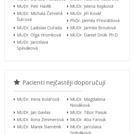
MUDr. Petr Havlík
MUDr. Jelena Kepková
MUDr. Michala Červená
MUDr. Jiří Kovář
Šulcová
PhDr. Jarmila Převrátilová
MUDr. Ladislav Ouřada
MUDr. Jarmila Broulová
MUDr. Olga Hromková
MUDr. Daniel Driák Ph.D.
MUDr. Jaroslava
Spěváková
Pacienti nejčastěji doporučují
MUDr. Irena Kolářová
MUDr. Magdalena
Nováková
MUDr. Jan Gavlas
MUDr. Tibor Pavuk
MUDr. Ilona Zimmerová
MUDr. Atia Farouk
MUDr. Marek Slaměník
MUDr. Jaroslava
Spěváková