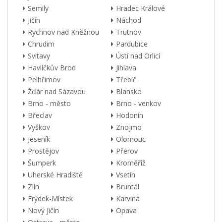
Semily
Hradec Králové
Jičín
Náchod
Rychnov nad Kněžnou
Trutnov
Chrudim
Pardubice
Svitavy
Ústí nad Orlicí
Havlíčkův Brod
Jihlava
Pelhřimov
Třebíč
Žďár nad Sázavou
Blansko
Brno - město
Brno - venkov
Břeclav
Hodonín
Vyškov
Znojmo
Jeseník
Olomouc
Prostějov
Přerov
Šumperk
Kroměříž
Uherské Hradiště
Vsetín
Zlín
Bruntál
Frýdek-Místek
Karviná
Nový Jičín
Opava