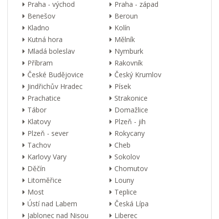
Praha - východ
Praha - západ
Benešov
Beroun
Kladno
Kolín
Kutná hora
Mělník
Mladá boleslav
Nymburk
Příbram
Rakovník
České Budějovice
Český Krumlov
Jindřichův Hradec
Písek
Prachatice
Strakonice
Tábor
Domažlice
Klatovy
Plzeň - jih
Plzeň - sever
Rokycany
Tachov
Cheb
Karlovy Vary
Sokolov
Děčín
Chomutov
Litoměřice
Louny
Most
Teplice
Ústí nad Labem
Česká Lípa
Jablonec nad Nisou
Liberec