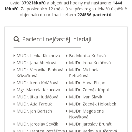
uvádí
3792 lékařů
a objednací hodiny má nastaveno
1444
lékařů
. Za posledních 12 měsíců se přes registr lékařů úspěšně
objednalo do ordinací celkem
224556 pacientů
.
Pacienti nejčastěji hledají
MUDr. Lenka Klechová
Bc. Monika Kočová
MUDr. Jana Aberlová
MUDr. Irena Kolářová
MUDr. Veronika Blahová
MUDr. Michaela
Křiváčková
Petrášová
MUDr. Irena Kolářová
MUDr. Hana Philpot
Mgr. Marcela Kelucova
MUDr. Zdeněk Kopal
MUDr. Jitka Hudáčová
MUDr. Ivan Slavík
MUDr. Atia Farouk
MUDr. Zdeněk Holoubek
MUDr. Jan Bartsch
MUDr. Magdalena
Nováková
MUDr. Jaroslav Ševčík
MUDr. Jaroslav Brunát
MUDr. Danuta Petrášová
MUDr. Radmila Kučerová