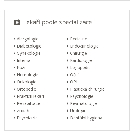
Lékaři podle specializace
Alergologie
Pediatrie
Diabetologie
Endokrinologie
Gynekologie
Chirurgie
Interna
Kardiologie
Kožní
Logopedie
Neurologie
Oční
Onkologie
ORL
Ortopedie
Plastická chirurgie
Praktičtí lékaři
Psychologie
Rehabilitace
Revmatologie
Zubaři
Urologie
Psychiatrie
Dentální hygiena