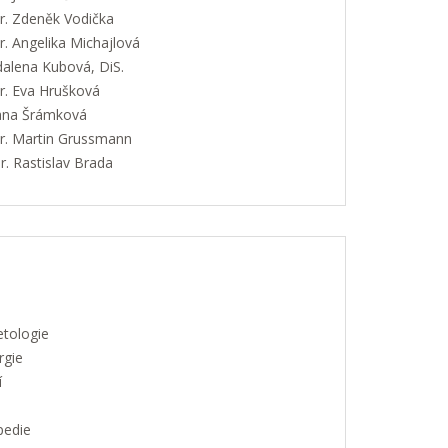
. Zdeněk Vodička
. Angelika Michajlová
alena Kubová, DiS.
. Eva Hrušková
Jana Šrámková
. Martin Grussmann
. Rastislav Brada
etologie
rgie
í
pedie