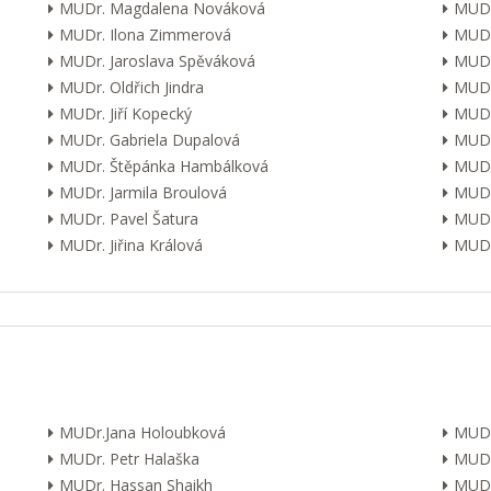
MUDr. Magdalena Nováková
MUDr
MUDr. Ilona Zimmerová
MUDr
MUDr. Jaroslava Spěváková
MUDr
MUDr. Oldřich Jindra
MUDr
MUDr. Jiří Kopecký
MUDr
MUDr. Gabriela Dupalová
MUDr.
MUDr. Štěpánka Hambálková
MUDr.
MUDr. Jarmila Broulová
MUDr
MUDr. Pavel Šatura
MUDr
MUDr. Jiřina Králová
MUDr.
MUDr.Jana Holoubková
MUDr
MUDr. Petr Halaška
MUDr
MUDr. Hassan Shaikh
MUDr.