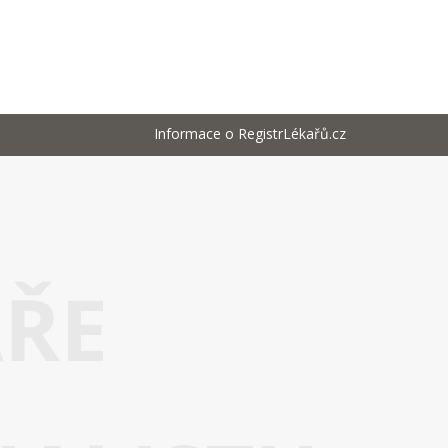
Informace o RegistrLékařů.cz
AŘE