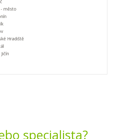
č
 - město
nín
ík
ov
ské Hradiště
ál
Jičín
nebo specialista?