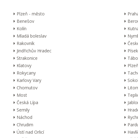
Plzeň - město
Prah
Benešov
Bero
Kolín
Kutn
Mladá boleslav
Nymb
Rakovník
Česk
Jindřichův Hradec
Písek
Strakonice
Tábo
Klatovy
Plzeň
Rokycany
Tach
Karlovy Vary
Soko
Chomutov
Lito
Most
Tepli
Česká Lípa
Jabl
Semily
Hrad
Náchod
Rych
Chrudim
Pard
Ústí nad Orlicí
Havl