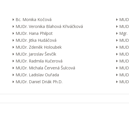
Bc. Monika Kočová
MUDr
MUDr. Veronika Blahová Křiváčková
MUDr
MUDr. Hana Philpot
Mgr.
MUDr. Jitka Hudáčová
MUDr.
MUDr. Zdeněk Holoubek
MUDr
MUDr. Jaroslav Ševčík
MUDr
MUDr. Radmila Kučerová
MUDr.
MUDr. Michala Červená Šulcová
MUDr.
MUDr. Ladislav Ouřada
MUDr
MUDr. Daniel Driák Ph.D.
MUDr