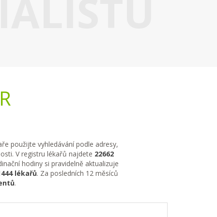
IALISTU
ČR
kaře použijte vyhledávání podle adresy,
sti. V registru lékařů najdete
22662
nační hodiny si pravidelně aktualizuje
1444 lékařů
. Za posledních 12 měsíců
entů
.