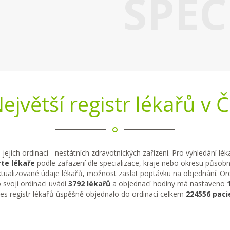
SPEC
ejvětší registr lékařů v 
 jejich ordinací - nestátních zdravotnických zařízení. Pro vyhledání lé
te lékaře
podle zařazení dle specializace, kraje nebo okresu působno
tualizované údaje lékařů, možnost zaslat poptávku na objednání. Ordi
 svojí ordinaci uvádí
3792 lékařů
a objednací hodiny má nastaveno
řes registr lékařů úspěšně objednalo do ordinací celkem
224556 paci