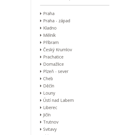
Praha
Praha - západ
Kladno
Mělník
Příbram
Český Krumlov
Prachatice
Domažlice
Plzeň - sever
Cheb
Děčín
Louny
Ústí nad Labem
Liberec
Jičín
Trutnov
Svitavy