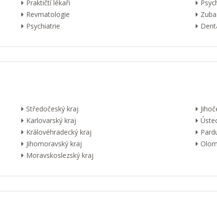
Praktičtí lékaři
Psyc
Revmatologie
Zuba
Psychiatrie
Dentá
Středočeský kraj
Jihoč
Karlovarský kraj
Ústec
Královéhradecký kraj
Pardu
Jihomoravský kraj
Olom
Moravskoslezský kraj