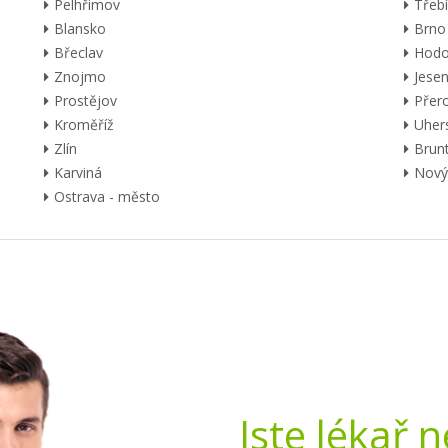
Pelhřimov
Třebí
Blansko
Brno
Břeclav
Hodo
Znojmo
Jesen
Prostějov
Přer
Kroměříž
Uher
Zlín
Brunt
Karviná
Nový 
Ostrava - město
Jste lékař 