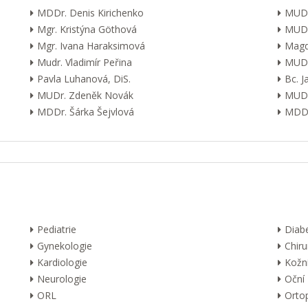
MDDr. Denis Kirichenko
MUDr
Mgr. Kristýna Göthová
MUDr
Mgr. Ivana Haraksimová
Magd
Mudr. Vladimír Peřina
MUDr
Pavla Luhanová, DiS.
Bc. 
MUDr. Zdeněk Novák
MUDr
MDDr. Šárka Šejvlová
MDDr
Pediatrie
Diab
Gynekologie
Chiru
Kardiologie
Kožn
Neurologie
Oční
ORL
Orto