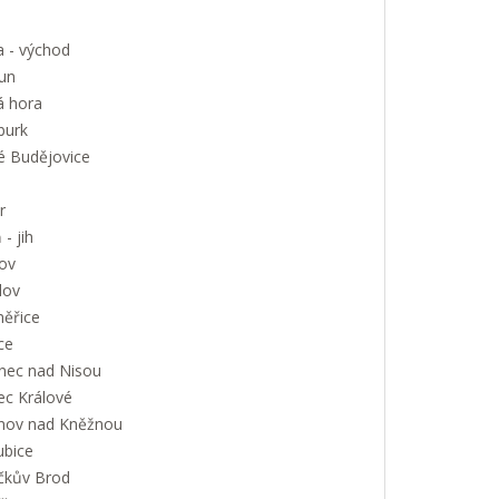
a - východ
un
á hora
urk
é Budějovice
r
 - jih
ov
lov
měřice
ce
onec nad Nisou
ec Králové
nov nad Kněžnou
ubice
íčkův Brod