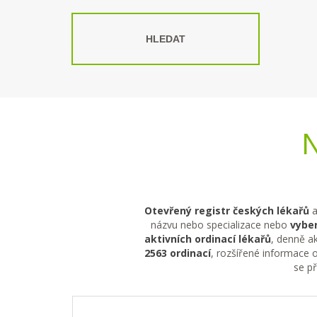
HLEDAT
N
Otevřený registr českých lékařů
a
názvu nebo specializace nebo
vyber
aktivních ordinací lékařů
, denně ak
2563 ordinací
, rozšířené informace o
se p