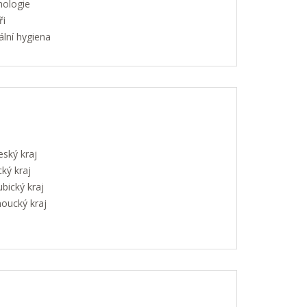
hologie
ři
lní hygiena
eský kraj
ký kraj
bický kraj
oucký kraj