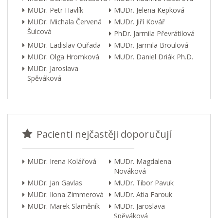
MUDr. Petr Havlík
MUDr. Jelena Kepková
MUDr. Michala Červená
MUDr. Jiří Kovář
Šulcová
PhDr. Jarmila Převrátilová
MUDr. Ladislav Ouřada
MUDr. Jarmila Broulová
MUDr. Olga Hromková
MUDr. Daniel Driák Ph.D.
MUDr. Jaroslava
Spěváková
Pacienti nejčastěji doporučují
MUDr. Irena Kolářová
MUDr. Magdalena
Nováková
MUDr. Jan Gavlas
MUDr. Tibor Pavuk
MUDr. Ilona Zimmerová
MUDr. Atia Farouk
MUDr. Marek Slaměník
MUDr. Jaroslava
Spěváková