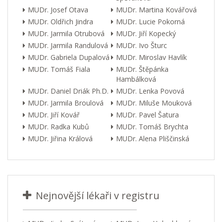
MUDr. Josef Otava
MUDr. Martina Kovářová
MUDr. Oldřich Jindra
MUDr. Lucie Pokorná
MUDr. Jarmila Otrubová
MUDr. Jiří Kopecký
MUDr. Jarmila Randulová
MUDr. Ivo Šturc
MUDr. Gabriela Dupalová
MUDr. Miroslav Havlík
MUDr. Tomáš Fiala
MUDr. Štěpánka
Hambálková
MUDr. Daniel Driák Ph.D.
MUDr. Lenka Povová
MUDr. Jarmila Broulová
MUDr. Miluše Mouková
MUDr. Jiří Kovář
MUDr. Pavel Šatura
MUDr. Radka Kubů
MUDr. Tomáš Brychta
MUDr. Jiřina Králová
MUDr. Alena Pliščinská
Nejnovější lékaři v registru