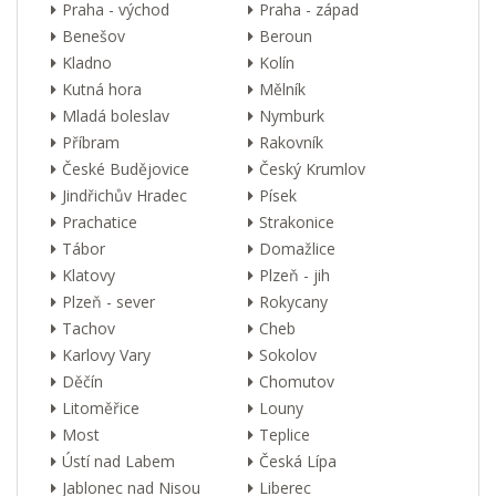
Praha - východ
Praha - západ
Benešov
Beroun
Kladno
Kolín
Kutná hora
Mělník
Mladá boleslav
Nymburk
Příbram
Rakovník
České Budějovice
Český Krumlov
Jindřichův Hradec
Písek
Prachatice
Strakonice
Tábor
Domažlice
Klatovy
Plzeň - jih
Plzeň - sever
Rokycany
Tachov
Cheb
Karlovy Vary
Sokolov
Děčín
Chomutov
Litoměřice
Louny
Most
Teplice
Ústí nad Labem
Česká Lípa
Jablonec nad Nisou
Liberec