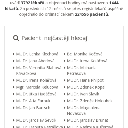
uvádí
3792 lékařů
a objednací hodiny má nastaveno
1444
lékařů
. Za posledních 12 měsíců se přes registr lékařů úspěšně
objednalo do ordinací celkem
224556 pacientů
.
Pacienti nejčastěji hledají
MUDr. Lenka Klechová
Bc. Monika Kočová
MUDr. Jana Aberlová
MUDr. Irena Kolářová
MUDr. Veronika Blahová
MUDr. Michaela
Křiváčková
Petrášová
MUDr. Irena Kolářová
MUDr. Hana Philpot
Mgr. Marcela Kelucova
MUDr. Zdeněk Kopal
MUDr. Jitka Hudáčová
MUDr. Ivan Slavík
MUDr. Atia Farouk
MUDr. Zdeněk Holoubek
MUDr. Jan Bartsch
MUDr. Magdalena
Nováková
MUDr. Jaroslav Ševčík
MUDr. Jaroslav Brunát
MUDr. Danuta Petrášová
MUDr. Radmila Kučerová