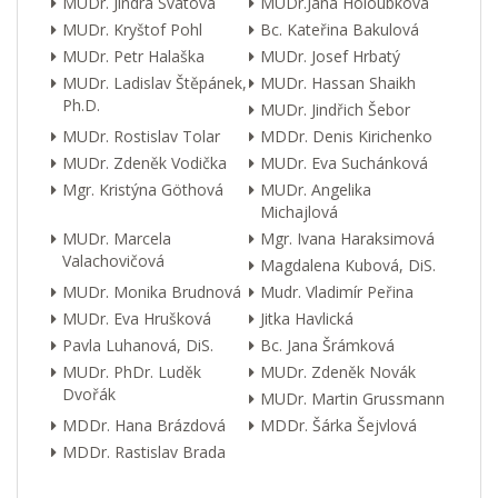
MUDr. Jindra Svátová
MUDr.Jana Holoubková
MUDr. Kryštof Pohl
Bc. Kateřina Bakulová
MUDr. Petr Halaška
MUDr. Josef Hrbatý
MUDr. Ladislav Štěpánek,
MUDr. Hassan Shaikh
Ph.D.
MUDr. Jindřich Šebor
MUDr. Rostislav Tolar
MDDr. Denis Kirichenko
MUDr. Zdeněk Vodička
MUDr. Eva Suchánková
Mgr. Kristýna Göthová
MUDr. Angelika
Michajlová
MUDr. Marcela
Mgr. Ivana Haraksimová
Valachovičová
Magdalena Kubová, DiS.
MUDr. Monika Brudnová
Mudr. Vladimír Peřina
MUDr. Eva Hrušková
Jitka Havlická
Pavla Luhanová, DiS.
Bc. Jana Šrámková
MUDr. PhDr. Luděk
MUDr. Zdeněk Novák
Dvořák
MUDr. Martin Grussmann
MDDr. Hana Brázdová
MDDr. Šárka Šejvlová
MDDr. Rastislav Brada