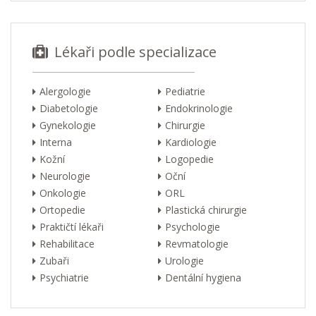
Lékaři podle specializace
Alergologie
Pediatrie
Diabetologie
Endokrinologie
Gynekologie
Chirurgie
Interna
Kardiologie
Kožní
Logopedie
Neurologie
Oční
Onkologie
ORL
Ortopedie
Plastická chirurgie
Praktičtí lékaři
Psychologie
Rehabilitace
Revmatologie
Zubaři
Urologie
Psychiatrie
Dentální hygiena