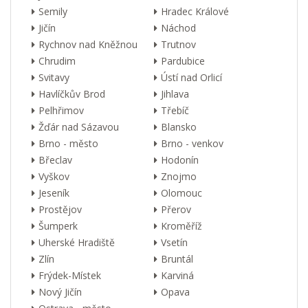
Semily
Hradec Králové
Jičín
Náchod
Rychnov nad Kněžnou
Trutnov
Chrudim
Pardubice
Svitavy
Ústí nad Orlicí
Havlíčkův Brod
Jihlava
Pelhřimov
Třebíč
Žďár nad Sázavou
Blansko
Brno - město
Brno - venkov
Břeclav
Hodonín
Vyškov
Znojmo
Jeseník
Olomouc
Prostějov
Přerov
Šumperk
Kroměříž
Uherské Hradiště
Vsetín
Zlín
Bruntál
Frýdek-Místek
Karviná
Nový Jičín
Opava