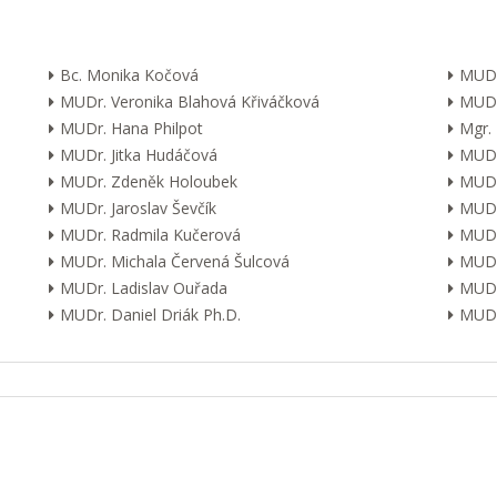
Bc. Monika Kočová
MUDr
MUDr. Veronika Blahová Křiváčková
MUDr
MUDr. Hana Philpot
Mgr.
MUDr. Jitka Hudáčová
MUDr.
MUDr. Zdeněk Holoubek
MUDr
MUDr. Jaroslav Ševčík
MUDr
MUDr. Radmila Kučerová
MUDr.
MUDr. Michala Červená Šulcová
MUDr.
MUDr. Ladislav Ouřada
MUDr
MUDr. Daniel Driák Ph.D.
MUDr