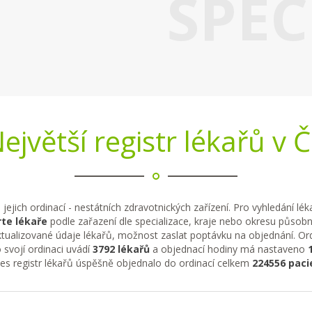
SPEC
ejvětší registr lékařů v 
 jejich ordinací - nestátních zdravotnických zařízení. Pro vyhledání lé
te lékaře
podle zařazení dle specializace, kraje nebo okresu působno
tualizované údaje lékařů, možnost zaslat poptávku na objednání. Ordi
 svojí ordinaci uvádí
3792 lékařů
a objednací hodiny má nastaveno
řes registr lékařů úspěšně objednalo do ordinací celkem
224556 paci