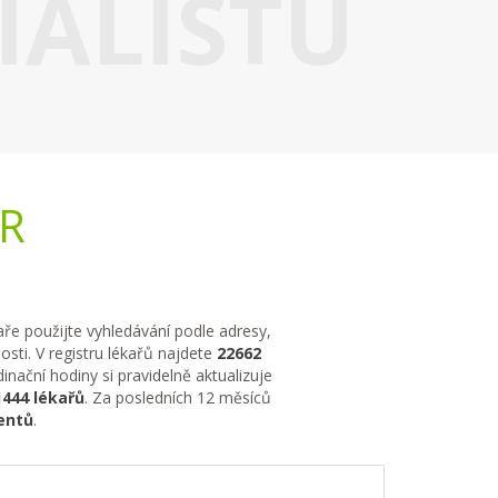
IALISTU
ČR
kaře použijte vyhledávání podle adresy,
sti. V registru lékařů najdete
22662
nační hodiny si pravidelně aktualizuje
1444 lékařů
. Za posledních 12 měsíců
entů
.