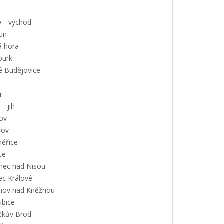
a - východ
un
á hora
urk
é Budějovice
r
 - jih
ov
lov
měřice
ce
onec nad Nisou
ec Králové
nov nad Kněžnou
ubice
íčkův Brod