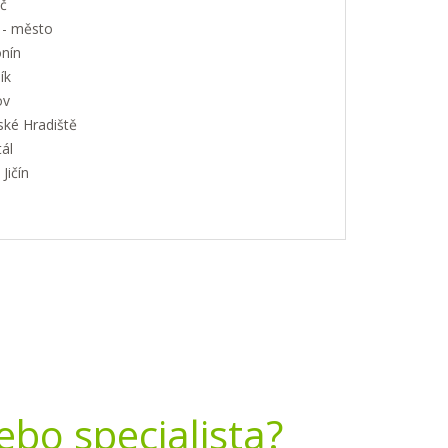
č
 - město
nín
ík
ov
ské Hradiště
ál
Jičín
nebo specialista?