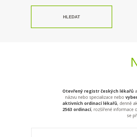
HLEDAT
N
Otevřený registr českých lékařů
a
názvu nebo specializace nebo
vyber
aktivních ordinací lékařů
, denně ak
2563 ordinací
, rozšířené informace o
se p