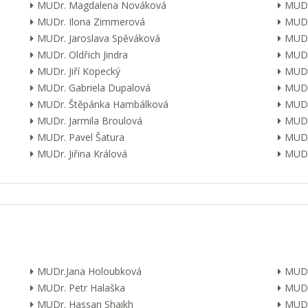
MUDr. Magdalena Nováková
MUDr
MUDr. Ilona Zimmerová
MUDr
MUDr. Jaroslava Spěváková
MUDr
MUDr. Oldřich Jindra
MUDr
MUDr. Jiří Kopecký
MUDr
MUDr. Gabriela Dupalová
MUDr.
MUDr. Štěpánka Hambálková
MUDr.
MUDr. Jarmila Broulová
MUDr
MUDr. Pavel Šatura
MUDr
MUDr. Jiřina Králová
MUDr.
MUDr.Jana Holoubková
MUDr
MUDr. Petr Halaška
MUDr
MUDr. Hassan Shaikh
MUDr.