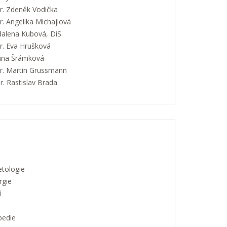
. Zdeněk Vodička
. Angelika Michajlová
alena Kubová, DiS.
. Eva Hrušková
Jana Šrámková
. Martin Grussmann
. Rastislav Brada
etologie
rgie
í
pedie