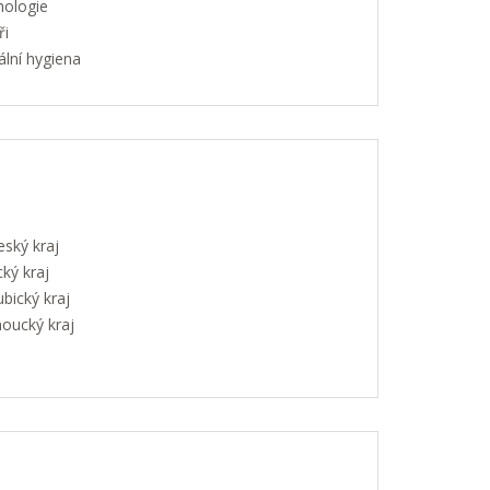
hologie
ři
lní hygiena
eský kraj
ký kraj
bický kraj
oucký kraj