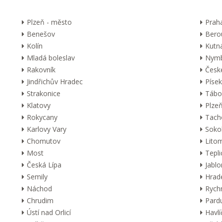
Plzeň - město
Prah
Benešov
Bero
Kolín
Kutn
Mladá boleslav
Nymb
Rakovník
Česk
Jindřichův Hradec
Písek
Strakonice
Tábo
Klatovy
Plzeň
Rokycany
Tach
Karlovy Vary
Soko
Chomutov
Lito
Most
Tepli
Česká Lípa
Jabl
Semily
Hrad
Náchod
Rych
Chrudim
Pard
Ústí nad Orlicí
Havl