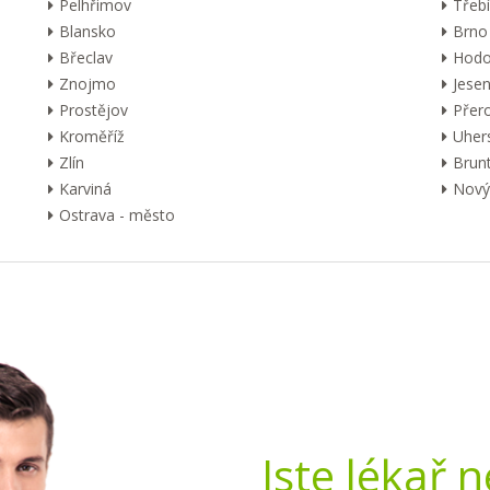
Pelhřimov
Třebí
Blansko
Brno
Břeclav
Hodo
Znojmo
Jesen
Prostějov
Přer
Kroměříž
Uher
Zlín
Brunt
Karviná
Nový 
Ostrava - město
Jste lékař 