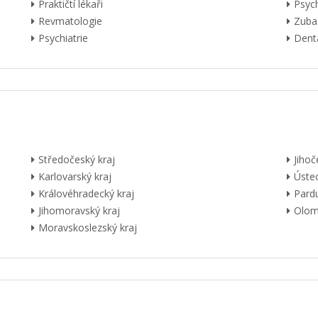
Praktičtí lékaři
Psyc
Revmatologie
Zuba
Psychiatrie
Dentá
Středočeský kraj
Jihoč
Karlovarský kraj
Ústec
Královéhradecký kraj
Pardu
Jihomoravský kraj
Olom
Moravskoslezský kraj