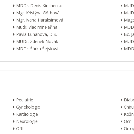
MDDr. Denis Kirichenko
MUDr
Mgr. Kristýna Göthová
MUDr
Mgr. Ivana Haraksimová
Magd
Mudr. Vladimír Peřina
MUDr
Pavla Luhanová, DiS.
Bc. 
MUDr. Zdeněk Novák
MUDr
MDDr. Šárka Šejvlová
MDDr
Pediatrie
Diab
Gynekologie
Chiru
Kardiologie
Kožn
Neurologie
Oční
ORL
Orto