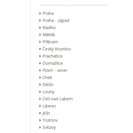
Praha
Praha - západ
Kladno
Mělník
Příbram
Český Krumlov
Prachatice
Domažlice
Plzeň - sever
Cheb
Děčín
Louny
Ústí nad Labem
Liberec
Jičín
Trutnov
Svitavy