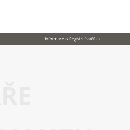
Informace o RegistrLékařů.cz
AŘE