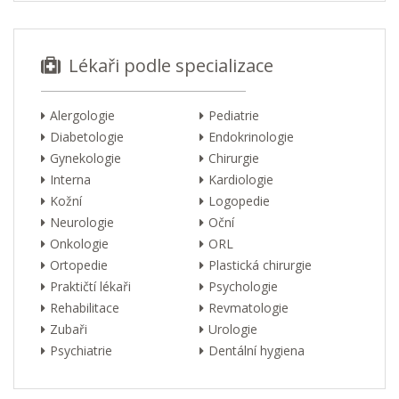
Lékaři podle specializace
Alergologie
Pediatrie
Diabetologie
Endokrinologie
Gynekologie
Chirurgie
Interna
Kardiologie
Kožní
Logopedie
Neurologie
Oční
Onkologie
ORL
Ortopedie
Plastická chirurgie
Praktičtí lékaři
Psychologie
Rehabilitace
Revmatologie
Zubaři
Urologie
Psychiatrie
Dentální hygiena