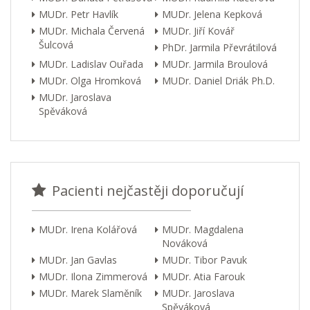
MUDr. Petr Havlík
MUDr. Jelena Kepková
MUDr. Michala Červená
MUDr. Jiří Kovář
Šulcová
PhDr. Jarmila Převrátilová
MUDr. Ladislav Ouřada
MUDr. Jarmila Broulová
MUDr. Olga Hromková
MUDr. Daniel Driák Ph.D.
MUDr. Jaroslava
Spěváková
Pacienti nejčastěji doporučují
MUDr. Irena Kolářová
MUDr. Magdalena
Nováková
MUDr. Jan Gavlas
MUDr. Tibor Pavuk
MUDr. Ilona Zimmerová
MUDr. Atia Farouk
MUDr. Marek Slaměník
MUDr. Jaroslava
Spěváková