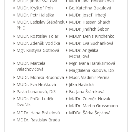
MUDr. Jindra Svátová
MUDr.Jana Holoubková
MUDr. Kryštof Pohl
Bc. Kateřina Bakulová
MUDr. Petr Halaška
MUDr. Josef Hrbatý
MUDr. Ladislav Štěpánek,
MUDr. Hassan Shaikh
Ph.D.
MUDr. Jindřich Šebor
MUDr. Rostislav Tolar
MDDr. Denis Kirichenko
MUDr. Zdeněk Vodička
MUDr. Eva Suchánková
Mgr. Kristýna Göthová
MUDr. Angelika
Michajlová
MUDr. Marcela
Mgr. Ivana Haraksimová
Valachovičová
Magdalena Kubová, DiS.
MUDr. Monika Brudnová
Mudr. Vladimír Peřina
MUDr. Eva Hrušková
Jitka Havlická
Pavla Luhanová, DiS.
Bc. Jana Šrámková
MUDr. PhDr. Luděk
MUDr. Zdeněk Novák
Dvořák
MUDr. Martin Grussmann
MDDr. Hana Brázdová
MDDr. Šárka Šejvlová
MDDr. Rastislav Brada