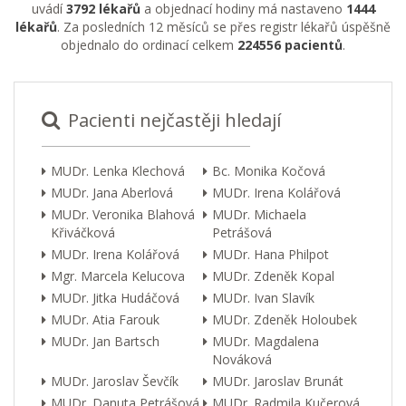
uvádí
3792 lékařů
a objednací hodiny má nastaveno
1444
lékařů
. Za posledních 12 měsíců se přes registr lékařů úspěšně
objednalo do ordinací celkem
224556 pacientů
.
Pacienti nejčastěji hledají
MUDr. Lenka Klechová
Bc. Monika Kočová
MUDr. Jana Aberlová
MUDr. Irena Kolářová
MUDr. Veronika Blahová
MUDr. Michaela
Křiváčková
Petrášová
MUDr. Irena Kolářová
MUDr. Hana Philpot
Mgr. Marcela Kelucova
MUDr. Zdeněk Kopal
MUDr. Jitka Hudáčová
MUDr. Ivan Slavík
MUDr. Atia Farouk
MUDr. Zdeněk Holoubek
MUDr. Jan Bartsch
MUDr. Magdalena
Nováková
MUDr. Jaroslav Ševčík
MUDr. Jaroslav Brunát
MUDr. Danuta Petrášová
MUDr. Radmila Kučerová