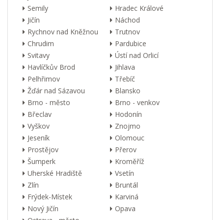
Semily
Hradec Králové
Jičín
Náchod
Rychnov nad Kněžnou
Trutnov
Chrudim
Pardubice
Svitavy
Ústí nad Orlicí
Havlíčkův Brod
Jihlava
Pelhřimov
Třebíč
Žďár nad Sázavou
Blansko
Brno - město
Brno - venkov
Břeclav
Hodonín
Vyškov
Znojmo
Jeseník
Olomouc
Prostějov
Přerov
Šumperk
Kroměříž
Uherské Hradiště
Vsetín
Zlín
Bruntál
Frýdek-Místek
Karviná
Nový Jičín
Opava