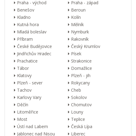
Praha - východ
Praha - západ
Benešov
Beroun
Kladno
Kolín
Kutná hora
Mělník
Mladá boleslav
Nymburk
Příbram
Rakovník
České Budějovice
Český Krumlov
Jindřichův Hradec
Písek
Prachatice
Strakonice
Tábor
Domažlice
Klatovy
Plzeň - jih
Plzeň - sever
Rokycany
Tachov
Cheb
Karlovy Vary
Sokolov
Děčín
Chomutov
Litoměřice
Louny
Most
Teplice
Ústí nad Labem
Česká Lípa
Jablonec nad Nisou
Liberec