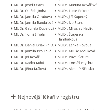
MUDr. Josef Otava
MUDr. Martina Kovářová
MUDr. Oldřich Jindra
MUDr. Lucie Pokorná
MUDr. Jarmila Otrubová
MUDr. Jiří Kopecký
MUDr. Jarmila Randulová
MUDr. Ivo Šturc
MUDr. Gabriela Dupalová
MUDr. Miroslav Havlík
MUDr. Tomáš Fiala
MUDr. Štěpánka
Hambálková
MUDr. Daniel Driák Ph.D.
MUDr. Lenka Povová
MUDr. Jarmila Broulová
MUDr. Miluše Mouková
MUDr. Jiří Kovář
MUDr. Pavel Šatura
MUDr. Radka Kubů
MUDr. Tomáš Brychta
MUDr. Jiřina Králová
MUDr. Alena Pliščinská
Nejnovější lékaři v registru