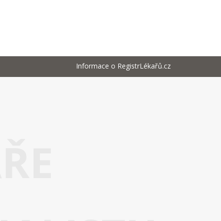
Informace o RegistrLékařů.cz
AŘE