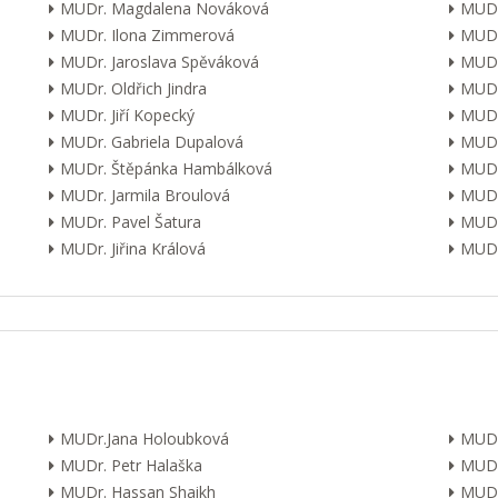
MUDr. Magdalena Nováková
MUDr
MUDr. Ilona Zimmerová
MUDr
MUDr. Jaroslava Spěváková
MUDr
MUDr. Oldřich Jindra
MUDr
MUDr. Jiří Kopecký
MUDr
MUDr. Gabriela Dupalová
MUDr.
MUDr. Štěpánka Hambálková
MUDr.
MUDr. Jarmila Broulová
MUDr
MUDr. Pavel Šatura
MUDr
MUDr. Jiřina Králová
MUDr.
MUDr.Jana Holoubková
MUDr
MUDr. Petr Halaška
MUDr
MUDr. Hassan Shaikh
MUDr.