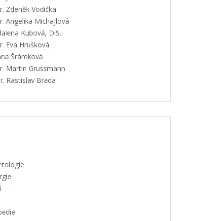
. Zdeněk Vodička
. Angelika Michajlová
alena Kubová, DiS.
. Eva Hrušková
Jana Šrámková
. Martin Grussmann
. Rastislav Brada
etologie
rgie
í
pedie