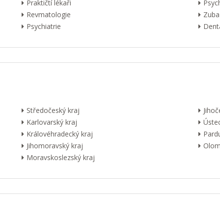
Praktičtí lékaři
Psyc
Revmatologie
Zuba
Psychiatrie
Dentá
Středočeský kraj
Jihoč
Karlovarský kraj
Ústec
Královéhradecký kraj
Pardu
Jihomoravský kraj
Olom
Moravskoslezský kraj