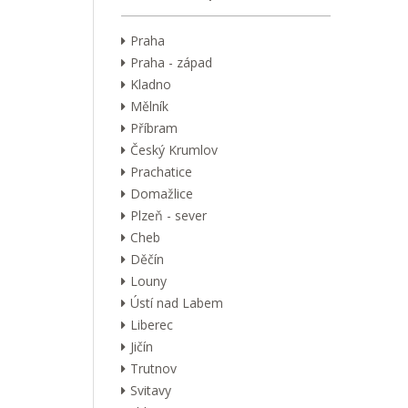
Praha
Praha - západ
Kladno
Mělník
Příbram
Český Krumlov
Prachatice
Domažlice
Plzeň - sever
Cheb
Děčín
Louny
Ústí nad Labem
Liberec
Jičín
Trutnov
Svitavy