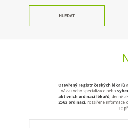
HLEDAT
N
Otevřený registr českých lékařů
a
názvu nebo specializace nebo
vyber
aktivních ordinací lékařů
, denně ak
2563 ordinací
, rozšířené informace o
se p