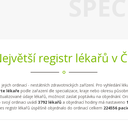
SPEC
ejvětší registr lékařů v 
 jejich ordinací - nestátních zdravotnických zařízení. Pro vyhledání lé
te lékaře
podle zařazení dle specializace, kraje nebo okresu působno
tualizované údaje lékařů, možnost zaslat poptávku na objednání. Ordi
 svojí ordinaci uvádí
3792 lékařů
a objednací hodiny má nastaveno
řes registr lékařů úspěšně objednalo do ordinací celkem
224556 paci