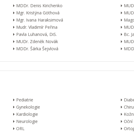
MDDr. Denis Kirichenko
MUDr
Mgr. Kristýna Göthová
MUDr
Mgr. Ivana Haraksimová
Magd
Mudr. Vladimír Peřina
MUDr
Pavla Luhanová, DiS.
Bc. 
MUDr. Zdeněk Novák
MUDr
MDDr. Šárka Šejvlová
MDDr
Pediatrie
Diab
Gynekologie
Chiru
Kardiologie
Kožn
Neurologie
Oční
ORL
Orto