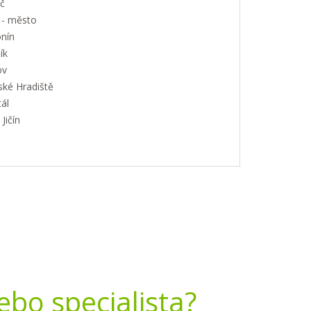
č
 - město
nín
ík
ov
ské Hradiště
ál
Jičín
nebo specialista?