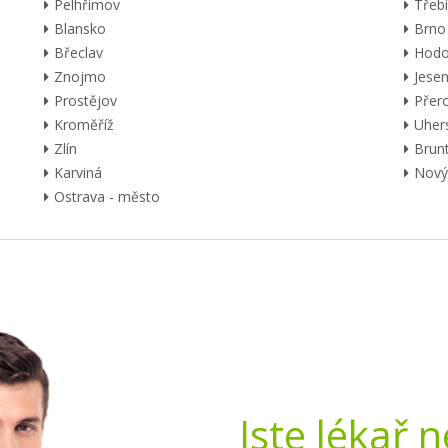
Pelhřimov
Třebí
Blansko
Brno
Břeclav
Hodo
Znojmo
Jesen
Prostějov
Přer
Kroměříž
Uher
Zlín
Brunt
Karviná
Nový 
Ostrava - město
Jste lékař 