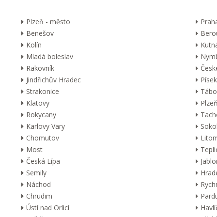
Plzeň - město
Prah
Benešov
Bero
Kolín
Kutn
Mladá boleslav
Nymb
Rakovník
Česk
Jindřichův Hradec
Písek
Strakonice
Tábo
Klatovy
Plzeň
Rokycany
Tach
Karlovy Vary
Soko
Chomutov
Lito
Most
Tepli
Česká Lípa
Jabl
Semily
Hrad
Náchod
Rych
Chrudim
Pard
Ústí nad Orlicí
Havl