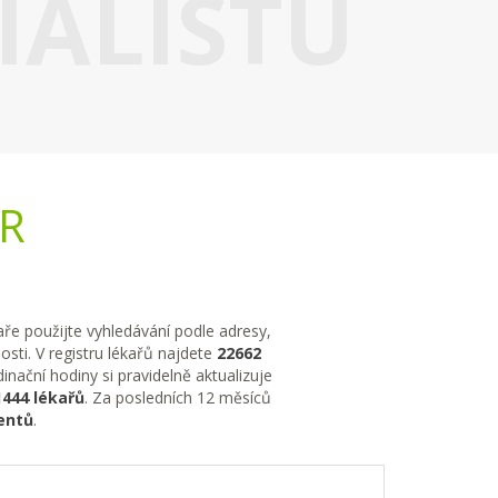
IALISTU
ČR
kaře použijte vyhledávání podle adresy,
sti. V registru lékařů najdete
22662
nační hodiny si pravidelně aktualizuje
1444 lékařů
. Za posledních 12 měsíců
entů
.