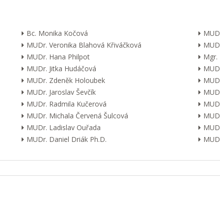
Bc. Monika Kočová
MUDr
MUDr. Veronika Blahová Křiváčková
MUDr
MUDr. Hana Philpot
Mgr.
MUDr. Jitka Hudáčová
MUDr.
MUDr. Zdeněk Holoubek
MUDr
MUDr. Jaroslav Ševčík
MUDr
MUDr. Radmila Kučerová
MUDr.
MUDr. Michala Červená Šulcová
MUDr.
MUDr. Ladislav Ouřada
MUDr
MUDr. Daniel Driák Ph.D.
MUDr