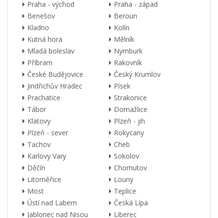
Praha - východ
Praha - západ
Benešov
Beroun
Kladno
Kolín
Kutná hora
Mělník
Mladá boleslav
Nymburk
Příbram
Rakovník
České Budějovice
Český Krumlov
Jindřichův Hradec
Písek
Prachatice
Strakonice
Tábor
Domažlice
Klatovy
Plzeň - jih
Plzeň - sever
Rokycany
Tachov
Cheb
Karlovy Vary
Sokolov
Děčín
Chomutov
Litoměřice
Louny
Most
Teplice
Ústí nad Labem
Česká Lípa
Jablonec nad Nisou
Liberec