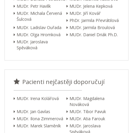
MUDr. Petr Havlík
MUDr. Jelena Kepková
MUDr. Michala Červená
MUDr. Jiří Kovář
Šulcová
PhDr. Jarmila Převrátilová
MUDr. Ladislav Ouřada
MUDr. Jarmila Broulová
MUDr. Olga Hromková
MUDr. Daniel Driák Ph.D.
MUDr. Jaroslava
Spěváková
Pacienti nejčastěji doporučují
MUDr. Irena Kolářová
MUDr. Magdalena
Nováková
MUDr. Jan Gavlas
MUDr. Tibor Pavuk
MUDr. Ilona Zimmerová
MUDr. Atia Farouk
MUDr. Marek Slaměník
MUDr. Jaroslava
Spěváková