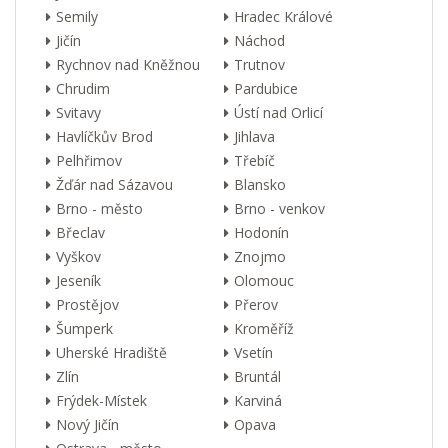
Semily
Hradec Králové
Jičín
Náchod
Rychnov nad Kněžnou
Trutnov
Chrudim
Pardubice
Svitavy
Ústí nad Orlicí
Havlíčkův Brod
Jihlava
Pelhřimov
Třebíč
Žďár nad Sázavou
Blansko
Brno - město
Brno - venkov
Břeclav
Hodonín
Vyškov
Znojmo
Jeseník
Olomouc
Prostějov
Přerov
Šumperk
Kroměříž
Uherské Hradiště
Vsetín
Zlín
Bruntál
Frýdek-Místek
Karviná
Nový Jičín
Opava