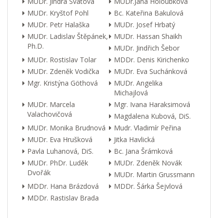
MUDr. Jindra Svátová
MUDr.Jana Holoubková
MUDr. Kryštof Pohl
Bc. Kateřina Bakulová
MUDr. Petr Halaška
MUDr. Josef Hrbatý
MUDr. Ladislav Štěpánek,
MUDr. Hassan Shaikh
Ph.D.
MUDr. Jindřich Šebor
MUDr. Rostislav Tolar
MDDr. Denis Kirichenko
MUDr. Zdeněk Vodička
MUDr. Eva Suchánková
Mgr. Kristýna Göthová
MUDr. Angelika
Michajlová
MUDr. Marcela
Mgr. Ivana Haraksimová
Valachovičová
Magdalena Kubová, DiS.
MUDr. Monika Brudnová
Mudr. Vladimír Peřina
MUDr. Eva Hrušková
Jitka Havlická
Pavla Luhanová, DiS.
Bc. Jana Šrámková
MUDr. PhDr. Luděk
MUDr. Zdeněk Novák
Dvořák
MUDr. Martin Grussmann
MDDr. Hana Brázdová
MDDr. Šárka Šejvlová
MDDr. Rastislav Brada