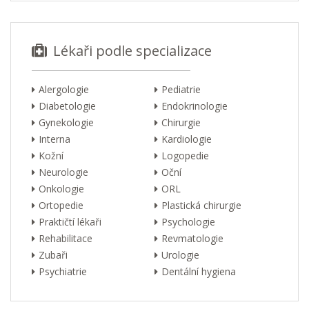
Lékaři podle specializace
Alergologie
Pediatrie
Diabetologie
Endokrinologie
Gynekologie
Chirurgie
Interna
Kardiologie
Kožní
Logopedie
Neurologie
Oční
Onkologie
ORL
Ortopedie
Plastická chirurgie
Praktičtí lékaři
Psychologie
Rehabilitace
Revmatologie
Zubaři
Urologie
Psychiatrie
Dentální hygiena