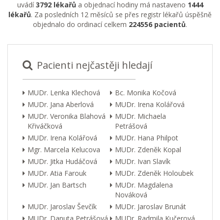
uvádí
3792 lékařů
a objednací hodiny má nastaveno
1444
lékařů
. Za posledních 12 měsíců se přes registr lékařů úspěšně
objednalo do ordinací celkem
224556 pacientů
.
Pacienti nejčastěji hledají
MUDr. Lenka Klechová
Bc. Monika Kočová
MUDr. Jana Aberlová
MUDr. Irena Kolářová
MUDr. Veronika Blahová
MUDr. Michaela
Křiváčková
Petrášová
MUDr. Irena Kolářová
MUDr. Hana Philpot
Mgr. Marcela Kelucova
MUDr. Zdeněk Kopal
MUDr. Jitka Hudáčová
MUDr. Ivan Slavík
MUDr. Atia Farouk
MUDr. Zdeněk Holoubek
MUDr. Jan Bartsch
MUDr. Magdalena
Nováková
MUDr. Jaroslav Ševčík
MUDr. Jaroslav Brunát
MUDr. Danuta Petrášová
MUDr. Radmila Kučerová