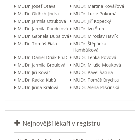
MUDr. Josef Otava
MUDr. Martina Kovářová
MUDr. Oldřich Jindra
MUDr. Lucie Pokorná
MUDr. Jarmila Otrubová
MUDr. Jiří Kopecký
MUDr. Jarmila Randulová
MUDr. Ivo Šturc
MUDr. Gabriela Dupalová
MUDr. Miroslav Havlík
MUDr. Tomáš Fiala
MUDr. Štěpánka
Hambálková
MUDr. Daniel Driák Ph.D.
MUDr. Lenka Povová
MUDr. Jarmila Broulová
MUDr. Miluše Mouková
MUDr. Jiří Kovář
MUDr. Pavel Šatura
MUDr. Radka Kubů
MUDr. Tomáš Brychta
MUDr. Jiřina Králová
MUDr. Alena Pliščinská
Nejnovější lékaři v registru